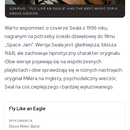
AZARIUS · "FLY LIKE AN EAGLE" AND THE BEST MUSIC FOR A
SMOKE SESSION
Warto wspomnieć o coverze Seala z 1996 roku,
nagranym na potrzeby ścieżki dźwiękowej do filmu
„
Space
Jam". Wersja Seala jest gładniejsza, bliższa
R&B, ale zachowuje hipnotyczny charakter oryginału.
Obie wersje pojawiają się na współczesnych
playlistach i obie sprawdzają się w różnych nastrojach:
oryginał Millera na mglisty, psychodeliczny wieczór,
Seal na coś cieplejszego i bardziej wyluzowanego.
Fly Like an Eagle
Steve Miller Band