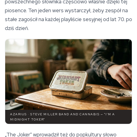
powszechnego słownika częściowo właśnie dzięki tej
piosence. Ten jeden wers wystarczył, żeby zespół na
stałe zagościł na każdej playliście sesyjnej od lat 70. po
dziś dzień.
AZARIUS · STEVE MILLER BAND AND CANNABIS — "I'M A
MIDNIGHT TOKER"
„The Joker" wprowadził też do popkultury słowo