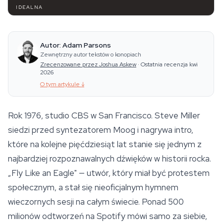
IDEALNA
Autor: Adam Parsons
Zewnętrzny autor tekstów o konopiach
Zrecenzowane przez Joshua Askew
·
Ostatnia recenzja kwi
2026
O tym artykule
↓
Rok 1976, studio CBS w San Francisco. Steve Miller
siedzi przed syntezatorem Moog i nagrywa intro,
które na kolejne pięćdziesiąt lat stanie się jednym z
najbardziej rozpoznawalnych dźwięków w historii rocka.
„Fly Like an Eagle" — utwór, który miał być protestem
społecznym, a stał się nieoficjalnym hymnem
wieczornych sesji na całym świecie. Ponad 500
milionów odtworzeń na Spotify mówi samo za siebie,