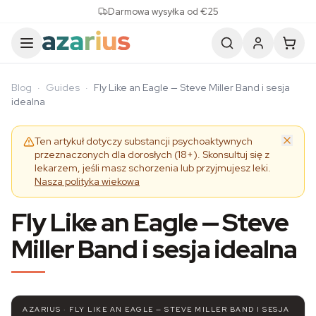
Skip to content
Darmowa wysyłka od €25
Blog
·
Guides
·
Fly Like an Eagle — Steve Miller Band i sesja
idealna
Ten artykuł dotyczy substancji psychoaktywnych
przeznaczonych dla dorosłych (18+). Skonsultuj się z
lekarzem, jeśli masz schorzenia lub przyjmujesz leki.
Nasza polityka wiekowa
Fly Like an Eagle — Steve
Miller Band i sesja idealna
AZARIUS · FLY LIKE AN EAGLE — STEVE MILLER BAND I SESJA