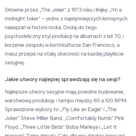
Głównie przez „The Joker" z 1973 roku i linijkę „I'm a
midnight toker" — jedno z najsłynniejszych konopnych
nawiązań w historii rocka. Dodaj do tego
psychodeliczny styl produkcji na albumach z lat 70. i
korzenie zespołu w kontrkulturze San Francisco, a
masz przepis na stałą obecność na każdej playliście
sesyjnej.
Jakie utwory najlepiej sprawdzają się na sesji?
Najlepsze utwory sesyjne mają powolne budowanie,
warstwową produkcję i tempo między 60 a 100 BPM.
Sprawdzone wybory to „Fly Like an Eagle" i „The
Joker" Steve Miller Band, „Comfortably Numb" Pink
Floyd, „Three Little Birds" Boba Marleya i „Let It
Happen" Tame Impala. Całe albumy działają lepiej niż