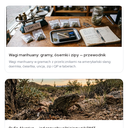
Wagi marihuany: gramy, ósemki i zipy — przewodnik
Wagi marihuany w gramach z przelicznikami na amerykański slang:
ósemka, ćwiartka, uncja, zip i QP w tabelach.