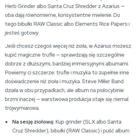
Herb Grinder albo Santa Cruz Shredder z Azarius —
oba dają równomierne, konsystentne mielenie. Do
tego bibułki RAW Classic albo Elements Rice Papers i
jesteś gotowy.
Jeśli chcesz czegoś więcej niż zioła, w Azarius możesz
kupić
magiczne trufle
— sprawdzają się szczególnie
dobrze z dłuższymi, bardziej immersyjnymi albumami.
Powiemy ci szczerze: trufle i muzyka to zupełnie inne
doświadczenie niż zioła i muzyka. Steve Miller Band
działa w obu przypadkach, ale album na psilocybinie
brzmi inaczej — warstwowa produkcja staje się niemal
trójwymiarowa.
Na sesję ziołową:
Kup grinder (SLX albo Santa
Cruz Shredder), bibułki (RAW Classic) i puść album