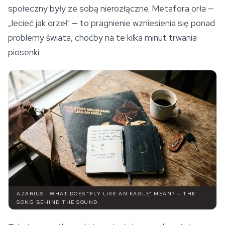
społeczny były ze sobą nierozłączne. Metafora orła —
„lecieć jak orzeł" — to pragnienie wzniesienia się ponad
problemy świata, choćby na te kilka minut trwania
piosenki.
AZARIUS · WHAT DOES "FLY LIKE AN EAGLE" MEAN? — THE
SONG BEHIND THE SOUND