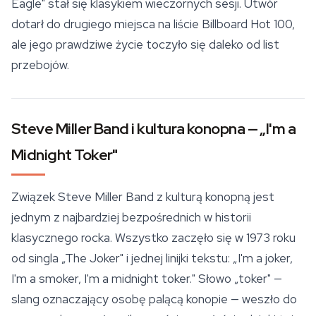
Eagle" stał się klasykiem wieczornych sesji. Utwór
dotarł do drugiego miejsca na liście Billboard Hot 100,
ale jego prawdziwe życie toczyło się daleko od list
przebojów.
Steve Miller Band i kultura konopna — „I'm a
Midnight Toker"
Związek Steve Miller Band z kulturą konopną jest
jednym z najbardziej bezpośrednich w historii
klasycznego rocka. Wszystko zaczęło się w 1973 roku
od singla „The Joker" i jednej linijki tekstu: „I'm a joker,
I'm a smoker, I'm a midnight toker." Słowo „toker" —
slang oznaczający osobę palącą konopie — weszło do