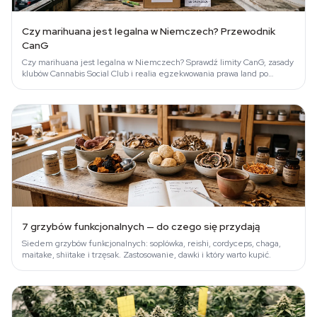
Czy marihuana jest legalna w Niemczech? Przewodnik
CanG
Czy marihuana jest legalna w Niemczech? Sprawdź limity CanG, zasady
klubów Cannabis Social Club i realia egzekwowania prawa land po
landzie.
7 grzybów funkcjonalnych — do czego się przydają
Siedem grzybów funkcjonalnych: soplówka, reishi, cordyceps, chaga,
maitake, shiitake i trzęsak. Zastosowanie, dawki i który warto kupić.