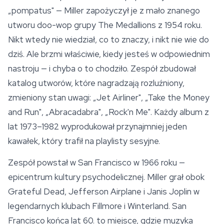
„pompatus" — Miller zapożyczył je z mało znanego
utworu doo-wop grupy The Medallions z 1954 roku.
Nikt wtedy nie wiedział, co to znaczy, i nikt nie wie do
dziś. Ale brzmi właściwie, kiedy jesteś w odpowiednim
nastroju — i chyba o to chodziło. Zespół zbudował
katalog utworów, które nagradzają rozluźniony,
zmieniony stan uwagi: „Jet Airliner", „Take the Money
and Run", „Abracadabra", „Rock'n Me". Każdy album z
lat 1973–1982 wyprodukował przynajmniej jeden
kawałek, który trafił na playlisty sesyjne.
Zespół powstał w San Francisco w 1966 roku —
epicentrum kultury psychodelicznej. Miller grał obok
Grateful Dead, Jefferson Airplane i Janis Joplin w
legendarnych klubach Fillmore i Winterland. San
Francisco końca lat 60. to miejsce, gdzie muzyka