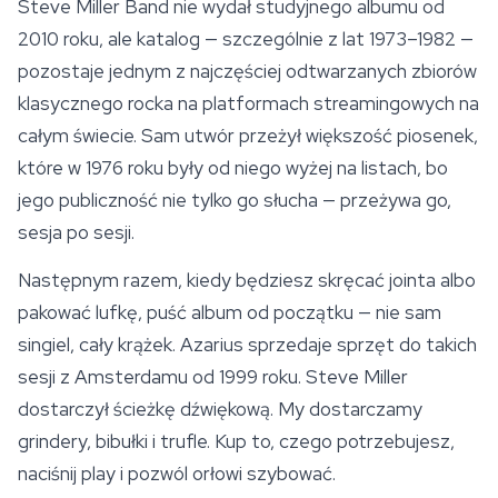
Steve Miller Band nie wydał studyjnego albumu od
2010 roku, ale katalog — szczególnie z lat 1973–1982 —
pozostaje jednym z najczęściej odtwarzanych zbiorów
klasycznego rocka na platformach streamingowych na
całym świecie. Sam utwór przeżył większość piosenek,
które w 1976 roku były od niego wyżej na listach, bo
jego publiczność nie tylko go słucha — przeżywa go,
sesja po sesji.
Następnym razem, kiedy będziesz skręcać jointa albo
pakować lufkę, puść album od początku — nie sam
singiel, cały krążek. Azarius sprzedaje sprzęt do takich
sesji z Amsterdamu od 1999 roku. Steve Miller
dostarczył ścieżkę dźwiękową. My dostarczamy
grindery,
bibułki
i trufle. Kup to, czego potrzebujesz,
naciśnij play i pozwól orłowi szybować.