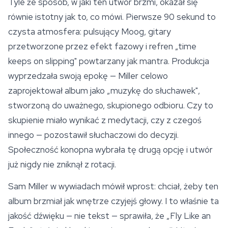
Tyle że sposób, w jaki ten utwór brzmi, okazał się
równie istotny jak to, co mówi. Pierwsze 90 sekund to
czysta atmosfera: pulsujący Moog, gitary
przetworzone przez efekt fazowy i refren „time
keeps on slipping" powtarzany jak mantra. Produkcja
wyprzedzała swoją epokę — Miller celowo
zaprojektował album jako „muzykę do słuchawek",
stworzoną do uważnego, skupionego odbioru. Czy to
skupienie miało wynikać z medytacji, czy z czegoś
innego — pozostawił słuchaczowi do decyzji.
Społeczność konopna wybrała tę drugą opcję i utwór
już nigdy nie zniknął z rotacji.
Sam Miller w wywiadach mówił wprost: chciał, żeby ten
album brzmiał jak wnętrze czyjejś głowy. I to właśnie ta
jakość dźwięku — nie tekst — sprawiła, że „Fly Like an