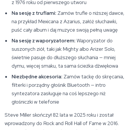
z 1976 roku od pierwszego utworu
Na sesję z truflami:
Zamów trufle o niższej dawce,
na przykład Mexicana z Azarius, załóż słuchawki,
puść cały album i daj muzyce swoją pełną uwagę
Na sesję z waporyzatorem:
Waporyzator do
suszonych ziół, taki jak Mighty albo Arizer Solo,
świetnie pasuje do dłuższego słuchania — mniej
dymu, więcej smaku, ta sama ścieżka dźwiękowa
Niezbędne akcesoria:
Zamów tackę do skręcania,
filterki i porządny głośnik Bluetooth — intro
syntezatora zasługuje na coś lepszego niż
głośniczki w telefonie
Steve Miller skończył 82 lata w 2025 roku i został
wprowadzony do Rock and Roll Hall of Fame w 2016.