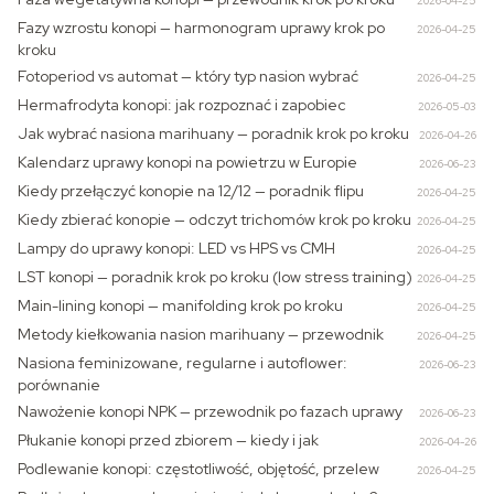
2026-04-25
Fazy wzrostu konopi — harmonogram uprawy krok po
2026-04-25
kroku
Fotoperiod vs automat — który typ nasion wybrać
2026-04-25
Hermafrodyta konopi: jak rozpoznać i zapobiec
2026-05-03
Jak wybrać nasiona marihuany — poradnik krok po kroku
2026-04-26
Kalendarz uprawy konopi na powietrzu w Europie
2026-06-23
Kiedy przełączyć konopie na 12/12 — poradnik flipu
2026-04-25
Kiedy zbierać konopie — odczyt trichomów krok po kroku
2026-04-25
Lampy do uprawy konopi: LED vs HPS vs CMH
2026-04-25
LST konopi — poradnik krok po kroku (low stress training)
2026-04-25
Main-lining konopi — manifolding krok po kroku
2026-04-25
Metody kiełkowania nasion marihuany — przewodnik
2026-04-25
Nasiona feminizowane, regularne i autoflower:
2026-06-23
porównanie
Nawożenie konopi NPK — przewodnik po fazach uprawy
2026-06-23
Płukanie konopi przed zbiorem — kiedy i jak
2026-04-26
Podlewanie konopi: częstotliwość, objętość, przelew
2026-04-25