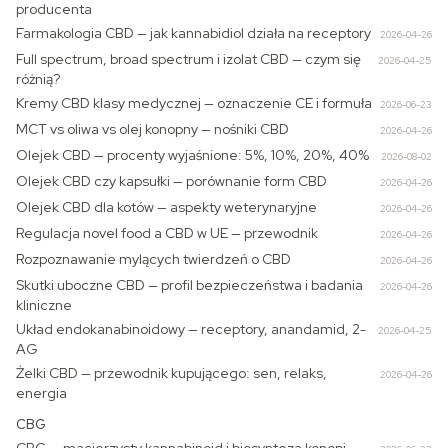
producenta
Farmakologia CBD — jak kannabidiol działa na receptory
2026-04-26
Full spectrum, broad spectrum i izolat CBD — czym się
2026-04-25
różnią?
Kremy CBD klasy medycznej — oznaczenie CE i formuła
2026-06-23
MCT vs oliwa vs olej konopny — nośniki CBD
2026-04-26
Olejek CBD — procenty wyjaśnione: 5%, 10%, 20%, 40%
2026-08-02
Olejek CBD czy kapsułki — porównanie form CBD
2026-04-26
Olejek CBD dla kotów — aspekty weterynaryjne
2026-04-26
Regulacja novel food a CBD w UE — przewodnik
2026-04-26
Rozpoznawanie mylących twierdzeń o CBD
2026-04-26
Skutki uboczne CBD — profil bezpieczeństwa i badania
2026-04-26
kliniczne
Układ endokanabinoidowy — receptory, anandamid, 2-
2026-04-25
AG
Żelki CBD — przewodnik kupującego: sen, relaks,
2026-04-26
energia
CBG