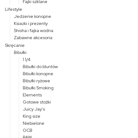
Fajki szklane
Lifestyle
Jedzenie konopne
Ksiazki i prezenty
Shisha i fajka wodna
Zabawne akcesoria
Skręcanie
Bibułki
1 1/4
Bibułki do bluntów
Bibułki konopne
Bibułki ryżowe
Bibułki Smoking
Elements
Gotowe stożki
Juicy Jay's
King size
Niebielone
OCB
RAW