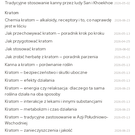
Tradycyjne stosowanie kanny przez ludy San i Khoekhoe
2026-05-02
Kratom
Chemia kratom — alkaloidy, receptory i to, co naprawdę
2026-06-23
jest w liściu
Jak przechowywać kratom — poradnik krok po kroku
2026-05-13
Jak przygotować kratom
2026-04-25
Jak stosować kratom
2026-08-02
Jak zrobić herbatę z kratom — poradnik parzenia
2026-05-13
Kanna a kratom – porównanie roślin
2026-05-13
Kratom — bezpieczeństwo i skutki uboczne
2026-05-13
Kratom — efekty działania
2026-05-13
Kratom — energia czy relaksacja: dlaczego ta sama
2026-06-23
roślina działa na oba sposoby
Kratom — interakcje z lekami i innymi substancjami
2026-05-13
Kratom — metabolizm i czas działania
2026-06-23
Kratom — tradycyjne zastosowanie w Azji Południowo-
2026-05-13
Wschodniej
Kratom — zanieczyszczenia i jakość
2026-06-23