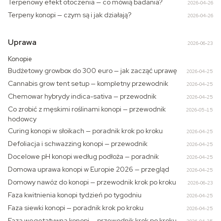
Terpenowy efekt otoczenia — co mówią badania?
2026-04-26
Terpeny konopi — czym są i jak działają?
2026-04-26
Uprawa
2026-06-23
Konopie
Budżetowy growbox do 300 euro — jak zacząć uprawę
2026-04-25
Cannabis grow tent setup — kompletny przewodnik
2026-04-25
Chemowar hybrydy indica-sativa — przewodnik
2026-04-25
Co zrobić z męskimi roślinami konopi — przewodnik
2026-05-15
hodowcy
Curing konopi w słoikach — poradnik krok po kroku
2026-04-25
Defoliacja i schwazzing konopi — przewodnik
2026-04-25
Docelowe pH konopi według podłoża — poradnik
2026-04-25
Domowa uprawa konopi w Europie 2026 — przegląd
2026-04-25
Domowy nawóz do konopi — przewodnik krok po kroku
2026-06-23
Faza kwitnienia konopi tydzień po tygodniu
2026-04-25
Faza siewki konopi — poradnik krok po kroku
2026-04-25
Faza wegetatywna konopi — przewodnik krok po kroku