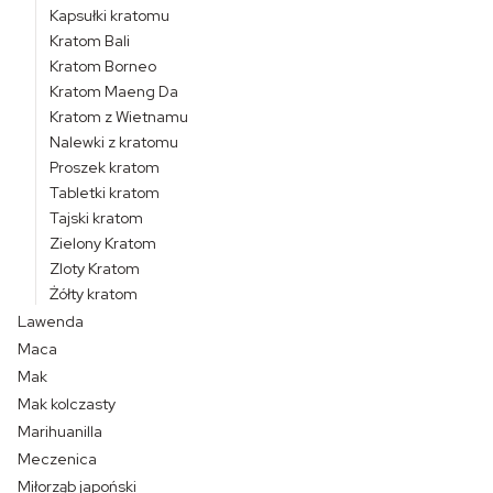
Kapsułki kratomu
Kratom Bali
Kratom Borneo
Kratom Maeng Da
Kratom z Wietnamu
Nalewki z kratomu
Proszek kratom
Tabletki kratom
Tajski kratom
Zielony Kratom
Zloty Kratom
Żółty kratom
Lawenda
Maca
Mak
Mak kolczasty
Marihuanilla
Meczenica
Miłorząb japoński