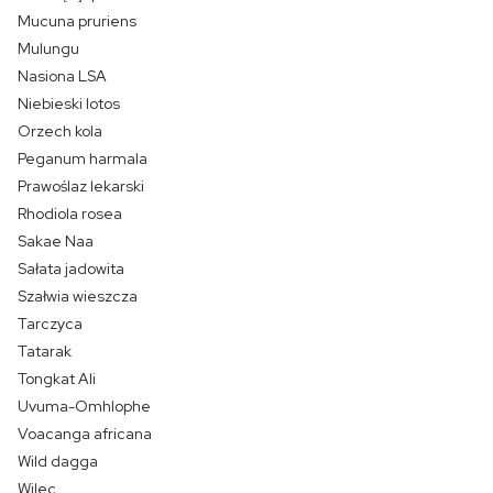
Mucuna pruriens
Mulungu
Nasiona LSA
Niebieski lotos
Orzech kola
Peganum harmala
Prawoślaz lekarski
Rhodiola rosea
Sakae Naa
Sałata jadowita
Szałwia wieszcza
Tarczyca
Tatarak
Tongkat Ali
Uvuma-Omhlophe
Voacanga africana
Wild dagga
Wilec