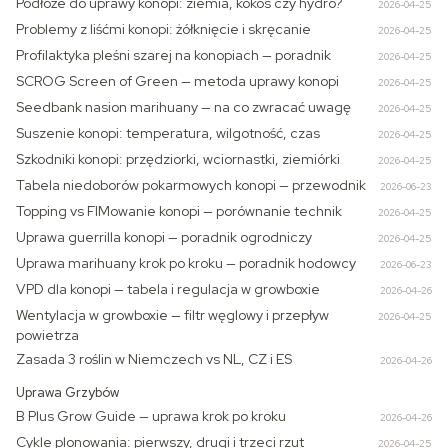
Podłoże do uprawy konopi: ziemia, kokos czy hydro?
2026-04-25
Problemy z liśćmi konopi: żółknięcie i skręcanie
2026-04-25
Profilaktyka pleśni szarej na konopiach — poradnik
2026-04-25
SCROG Screen of Green — metoda uprawy konopi
2026-04-25
Seedbank nasion marihuany — na co zwracać uwagę
2026-04-25
Suszenie konopi: temperatura, wilgotność, czas
2026-04-25
Szkodniki konopi: przędziorki, wciornastki, ziemiórki
2026-04-25
Tabela niedoborów pokarmowych konopi — przewodnik
2026-06-23
Topping vs FIMowanie konopi — porównanie technik
2026-04-25
Uprawa guerrilla konopi — poradnik ogrodniczy
2026-04-25
Uprawa marihuany krok po kroku — poradnik hodowcy
2026-06-23
VPD dla konopi — tabela i regulacja w growboxie
2026-04-26
Wentylacja w growboxie — filtr węglowy i przepływ
2026-04-25
powietrza
Zasada 3 roślin w Niemczech vs NL, CZ i ES
2026-04-26
Uprawa Grzybów
B Plus Grow Guide — uprawa krok po kroku
2026-04-26
Cykle plonowania: pierwszy, drugi i trzeci rzut
2026-04-25