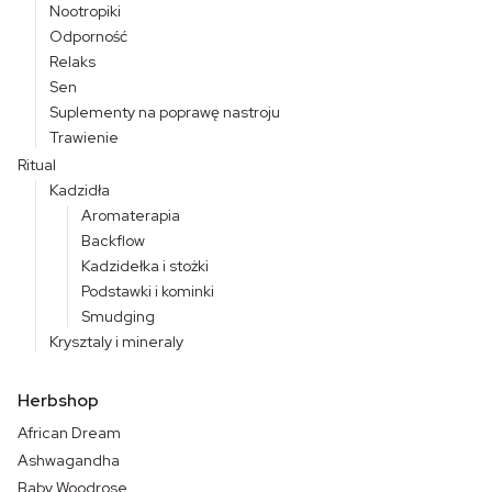
Nootropiki
Odporność
Relaks
Sen
Suplementy na poprawę nastroju
Trawienie
Ritual
Kadzidła
Aromaterapia
Backflow
Kadzidełka i stożki
Podstawki i kominki
Smudging
Krysztaly i mineraly
Herbshop
African Dream
Ashwagandha
Baby Woodrose