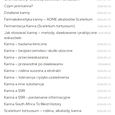
Czym jest kanna?
2026-05-10
Działanie kanny
2026-05-13
Farmakokinetyka kanny — ADME alkaloidów Sceletium
2026-05-15
Fermentacja Kanna (Sceletium tortuosum)
2026-06-23
Jak stosować kannę — metody, dawkowanie i praktyczne
2026-08-02
wskazówki
Kanna — badania kliniczne
2026-05-13
Kanna — bezpieczeństwo i skutki uboczne
2026-05-13
Kanna — przeciwwskazania
2026-05-13
Kanna — przewodnik po dawkowaniu
2026-08-02
Kanna — roślina suszona a ekstrakt
2026-05-13
Kanna — tolerancja i ryzyko uzależnienia
2026-05-13
Kanna a inne substancje
2026-05-13
Kanna a SSRI
2026-05-13
Kanna a SSRI – porównanie informacyjne
2026-06-23
Kanna South Africa To West History
2026-05-15
Sceletium tortuosum — roślina, alkaloidy, kanna
2026-05-15