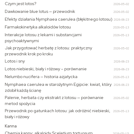
Czym jest lotos?
2026-05-02
Dawkowanie blue lotus — przewodnik
2026-05-02
Efekty działania Nymphaea caerulea (błękitnego lotosu)
2026-06-23
Farmakokinetyka alkaloidów lotosu
2026-05-13
Interakcje lotosu z lekami i substancjami
2026-05-13
psychoaktywnymi
Jak przygotować herbatę z lotosu: praktyczny
2026-05-02
przewodnik krok po kroku
Lotos i sny
2026-06-23
Lotos niebieski, biały i różowy – porównanie
2026-06-23
Nelumbo nucifera — historia azjatycka
2026-05-13
Nymphaea caerulea w starożytnym Egipcie: kwiat, który
2026-06-23
zdobił każdą ścianę
Palenie, herbata czy ekstrakt z lotosu — porównanie
2026-05-02
metod spożycia
Przewodnik po gatunkach lotosu: jak odróżnić niebieski,
2026-05-13
biały i różowy
Kanna
Chemia kanny: alkaloidy Sceletium tortuosum
2026-05-15