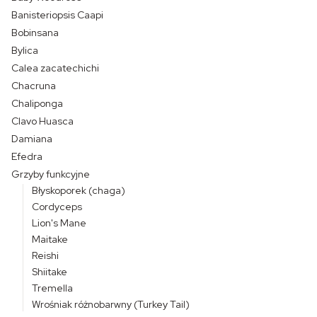
Banisteriopsis Caapi
Bobinsana
Bylica
Calea zacatechichi
Chacruna
Chaliponga
Clavo Huasca
Damiana
Efedra
Grzyby funkcyjne
Błyskoporek (chaga)
Cordyceps
Lion's Mane
Maitake
Reishi
Shiitake
Tremella
Wrośniak różnobarwny (Turkey Tail)