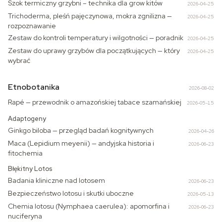
Szok termiczny grzybni – technika dla grow kitów
2026-04-25
Trichoderma, pleśń pajęczynowa, mokra zgnilizna —
2026-04-25
rozpoznawanie
Zestaw do kontroli temperatury i wilgotności — poradnik
2026-04-25
Zestaw do uprawy grzybów dla początkujących — który
2026-04-25
wybrać
Etnobotanika
2026-08-02
Rapé — przewodnik o amazońskiej tabace szamańskiej
2026-05-15
Adaptogeny
Ginkgo biloba — przegląd badań kognitywnych
2026-04-26
Maca (Lepidium meyenii) — andyjska historia i
2026-06-23
fitochemia
Błękitny Lotos
Badania kliniczne nad lotosem
2026-06-23
Bezpieczeństwo lotosu i skutki uboczne
2026-05-13
Chemia lotosu (Nymphaea caerulea): apomorfina i
2026-06-23
nuciferyna