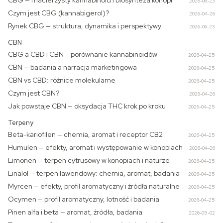
CBG — macierzysty kannabinoid i biosynteza konopi
2026-06-23
Czym jest CBG (kannabigerol)?
2026-04-26
Rynek CBG — struktura, dynamika i perspektywy
2026-06-23
CBN
CBG a CBD i CBN – porównanie kannabinoidów
2026-04-25
CBN — badania a narracja marketingowa
2026-04-25
CBN vs CBD: różnice molekularne
2026-04-25
Czym jest CBN?
2026-04-26
Jak powstaje CBN — oksydacja THC krok po kroku
2026-04-25
Terpeny
Beta-kariofilen — chemia, aromat i receptor CB2
2026-04-25
Humulen — efekty, aromat i występowanie w konopiach
2026-04-26
Limonen — terpen cytrusowy w konopiach i naturze
2026-04-25
Linalol — terpen lawendowy: chemia, aromat, badania
2026-04-25
Myrcen — efekty, profil aromatyczny i źródła naturalne
2026-04-25
Ocymen — profil aromatyczny, lotność i badania
2026-04-25
Pinen alfa i beta — aromat, źródła, badania
2026-05-02