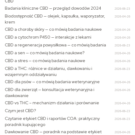
CBD
Badania kliniczne CBD — przegląd dowodów 2024
2026-06-23
Biodostępność CBD — olejek, kapsułka, waporyzator,
2026-04-26
krem
CBD a choroby skóry — co mówią badania naukowe
2026-04-26
CBD a cytochrom P450 — interakcje z lekami
2026-04-26
CBD a regeneracja powysiłkowa — co mówią badania
2026-06-23
CBD a sen — co mówią badania naukowe?
2026-04-26
CBD a stres — co mówią badania naukowe
2026-04-26
CBD a THC: różnice w działaniu, dawkowaniu i
2026-06-23
wzajemnym oddziaływaniu
CBD dla psów — co mówią badania weterynaryjne
2026-04-26
CBD dla zwierząt — konsultacja weterynaryjna i
2026-04-26
dawkowanie
CBD vs THC – mechanizm działania i porównanie
2026-04-26
Czym jest CBD?
2026-06-23
Czytanie etykiet CBD i raportów COA: praktyczny
2026-06-23
poradnik kupującego
Dawkowanie CBD — poradnik na podstawie etykiet
2026-04-26