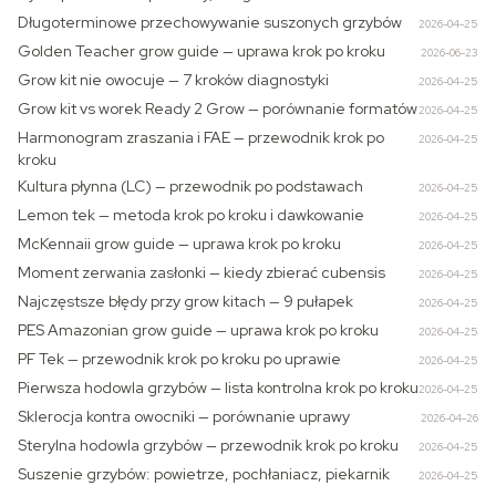
Długoterminowe przechowywanie suszonych grzybów
2026-04-25
Golden Teacher grow guide — uprawa krok po kroku
2026-06-23
Grow kit nie owocuje — 7 kroków diagnostyki
2026-04-25
Grow kit vs worek Ready 2 Grow — porównanie formatów
2026-04-25
Harmonogram zraszania i FAE — przewodnik krok po
2026-04-25
kroku
Kultura płynna (LC) — przewodnik po podstawach
2026-04-25
Lemon tek — metoda krok po kroku i dawkowanie
2026-04-25
McKennaii grow guide — uprawa krok po kroku
2026-04-25
Moment zerwania zasłonki — kiedy zbierać cubensis
2026-04-25
Najczęstsze błędy przy grow kitach — 9 pułapek
2026-04-25
PES Amazonian grow guide — uprawa krok po kroku
2026-04-25
PF Tek — przewodnik krok po kroku po uprawie
2026-04-25
Pierwsza hodowla grzybów — lista kontrolna krok po kroku
2026-04-25
Sklerocja kontra owocniki — porównanie uprawy
2026-04-26
Sterylna hodowla grzybów — przewodnik krok po kroku
2026-04-25
Suszenie grzybów: powietrze, pochłaniacz, piekarnik
2026-04-25