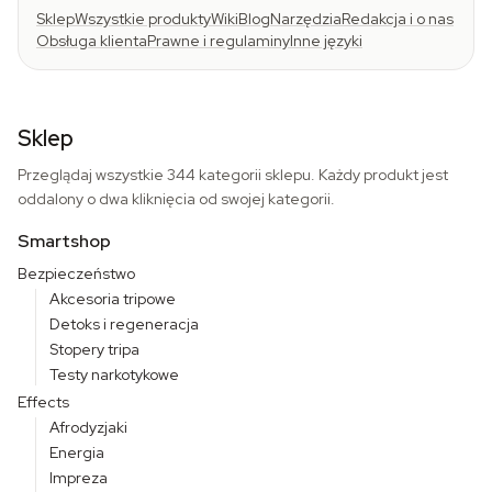
Sklep
Wszystkie produkty
Wiki
Blog
Narzędzia
Redakcja i o nas
Obsługa klienta
Prawne i regulaminy
Inne języki
Sklep
Przeglądaj wszystkie 344 kategorii sklepu. Każdy produkt jest
oddalony o dwa kliknięcia od swojej kategorii.
Smartshop
Bezpieczeństwo
Akcesoria tripowe
Detoks i regeneracja
Stopery tripa
Testy narkotykowe
Effects
Afrodyzjaki
Energia
Impreza