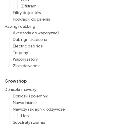
Z filtrami
Filtry do jointów
Podkładki do palenia
Vaping i dabbing
Akcesoria do waporyzacji
Dab rigi i akcesoria
Electric dab rigs
Terpeny
Waporyzatory
Zioła do vape'a
Growshop
Doniczki i nawozy
Doniczki i pojemniki
Nawadnianie
Nawozy i skladniki odzywcze
Hesi
Substraty i ziemia