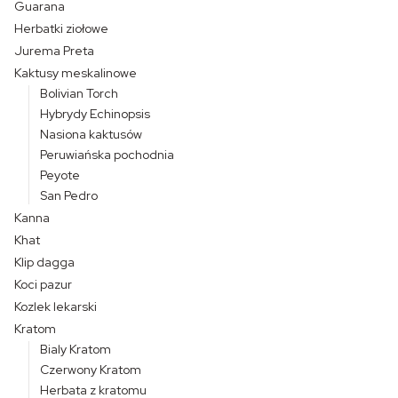
Guarana
Herbatki ziołowe
Jurema Preta
Kaktusy meskalinowe
Bolivian Torch
Hybrydy Echinopsis
Nasiona kaktusów
Peruwiańska pochodnia
Peyote
San Pedro
Kanna
Khat
Klip dagga
Koci pazur
Kozlek lekarski
Kratom
Bialy Kratom
Czerwony Kratom
Herbata z kratomu