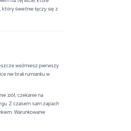
em na tej liście, które
 który świetnie łączy się z
 jeszcze weźmiesz pierwszy
ce nie brali rumianku w
e ziół, czekanie na
ózgu. Z czasem sam zapach
ynkiem. Warunkowanie