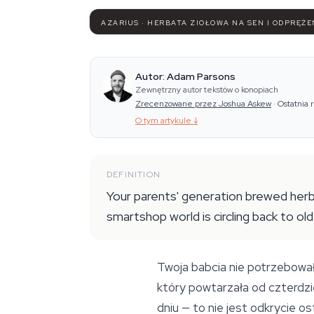
AZARIUS · HERBATA ZIOŁOWA NA SEN I ODPRĘŻE
Autor: Adam Parsons
Zewnętrzny autor tekstów o konopiach
Zrecenzowane przez Joshua Askew
·
Ostatnia 
O tym artykule
↓
DEFINITION
Your parents' generation brewed herba
smartshop world is circling back to ol
Twoja babcia nie potrzebowała
który powtarzała od czterdzie
dniu — to nie jest odkrycie o