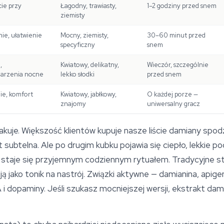
cie przy
Łagodny, trawiasty,
1–2 godziny przed snem
ziemisty
ie, ułatwienie
Mocny, ziemisty,
30–60 minut przed
specyficzny
snem
,
Kwiatowy, delikatny,
Wieczór, szczególnie
marzenia nocne
lekko słodki
przed snem
ie, komfort
Kwiatowy, jabłkowy,
O każdej porze —
znajomy
uniwersalny gracz
kakuje. Większość klientów kupuje nasze liście damiany spo
t subtelna. Ale po drugim kubku pojawia się ciepło, lekkie po
y staje się przyjemnym codziennym rytuałem. Tradycyjne 
ją jako tonik na nastrój. Związki aktywne — damianina, apige
i dopaminy. Jeśli szukasz mocniejszej wersji, ekstrakt dam