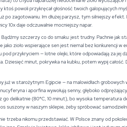
rnata) to chyba najbardziej niedoceniane zioło wyciszające n
kby ktoś powoli przykręcał głośność twoich galopujących myśl
uż po zagotowaniu. Im dłużej parzysz, tym silniejszy efekt
icy 10x daje odczuwalnie mocniejszy napar.
a. Bądźmy szczerzy co do smaku: jest trudny. Pachnie jak st
le jako zioło wspierające
sen
jest niemal bez konkurencji w e
 pod przykryciem — lotne olejki, które odpowiadają za jej dz
ka. Dziesięć minut, pokrywka na kubku, potem wypij całość.
 już w starożytnym Egipcie — na malowidłach grobowych wi
y nucyferyna i aporfina wywołują senny, głęboko odprężający
z go delikatnie (80°C, 10 minut), bo wysoka temperatura de
tos suszony w naszym sklepie, żeby spróbować samodzielni
nie trzeba nikomu przedstawiać. W Polsce znany od pokole