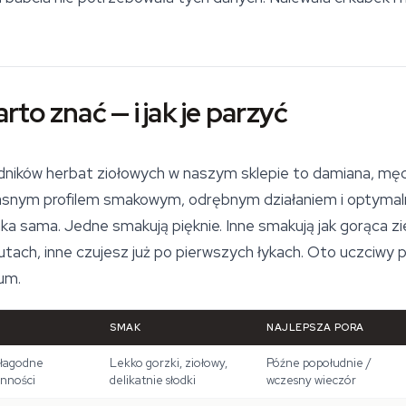
arto znać — i jak je parzyć
adników herbat ziołowych w naszym sklepie to damiana, męc
łasnym profilem smakowym, odrębnym działaniem i optymal
ka sama. Jedne smakują pięknie. Inne smakują jak gorąca zi
tach, inne czujesz już po pierwszych łykach. Oto uczciwy p
um.
SMAK
NAJLEPSZA PORA
 łagodne
Lekko gorzki, ziołowy,
Późne popołudnie /
enności
delikatnie słodki
wczesny wieczór