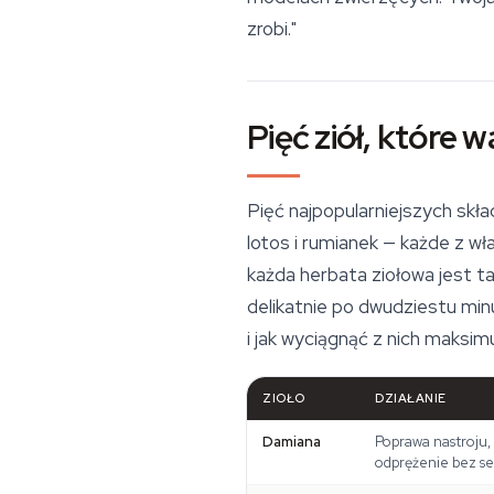
zrobi."
Pięć ziół, które w
Pięć najpopularniejszych skł
lotos
i rumianek — każde z w
każda herbata ziołowa jest ta
delikatnie po dwudziestu minu
i jak wyciągnąć z nich maksim
ZIOŁO
DZIAŁANIE
Damiana
Poprawa nastroju,
odprężenie bez s