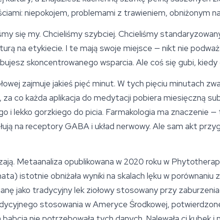
ciami: niepokojem, problemami z trawieniem, obniżonym na
iliśmy się my. Chcieliśmy szybciej. Chcieliśmy standaryzowa
urą na etykiecie. I te mają swoje miejsce — nikt nie podw
ujesz skoncentrowanego wsparcia. Ale coś się gubi, kiedy c
owej zajmuje jakieś pięć minut. W tych pięciu minutach zwal
, za co każda aplikacja do medytacji pobiera miesięczną su
o i lekko gorzkiego do picia. Farmakologia ma znaczenie — t
ałują na receptory GABA i układ nerwowy. Ale sam akt przy
dzają. Metaanaliza opublikowana w 2020 roku w
Phytotherap
ata) istotnie obniżała wyniki na skalach lęku w porównaniu 
nę jako tradycyjny lek ziołowy stosowany przy zaburzenia
radycyjnego stosowania w Ameryce Środkowej, potwierdzone
abcia nie potrzebowała tych danych. Nalewała ci kubek i mó