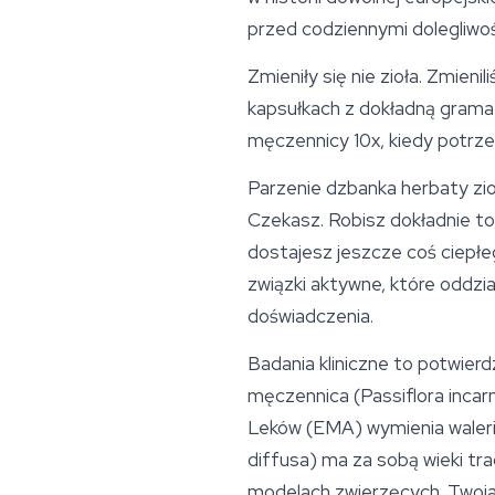
przed codziennymi dolegliwoś
Zmieniły się nie zioła. Zmien
kapsułkach z dokładną gramat
męczennicy 10x, kiedy potrzeb
Parzenie dzbanka herbaty zioł
Czekasz. Robisz dokładnie to
dostajesz jeszcze coś ciepłeg
związki aktywne, które oddzi
doświadczenia.
Badania kliniczne to potwier
męczennica (Passiflora incarn
Leków (EMA) wymienia waleria
diffusa) ma za sobą wieki t
modelach zwierzęcych. Twoja b