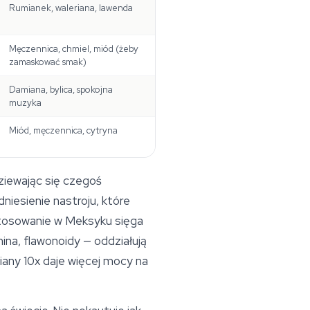
Rumianek, waleriana, lawenda
Męczennica, chmiel, miód (żeby
zamaskować smak)
Damiana, bylica, spokojna
muzyka
Miód, męczennica, cytryna
dziewając się czegoś
dniesienie nastroju, które
stosowanie w Meksyku sięga
nina, flawonoidy — oddziałują
iany 10x daje więcej mocy na