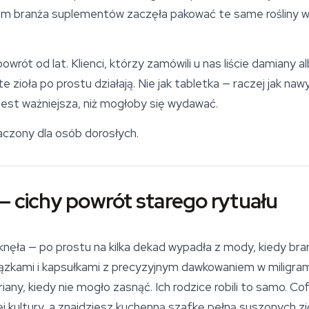
im branża suplementów zaczęła pakować te same rośliny w 
rót od lat. Klienci, którzy zamówili u nas liście damiany 
te zioła po prostu działają. Nie jak tabletka — raczej jak n
a jest ważniejsza, niż mogłoby się wydawać.
aczony dla osób dorosłych.
— cichy powrót starego rytuału
iknęła — po prostu na kilka dekad wypadła z mody, kiedy br
ązkami i kapsułkami z precyzyjnym dawkowaniem w miligram
any, kiedy nie mogło zasnąć. Ich rodzice robili to samo. Cof
iej kultury, a znajdziesz kuchenną szafkę pełną suszonych zi