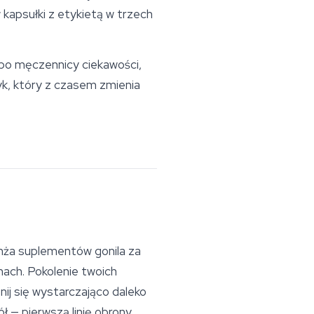
kapsułki z etykietą w trzech
albo męczennicy ciekawości,
awyk, który z czasem zmienia
anża suplementów gonila za
ach. Pokolenie twoich
nij się wystarczająco daleko
ół — pierwszą linię obrony