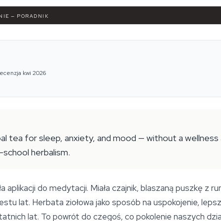
NIE — PORADNIK
recenzja kwi 2026
l tea for sleep, anxiety, and mood — without a wellness 
d-school herbalism.
 aplikacji do medytacji. Miała czajnik, blaszaną puszkę z ru
stu lat. Herbata ziołowa jako sposób na uspokojenie, lepsz
statnich lat. To powrót do czegoś, co pokolenie naszych dzi