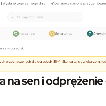
 | Wysłane tego samego dnia
Darmowe nasiona przy zamówien
Herbshop
Smartshop
Growsh
żenie — poradnik
ch przeznaczonych dla dorosłych (18+). Skonsultuj się z lekarzem, jeśl
a na sen i odprężenie