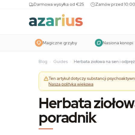
Skip to content
Darmowa wysyłka od €25
Zamów przed 10:00
Magiczne grzyby
Nasiona konopi
Blog
·
Guides
·
Herbata ziołowa na sen i odprę
Ten artykuł dotyczy substancji psychoaktywny
Nasza polityka wiekowa
Herbata ziołow
poradnik