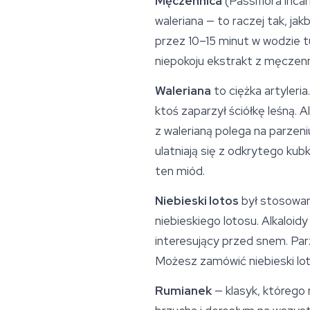
Męczennica
(Passiflora inca
waleriana — to raczej tak, ja
przez 10–15 minut w wodzie t
niepokoju ekstrakt z męczenn
Waleriana
to ciężka artyleri
ktoś zaparzył ściółkę leśną. A
z walerianą polega na parzeniu
ulatniają się z odkrytego kub
ten miód.
Niebieski lotos
był stosowany
niebieskiego lotosu. Alkaloid
interesujący przed snem. Par
Możesz zamówić niebieski lo
Rumianek
— klasyk, którego 