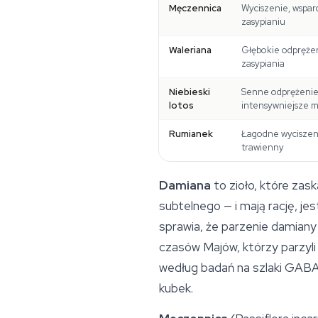
Męczennica
Wyciszenie, wspar
zasypianiu
Waleriana
Głębokie odprężen
zasypiania
Niebieski
Senne odprężenie
lotos
intensywniejsze 
Rumianek
Łagodne wyciszen
trawienny
Damiana
to zioło, które zas
subtelnego — i mają rację, jes
sprawia, że parzenie damian
czasów Majów, którzy parzyli 
według badań na szlaki GABA 
kubek.