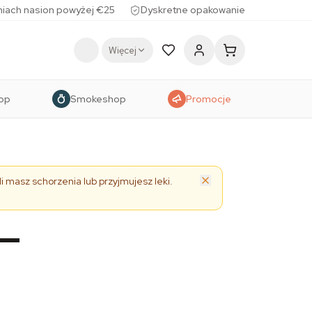
iach nasion powyżej €25
Dyskretne opakowanie
Więcej
op
Smokeshop
Promocje
i masz schorzenia lub przyjmujesz leki.
 —