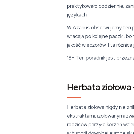
praktykowało codziennie, zan
językach.
W Azarius obserwujemy ten pow
wracają po kolejne paczki, bo 
jakość wieczorów. I ta różnic
18+
Ten poradnik jest przezn
Herbata ziołowa 
Herbata ziołowa nigdy nie zn
ekstraktami, izolowanymi zwi
rodziców parzyło korzeń waleri
w historii dowolnej europejsk