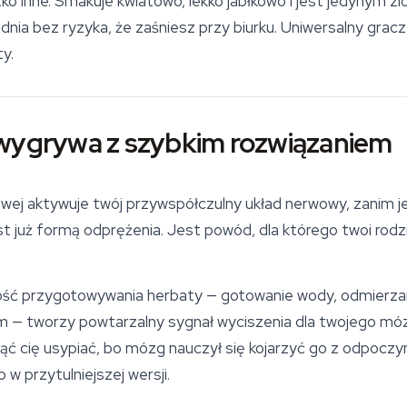
o inne. Smakuje kwiatowo, lekko jabłkowo i jest jedynym zioł
nia bez ryzyka, że zaśniesz przy biurku. Uniwersalny gracz,
ty.
 wygrywa z szybkim rozwiązaniem
łowej aktywuje twój przywspółczulny układ nerwowy, zanim
t już formą odprężenia. Jest powód, dla którego twoi rodzi
ość przygotowywania herbaty — gotowanie wody, odmierzani
iem — tworzy powtarzalny sygnał wyciszenia dla twojego m
ąć cię usypiać, bo mózg nauczył się kojarzyć go z odpocz
 w przytulniejszej wersji.