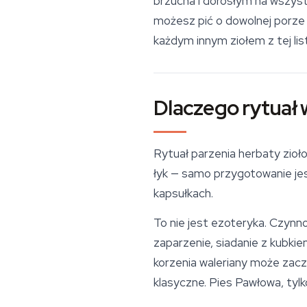
brzucha i dorosłym na wszystk
możesz pić o dowolnej porze d
każdym innym ziołem z tej lis
Dlaczego rytuał
Rytuał parzenia herbaty zio
łyk — samo przygotowanie jes
kapsułkach.
To nie jest ezoteryka. Czynn
zaparzenie, siadanie z kubk
korzenia waleriany może zacz
klasyczne. Pies Pawłowa, tylko