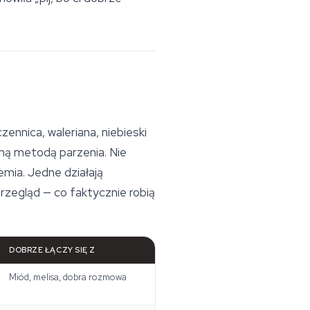
zennica, waleriana,
niebieski
ną metodą parzenia. Nie
emia. Jedne działają
rzegląd — co faktycznie robią
DOBRZE ŁĄCZY SIĘ Z
Miód, melisa, dobra rozmowa