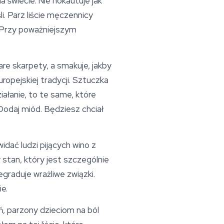
a świecie. Nie nokautuje jak
i. Parz liście męczennicy
. Przy poważniejszym
are skarpety, a smakuje, jakby
uropejskiej tradycji. Sztuczka
iałanie, to te same, które
 Dodaj miód. Będziesz chciał
dać ludzi pijących wino z
 stan, który jest szczególnie
graduje wrażliwe związki.
e.
ń, parzony dzieciom na ból