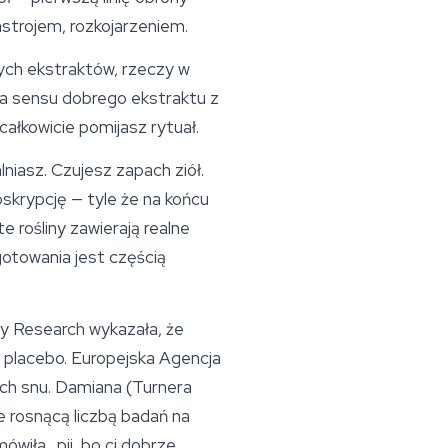
strojem, rozkojarzeniem.
nych ekstraktów, rzeczy w
aża sensu dobrego ekstraktu z
ałkowicie pomijasz rytuał.
niasz. Czujesz zapach ziół.
bskrypcję — tyle że na końcu
e rośliny zawierają realne
gotowania jest częścią
y Research
wykazała, że
z placebo. Europejska Agencja
ch snu. Damiana (Turnera
 rosnącą liczbą badań na
wiła „pij, bo ci dobrze