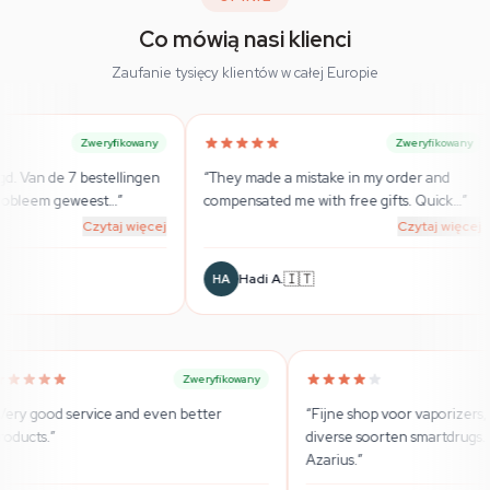
Co mówią nasi klienci
Zaufanie tysięcy klientów w całej Europie
wany
Zweryfikowany
ngen
“
They made a mistake in my order and
“
Super Beratung 
compensated me with free gifts. Quick
…
”
wirklich seriöse
ięcej
Czytaj więcej
🇮🇹

Hadi A.
Sebastian
HA
SB
Zweryfikowany
Zweryfikowany
“
Very good service and even better
“
Fijne 
products.
”
diverse
Azarius