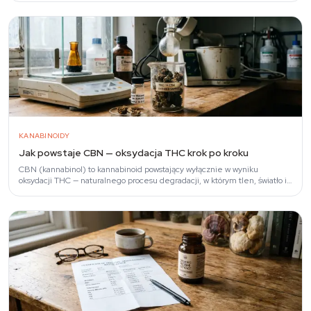
KANABINOIDY
Jak powstaje CBN — oksydacja THC krok po kroku
CBN (kannabinol) to kannabinoid powstający wyłącznie w wyniku
oksydacji THC — naturalnego procesu degradacji, w którym tlen, światło i
ciepło przekształcają…