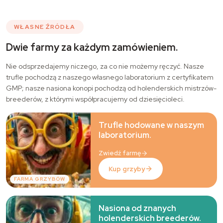
WŁASNE ŹRÓDŁA
Dwie farmy za każdym zamówieniem.
Nie odsprzedajemy niczego, za co nie możemy ręczyć. Nasze
trufle pochodzą z naszego własnego laboratorium z certyfikatem
GMP; nasze nasiona konopi pochodzą od holenderskich mistrzów-
breederów, z którymi współpracujemy od dziesięcioleci.
Trufle hodowane w naszym
laboratorium.
Zwiedź farmę
Kup grzyby
FARMA GRZYBÓW
Nasiona od znanych
holenderskich breederów.