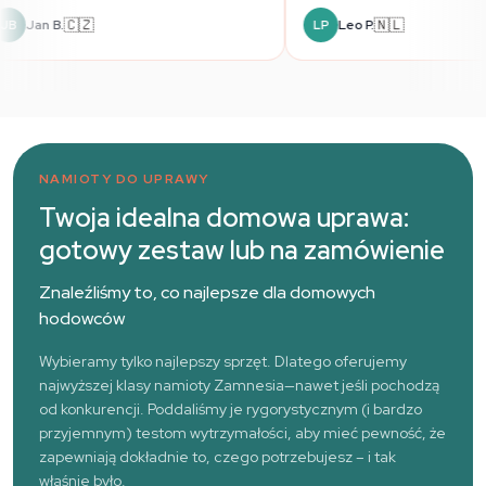
🇨🇿
Jan B.
Le
JB
LP
NAMIOTY DO UPRAWY
Twoja idealna domowa uprawa:
gotowy zestaw lub na zamówienie
Znaleźliśmy to, co najlepsze dla domowych
hodowców
Wybieramy tylko najlepszy sprzęt. Dlatego oferujemy
najwyższej klasy namioty Zamnesia—nawet jeśli pochodzą
od konkurencji. Poddaliśmy je rygorystycznym (i bardzo
przyjemnym) testom wytrzymałości, aby mieć pewność, że
zapewniają dokładnie to, czego potrzebujesz – i tak
właśnie było.