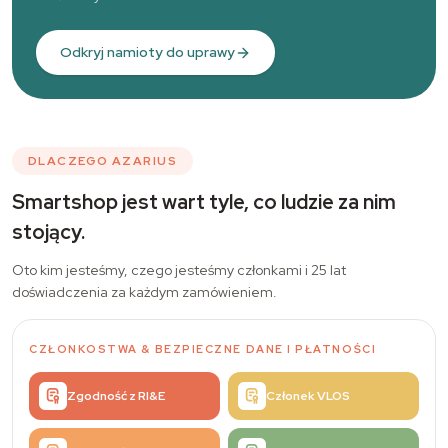
Odkryj namioty do uprawy
DLACZEGO AZARIUS
Smartshop jest wart tyle, co ludzie za nim
stojący.
Oto kim jesteśmy, czego jesteśmy członkami i 25 lat
doświadczenia za każdym zamówieniem.
CZŁONKOSTWA
&
BEZPIECZNE DANE I PŁATNOŚCI
Zgodność z RI&E
Członek VLOS