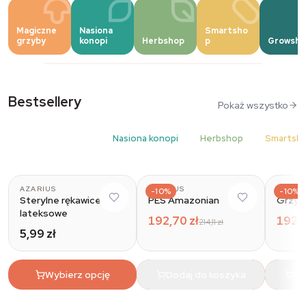
Wkładamy 'Fun' w Fungi
Magiczne
Nasiona
Smartsho
grzyby
konopi
Herbshop
p
Growsho
10% zniżki na wszystkie Azarius Grow Kits.
Kup teraz
Bestsellery
Pokaż wszystko
Magiczne grzyby
Nasiona konopi
Herbshop
Smartsh
AZARIUS
AZARIUS
AZARI
-10%
-10%
Sterylne rękawice
PES Amazonian
Grzyb
lateksowe
192,70 zł
192,7
214,11 zł
5,99 zł
Wybierz opcję
Dodaj do koszyka
Do