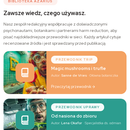
BIBLIOTEKA AZARIUS
Zawsze wiedz, czego używasz.
Nasz zespół redakcyjny współpracuje z doświadczonymi
psychonautami, botanikami i partnerami harm reduction, aby
pisać najdokładniejsze przewodniki w sieci. Każdy artykuł cytuje
recenzowane źródła i jest sprawdzany przed publikacją.
PRZEWODNIK TRIP
Magic mushrooms i trufle
Autor:
Sanne de Vries
· Główna botaniczka
Przeczytaj przewodnik
PRZEWODNIK UPRAWY
Od nasiona do zbioru
Autor:
Lena Okafor
· Specjalistka ds. odmian