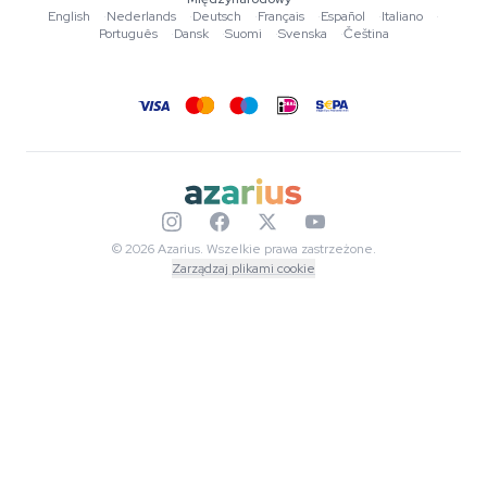
English
·
Nederlands
·
Deutsch
·
Français
·
Español
·
Italiano
·
Narzędzia i kalkulatory
Português
·
Dansk
·
Suomi
·
Svenska
·
Čeština
Promocje
Mapa strony
© 2026 Azarius. Wszelkie prawa zastrzeżone.
Zarządzaj plikami cookie