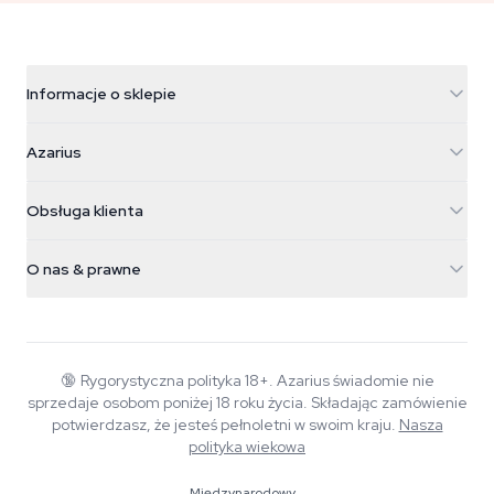
Informacje o sklepie
Azarius
Azarius
Galvaniweg 11
5482 TN Schijndel
Nasiona konopi
Obsługa klienta
Nederland
Magiczne grzyby
Informacje o wysyłce
support@azarius.com
Smokeshop
O nas & prawne
+31(0)204897914
Polityka zwrotów
Smartshop
O Azarius
Gwarancja jakości
Herbshop
Wiki
Kontakt
Growshop
Blog
🔞
Rygorystyczna polityka 18+. Azarius świadomie nie
FAQ
sprzedaje osobom poniżej 18 roku życia. Składając zamówienie
Muzyka
Polityka prywatności
potwierdzasz, że jesteś pełnoletni w swoim kraju.
Nasza
Autorzy
polityka wiekowa
Standardy redakcyjne
Międzynarodowy