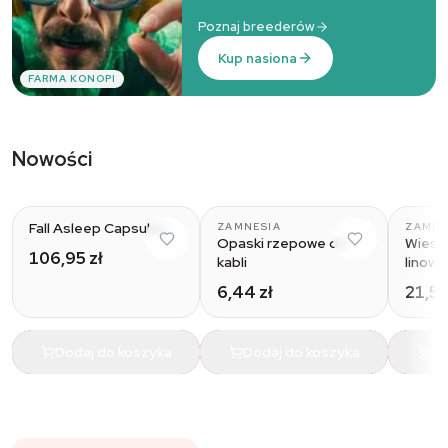
Poznaj breederów
Kup nasiona
FARMA KONOPI
Nowości
Fall Asleep Capsules
ZAMNESIA
ZAMNE
Opaski rzepowe do
Wiesz
106,95 zł
kabli
linową
6,44 zł
21,56
Dodaj do koszyka
Dodaj do koszyka
Do