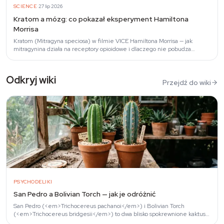
·
SCIENCE
27 lip 2026
Kratom a mózg: co pokazał eksperyment Hamiltona
Morrisa
Kratom (Mitragyna speciosa) w filmie VICE Hamiltona Morrisa — jak
mitragynina działa na receptory opioidowe i dlaczego nie pobudza
ośrodka nagrody.
Odkryj wiki
Przejdź do wiki
PSYCHODELIKI
San Pedro a Bolivian Torch — jak je odróżnić
San Pedro (<em>Trichocereus pachanoi</em>) i Bolivian Torch
(<em>Trichocereus bridgesii</em>) to dwa blisko spokrewnione kaktusy
kolumnowe zawierające…