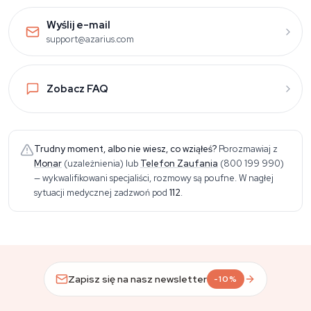
Wyślij e-mail
support@azarius.com
Zobacz FAQ
Trudny moment, albo nie wiesz, co wziąłeś?
Porozmawiaj z
Monar
(uzależnienia)
lub
Telefon Zaufania
(800 199 990)
— wykwalifikowani specjaliści, rozmowy są poufne. W nagłej
sytuacji medycznej zadzwoń pod
112
.
Zapisz się na nasz newsletter
-10%