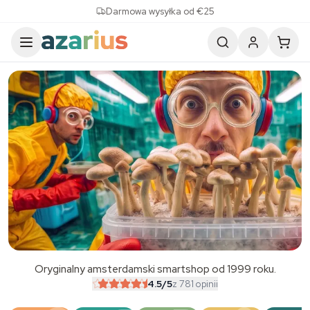
Skip to content
Darmowa wysyłka od €25
Oryginalny amsterdamski smartshop od 1999 roku.
SALE
4.5
/5
z 781 opinii