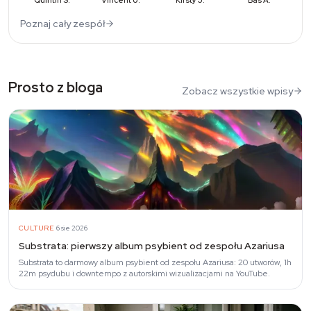
Quintin S.
Vincent U.
Kirsty J.
Bas A.
Poznaj cały zespół
Prosto z bloga
Zobacz wszystkie wpisy
·
CULTURE
6 sie 2026
Substrata: pierwszy album psybient od zespołu Azariusa
Substrata to darmowy album psybient od zespołu Azariusa: 20 utworów, 1h
22m psydubu i downtempo z autorskimi wizualizacjami na YouTube.