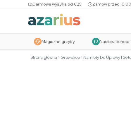
Skip to content
Darmowa wysyłka od €25
Zamów przed 10:00
Magiczne grzyby
Nasiona konopi
Strona główna
Growshop
Namioty Do Uprawy I Set