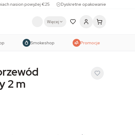
iach nasion powyżej €25
Dyskretne opakowanie
Więcej
op
Smokeshop
Promocje
 przewód
y 2 m