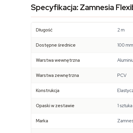
Specyfikacja: Zamnesia Flexi
Długość
2 m
Dostępne średnice
100 mm
Warstwa wewnętrzna
Alumin
Warstwa zewnętrzna
PCV
Konstrukcja
Elastycz
Opaski w zestawie
1 sztuka
Marka
Zamnesi