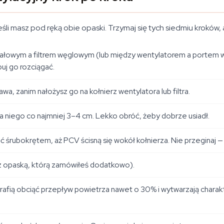
li masz pod ręką obie opaski. Trzymaj się tych siedmiu kroków,
łowym a filtrem węglowym (lub między wentylatorem a portem wy
uj go rozciągać.
a, zanim nałożysz go na kołnierz wentylatora lub filtra.
 na niego co najmniej 3–4 cm. Lekko obróć, żeby dobrze usiadł.
ęć śrubokrętem, aż PCV ścisną się wokół kołnierza. Nie przeginaj
z opaską, którą zamówiłeś dodatkowo).
trafią obciąć przepływ powietrza nawet o 30% i wytwarzają charak