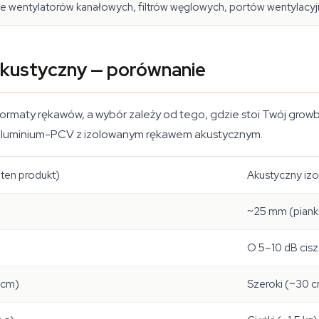
e wentylatorów kanałowych, filtrów węglowych, portów wentylacy
akustyczny — porównanie
rmaty rękawów, a wybór zależy od tego, gdzie stoi Twój growbox 
 aluminium-PCV z izolowanym rękawem akustycznym.
(ten produkt)
Akustyczny iz
~25 mm (piank
O 5–10 dB cisz
 cm)
Szeroki (~30 