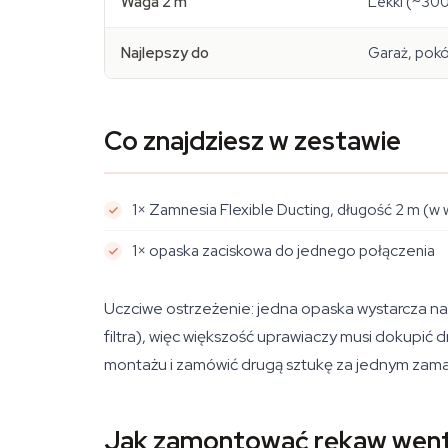
Waga 2 m
Lekki (~300
Najlepszy do
Garaż, pokó
Co znajdziesz w zestawie
1× Zamnesia Flexible Ducting, długość 2 m (
1× opaska zaciskowa do jednego połączenia
Uczciwe ostrzeżenie: jedna opaska wystarcza na 
filtra), więc większość uprawiaczy musi dokupić
montażu i zamówić drugą sztukę za jednym zam
Jak zamontować rękaw wenty