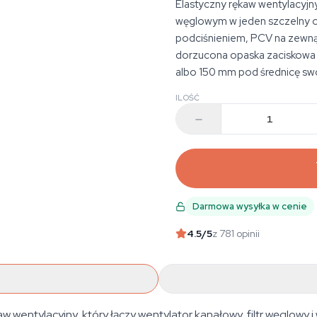
Elastyczny rękaw wentylacyjny
węglowym w jeden szczelny ob
podciśnieniem, PCV na zewnąt
dorzucona opaska zaciskowa
albo 150 mm pod średnicę swoj
ILOŚĆ
Darmowa wysyłka w cenie
4.5
/5
z 781 opinii
w wentylacyjny, który łączy wentylator kanałowy, filtr węglowy i