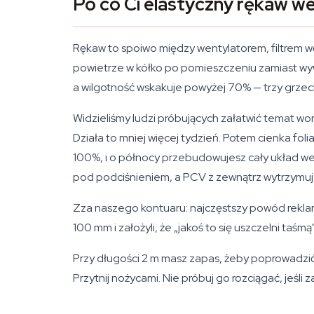
Po co Ci elastyczny rękaw w
Rękaw to spoiwo między wentylatorem, filtrem w
powietrze w kółko po pomieszczeniu zamiast wyw
a wilgotność wskakuje powyżej 70% — trzy grzech
Widzieliśmy ludzi próbujących załatwić temat w
Działa to mniej więcej tydzień. Potem cienka fol
100%, i o północy przebudowujesz cały układ we
pod podciśnieniem, a PCV z zewnątrz wytrzymuj
Zza naszego kontuaru: najczęstszy powód reklam
100 mm i założyli, że „jakoś to się uszczelni taśm
Przy długości 2 m masz zapas, żeby poprowadzić
Przytnij nożycami. Nie próbuj go rozciągać, jeśli 