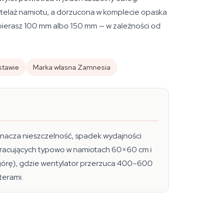
 stelaż namiotu, a dorzucona w komplecie opaska
bierasz 100 mm albo 150 mm — w zależności od
stawie
Marka własna Zamnesia
znacza nieszczelność, spadek wydajności
pracujących typowo w namiotach 60×60 cm i
órę), gdzie wentylator przerzuca 400–600
terami.