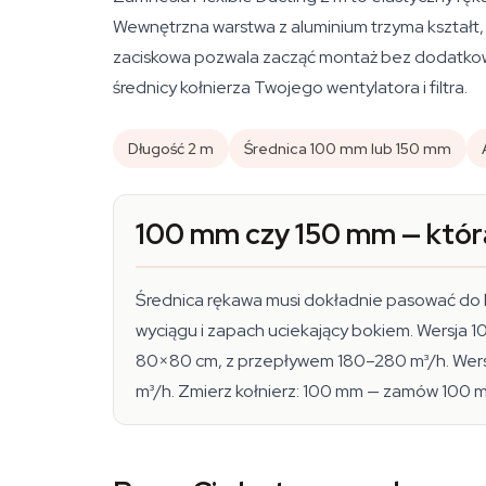
Wewnętrzna warstwa z aluminium trzyma kształt,
zaciskowa pozwala zacząć montaż bez dodatkowe
średnicy kołnierza Twojego wentylatora i filtra.
Długość 2 m
Średnica 100 mm lub 150 mm
100 mm czy 150 mm — którą
Średnica rękawa musi dokładnie pasować do k
wyciągu i zapach uciekający bokiem. Wersja
80×80 cm, z przepływem 180–280 m³/h. Wers
m³/h. Zmierz kołnierz: 100 mm — zamów 100 