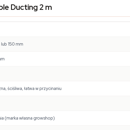
ble Ducting 2 m
 lub 150 mm
ium
na, ściśliwa, łatwa w przycinaniu
a (marka własna growshop)