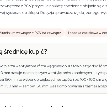
 zewnętrzna z PCV przyjmuje na klatę codzienne obijanie się o
j wycieczki do sklepu. Decyzja sprowadza się do jednego: wy
Aluminium wewnątrz + PCV na zewnątrz
1 opaska zaciskowa w ze
 średnicę kupić?
ołnierza wentylatora i filtra węglowego. Każda niezgodność o
 100 mm pasuje do mniejszych wentylatorów kanałowych — tych 
ja 150 mm to wybór do większych setupów (od 100×100 cm w g
mm. 150 mm — zamów 150 mm. Bez kombinowania z taśmą i adap