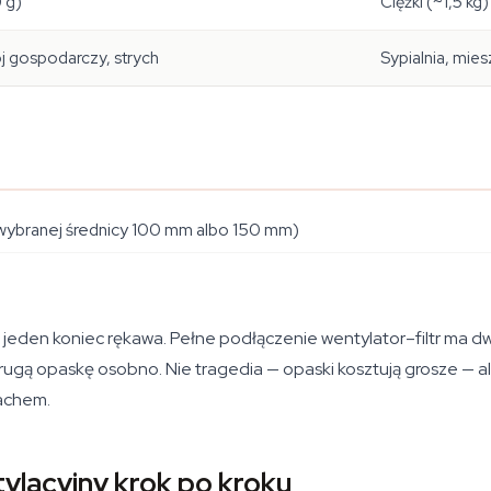
 g)
Ciężki (~1,5 kg)
j gospodarczy, strych
Sypialnia, mie
w wybranej średnicy 100 mm albo 150 mm)
jeden koniec rękawa. Pełne podłączenie wentylator–filtr ma dwa
 drugą opaskę osobno. Nie tragedia — opaski kosztują grosze — 
achem.
lacyjny krok po kroku