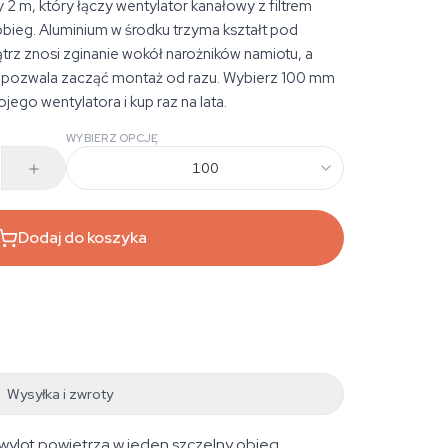
 2 m, który łączy wentylator kanałowy z filtrem
ieg. Aluminium w środku trzyma kształt pod
rz znosi zginanie wokół narożników namiotu, a
 pozwala zacząć montaż od razu. Wybierz 100 mm
ego wentylatora i kup raz na lata.
WYBIERZ OPCJĘ
100
Dodaj do koszyka
Wysyłka i zwroty
 wylot powietrza w jeden szczelny obieg.