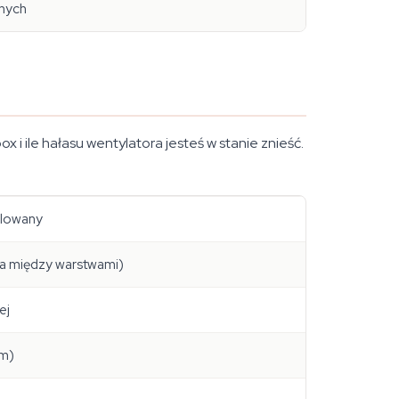
jnych
i ile hałasu wentylatora jesteś w stanie znieść.
olowany
a między warstwami)
ej
cm)