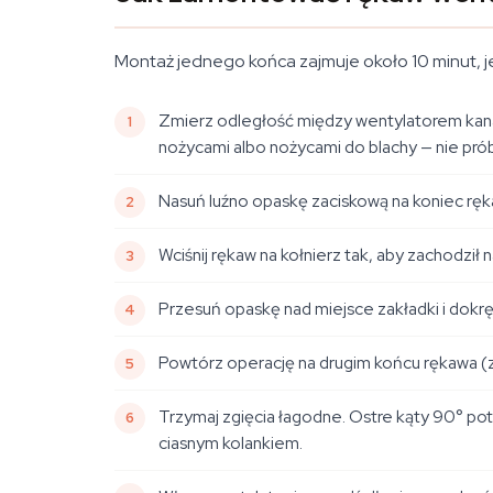
Montaż jednego końca zajmuje około 10 minut, jeś
Zmierz odległość między wentylatorem kana
nożycami albo nożycami do blachy — nie prób
Nasuń luźno opaskę zaciskową na koniec rękaw
Wciśnij rękaw na kołnierz tak, aby zachodził
Przesuń opaskę nad miejsce zakładki i dokr
Powtórz operację na drugim końcu rękawa (
Trzymaj zgięcia łagodne. Ostre kąty 90° po
ciasnym kolankiem.