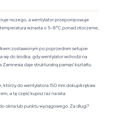
ltruje niczego, a wentylator przepompowuje
u, temperatura wzrasta o 5–8°C ponad otoczenie,
wałkiem zostawionym po poprzednim setupie.
da się do środka, gdy wentylator wchodzi na
a Zamnesia daje strukturalną pamięć kształtu
, którzy do wentylatora 150 mm dokupili rękaw
em, a tę część kupisz raz na lata.
 do okna lub punktu wyciągowego. Za długi?