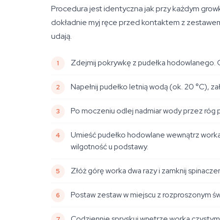
Procedura jest identyczna jak przy każdym growk
dokładnie myj ręce przed kontaktem z zestawem.
udają.
Zdejmij pokrywkę z pudełka hodowlanego. Op
Napełnij pudełko letnią wodą (ok. 20 °C), z
Po moczeniu odlej nadmiar wody przez róg p
Umieść pudełko hodowlane wewnątrz worka 
wilgotność u podstawy.
Złóż górę worka dwa razy i zamknij spinacz
Postaw zestaw w miejscu z rozproszonym świ
Codziennie spryskuj wnętrze worka czystym 