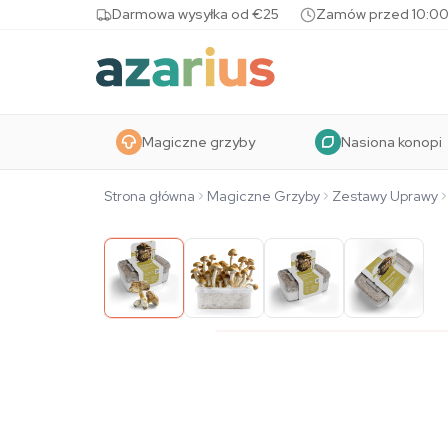
Skip to content
Darmowa wysyłka od €25
Zamów przed 10:00
Magiczne grzyby
Nasiona konopi
Strona główna
Magiczne Grzyby
Zestawy Uprawy