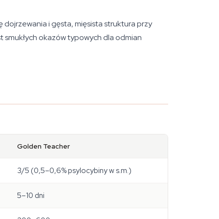
ojrzewania i gęsta, mięsista struktura przy
iast smukłych okazów typowych dla odmian
Golden Teacher
3/5 (0,5–0,6% psylocybiny w s.m.)
5–10 dni