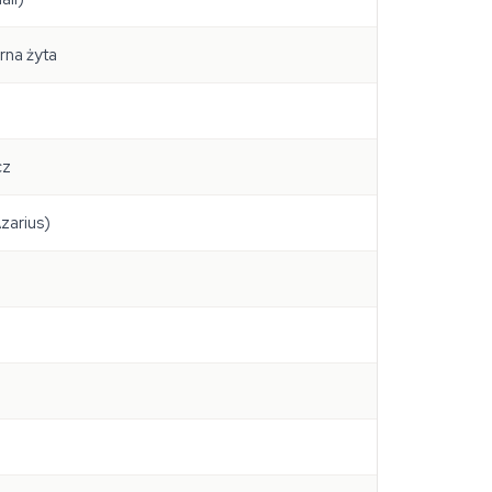
rna żyta
cz
Azarius)