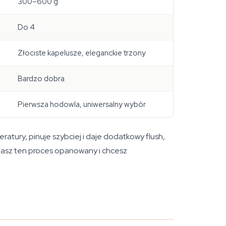
300–600 g
Do 4
Złociste kapelusze, eleganckie trzony
Bardzo dobra
Pierwsza hodowla, uniwersalny wybór
ratury, pinuje szybciej i daje dodatkowy flush,
masz ten proces opanowany i chcesz