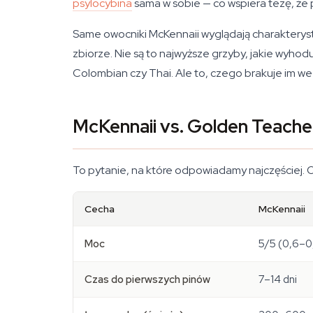
psylocybina
sama w sobie — co wspiera tezę, że 
Same owocniki McKennaii wyglądają charakterysty
zbiorze. Nie są to najwyższe grzyby, jakie wyho
Colombian czy Thai. Ale to, czego brakuje im we 
McKennaii vs. Golden Teache
To pytanie, na które odpowiadamy najczęściej.
Cecha
McKennaii
Moc
5/5 (0,6–0,
Czas do pierwszych pinów
7–14 dni