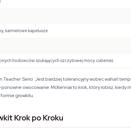
g
ny, karmelowe kapelusze
nych hodowców szukających szczytowej mocy cubensis
en Teacher. Serio. Jest bardziej tolerancyjny wobec wahań tempe
-ponowne owocowanie. McKennaii to krok, który robisz, kiedy 
 formie growkitu.
kit Krok po Kroku