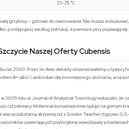
23–25 °C
białą grzybnią — gotowe do owocowania. Nie musisz inokulować, 
, postępujesz według instrukcji, a pierwsze piny pojawiają się 
Szczycie Naszej Oferty Cubensis
ku lat 2000. Przez te dwie dekady obserwowaliśmy u tysięcy h
 potem B+ albo Cambodian dla mocniejszego doznania, a na końc
 w 2005 roku w Journal of Analytical Toxicology wykazało, że 
ości od odmiany. McKennaii konsekwentnie ląduje na górnym kr
e więcej substancji aktywnej niż z Golden Teacher (typowo 0,
owocników zawierających psylocybinę wywoływały w badaniach pr