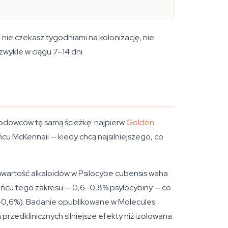
nie czekasz tygodniami na kolonizację, nie
zwykle w ciągu 7–14 dni.
odowców tę samą ścieżkę: najpierw
Golden
u McKennaii — kiedy chcą najsilniejszego, co
zawartość alkaloidów w Psilocybe cubensis waha
ańcu tego zakresu — 0,6–0,8% psylocybiny — co
5–0,6%). Badanie opublikowane w Molecules
zedklinicznych silniejsze efekty niż izolowana