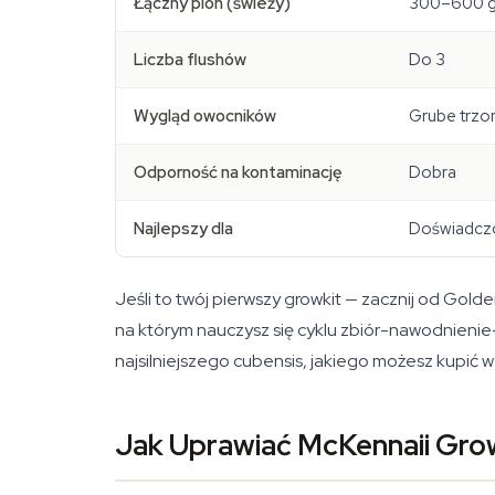
Łączny plon (świeży)
300–600 
Liczba flushów
Do 3
Wygląd owocników
Grube trzo
Odporność na kontaminację
Dobra
Najlepszy dla
Doświadczo
Jeśli to twój pierwszy growkit — zacznij od Gold
na którym nauczysz się cyklu zbiór-nawodnienie
najsilniejszego cubensis, jakiego możesz kupić w
Jak Uprawiać McKennaii Grow