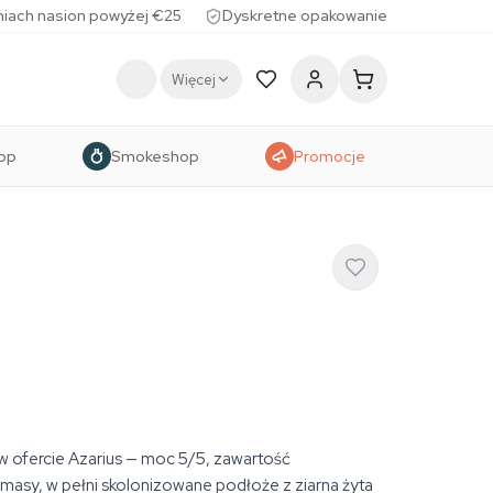
iach nasion powyżej €25
Dyskretne opakowanie
Więcej
op
Smokeshop
Promocje
s w ofercie Azarius — moc 5/5, zawartość
masy, w pełni skolonizowane podłoże z ziarna żyta