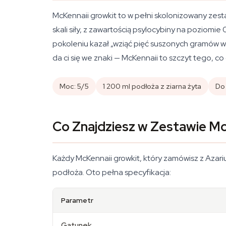
McKennaii growkit to w pełni skolonizowany zes
skali siły, z zawartością psylocybiny na pozio
pokoleniu kazał „wziąć pięć suszonych gramów w
da ci się we znaki — McKennaii to szczyt tego, c
Moc: 5/5
1 200 ml podłoża z ziarna żyta
Do 
Co Znajdziesz w Zestawie Mc
Każdy McKennaii growkit, który zamówisz z Azariu
podłoża. Oto pełna specyfikacja:
Parametr
Gatunek