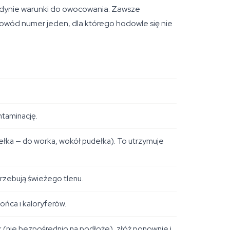
 jedynie warunki do owocowania. Zawsze
owód numer jeden, dla którego hodowle się nie
ntaminację.
ka — do worka, wokół pudełka). To utrzymuje
rzebują świeżego tlenu.
ońca i kaloryferów.
 (nie bezpośrednio na podłoże), złóż ponownie i