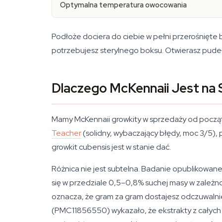
Optymalna temperatura owocowania
Podłoże dociera do ciebie w pełni przerośnięte 
potrzebujesz sterylnego boksu. Otwierasz pudełko
Dlaczego McKennaii Jest na 
Mamy McKennaii growkity w sprzedaży od począt
Teacher
(solidny, wybaczający błędy, moc 3/5),
growkit cubensis jest w stanie dać.
Różnica nie jest subtelna. Badanie opublikowane
się w przedziale 0,5–0,8% suchej masy w zależn
oznacza, że gram za gram dostajesz odczuwalni
(PMC11856550) wykazało, że ekstrakty z całych 