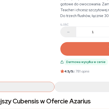
gotowe do owocowania. Zamów
Teacher i chcesz szczytowej
Do trzech flushów, łącznie 
ILOŚĆ
Darmowa wysyłka w cenie
4.5
/5
z 781 opinii
ejszy Cubensis w Ofercie Azarius