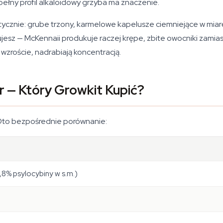
pełny profil alkaloidowy grzyba ma znaczenie.
cznie: grube trzony, karmelowe kapelusze ciemniejące w miarę d
dujesz — McKennaii produkuje raczej krępe, zbite owocniki zam
wzroście, nadrabiają koncentracją.
r — Który Growkit Kupić?
 Oto bezpośrednie porównanie:
8% psylocybiny w s.m.)