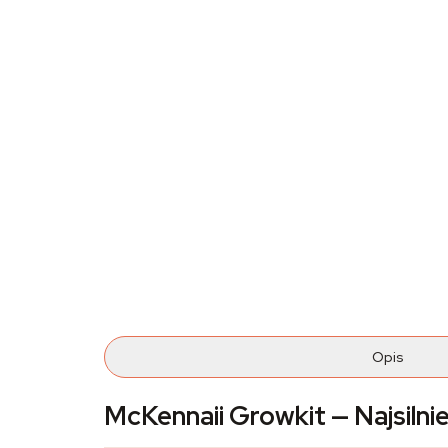
Opis
McKennaii Growkit — Najsilni