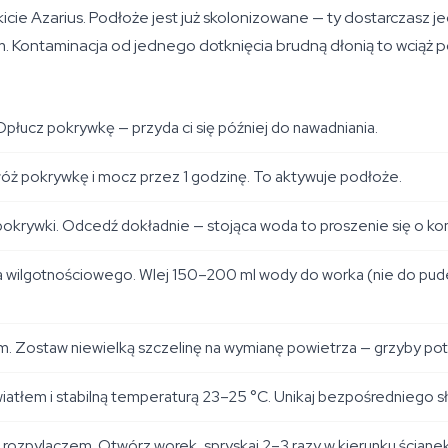
icie Azarius. Podłoże jest już skolonizowane — ty dostarczasz
 Kontaminacja od jednego dotknięcia brudną dłonią to wciąż p
łucz pokrywkę — przyda ci się później do nawadniania.
ałóż pokrywkę i mocz przez 1 godzinę. To aktywuje podłoże.
okrywki. Odcedź dokładnie — stojąca woda to proszenie się o ko
wilgotnościowego. Wlej 150–200 ml wody do worka (nie do pudeł
em. Zostaw niewielką szczelinę na wymianę powietrza — grzyby pot
atłem i stabilną temperaturą 23–25 °C. Unikaj bezpośredniego sł
rozpylaczem. Otwórz worek, spryskaj 2–3 razy w kierunku ścianek