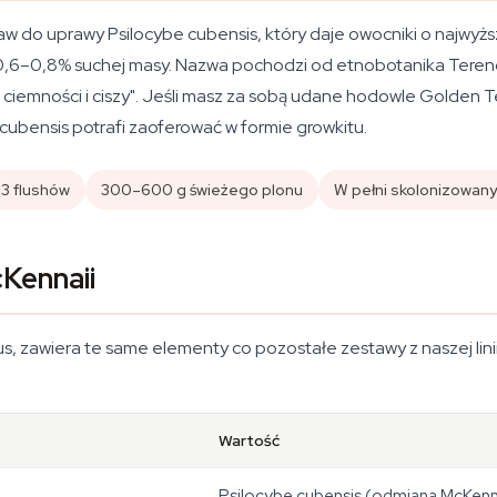
taw do uprawy Psilocybe cubensis, który daje owocniki o najwy
mie 0,6–0,8% suchej masy. Nazwa pochodzi od etnobotanika Tere
 ciemności i ciszy". Jeśli masz za sobą udane hodowle Golden 
o cubensis potrafi zaoferować w formie growkitu.
3 flushów
300–600 g świeżego plonu
W pełni skolonizowany
Kennaii
s, zawiera te same elementy co pozostałe zestawy z naszej linii 
Wartość
Psilocybe cubensis (odmiana McKenn