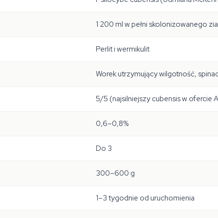
1 200 ml w pełni skolonizowanego zia
Perlit i wermikulit
Worek utrzymujący wilgotność, spina
5/5 (najsilniejszy cubensis w ofercie 
0,6–0,8%
Do 3
300–600 g
1–3 tygodnie od uruchomienia