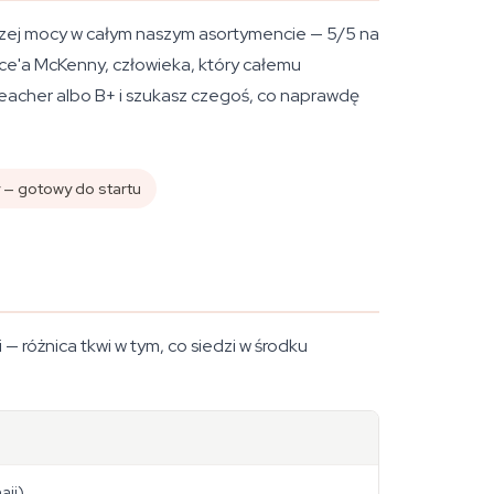
ższej mocy w całym naszym asortymencie — 5/5 na
nce'a McKenny, człowieka, który całemu
Teacher albo B+ i szukasz czegoś, co naprawdę
 — gotowy do startu
— różnica tkwi w tym, co siedzi w środku
aii)