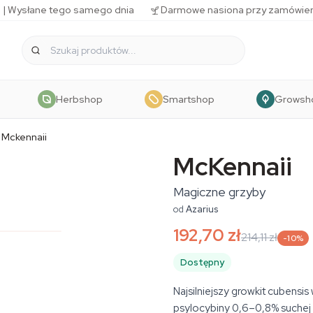
 | Wysłane tego samego dnia
Darmowe nasiona przy zamówien
Herbshop
Smartshop
Growsh
Mckennaii
McKennaii
Magiczne grzyby
od
Azarius
192,70 zł
214,11 zł
-10%
Dostępny
Najsilniejszy growkit cubensi
psylocybiny 0,6–0,8% suchej 