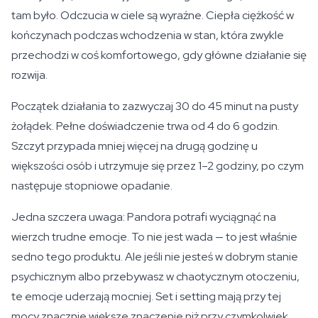
tam było. Odczucia w ciele są wyraźne. Ciepła ciężkość w
kończynach podczas wchodzenia w stan, która zwykle
przechodzi w coś komfortowego, gdy główne działanie się
rozwija.
Początek działania to zazwyczaj 30 do 45 minut na pusty
żołądek. Pełne doświadczenie trwa od 4 do 6 godzin.
Szczyt przypada mniej więcej na drugą godzinę u
większości osób i utrzymuje się przez 1–2 godziny, po czym
następuje stopniowe opadanie.
Jedna szczera uwaga: Pandora potrafi wyciągnąć na
wierzch trudne emocje. To nie jest wada — to jest właśnie
sedno tego produktu. Ale jeśli nie jesteś w dobrym stanie
psychicznym albo przebywasz w chaotycznym otoczeniu,
te emocje uderzają mocniej. Set i setting mają przy tej
mocy znacznie większe znaczenie niż przy czymkolwiek