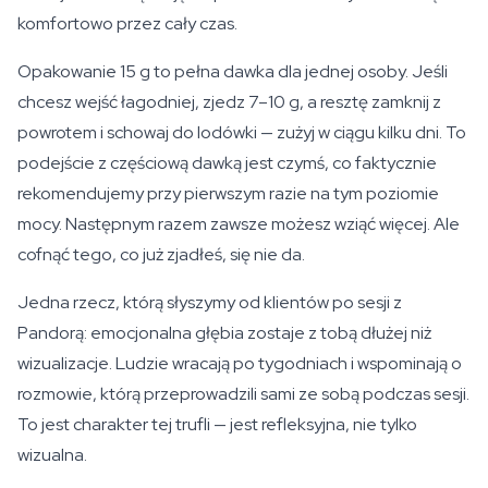
komfortowo przez cały czas.
Opakowanie 15 g to pełna dawka dla jednej osoby. Jeśli
chcesz wejść łagodniej, zjedz 7–10 g, a resztę zamknij z
powrotem i schowaj do lodówki — zużyj w ciągu kilku dni. To
podejście z częściową dawką jest czymś, co faktycznie
rekomendujemy przy pierwszym razie na tym poziomie
mocy. Następnym razem zawsze możesz wziąć więcej. Ale
cofnąć tego, co już zjadłeś, się nie da.
Jedna rzecz, którą słyszymy od klientów po sesji z
Pandorą: emocjonalna głębia zostaje z tobą dłużej niż
wizualizacje. Ludzie wracają po tygodniach i wspominają o
rozmowie, którą przeprowadzili sami ze sobą podczas sesji.
To jest charakter tej trufli — jest refleksyjna, nie tylko
wizualna.