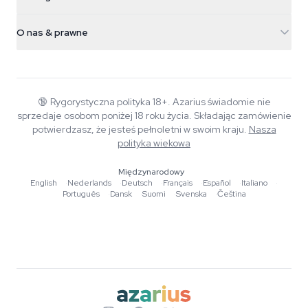
Magiczne grzyby
Informacje o wysyłce
support@azarius.com
Smokeshop
O nas & prawne
+31(0)204897914
Polityka zwrotów
Smartshop
O Azarius
Gwarancja jakości
Herbshop
Wiki
Kontakt
Growshop
Blog
🔞
Rygorystyczna polityka 18+. Azarius świadomie nie
FAQ
sprzedaje osobom poniżej 18 roku życia. Składając zamówienie
Muzyka
Polityka prywatności
potwierdzasz, że jesteś pełnoletni w swoim kraju.
Nasza
Autorzy
polityka wiekowa
Standardy redakcyjne
Międzynarodowy
English
·
Nederlands
·
Deutsch
·
Français
·
Español
·
Italiano
·
Narzędzia i kalkulatory
Português
·
Dansk
·
Suomi
·
Svenska
·
Čeština
Promocje
Mapa strony