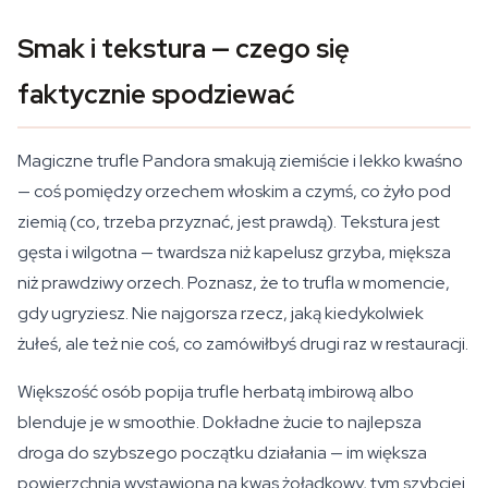
Smak i tekstura — czego się
faktycznie spodziewać
Magiczne trufle Pandora smakują ziemiście i lekko kwaśno
— coś pomiędzy orzechem włoskim a czymś, co żyło pod
ziemią (co, trzeba przyznać, jest prawdą). Tekstura jest
gęsta i wilgotna — twardsza niż kapelusz grzyba, miększa
niż prawdziwy orzech. Poznasz, że to trufla w momencie,
gdy ugryziesz. Nie najgorsza rzecz, jaką kiedykolwiek
żułeś, ale też nie coś, co zamówiłbyś drugi raz w restauracji.
Większość osób popija trufle herbatą imbirową albo
blenduje je w smoothie. Dokładne żucie to najlepsza
droga do szybszego początku działania — im większa
powierzchnia wystawiona na kwas żołądkowy, tym szybciej