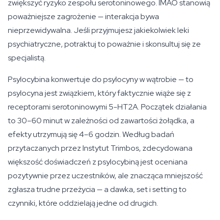
zwiększyć ryzyko zespołu serotoninowego. IMAO stanowią
poważniejsze zagrożenie — interakcja bywa
nieprzewidywalna. Jeśli przyjmujesz jakiekolwiek leki
psychiatryczne, potraktuj to poważnie i skonsultuj się ze
specjalistą.
Psylocybina konwertuje do psylocyny w wątrobie — to
psylocyna jest związkiem, który faktycznie wiąże się z
receptorami serotoninowymi 5-HT2A. Początek działania
to 30–60 minut w zależności od zawartości żołądka, a
efekty utrzymują się 4–6 godzin. Według badań
przytaczanych przez Instytut Trimbos, zdecydowana
większość doświadczeń z psylocybiną jest oceniana
pozytywnie przez uczestników, ale znacząca mniejszość
zgłasza trudne przeżycia — a dawka, set i setting to
czynniki, które oddzielają jedne od drugich.