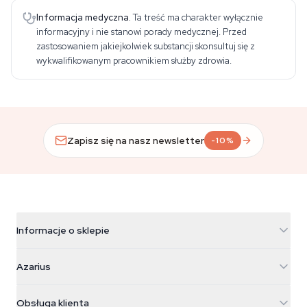
Informacja medyczna.
Ta treść ma charakter wyłącznie
informacyjny i nie stanowi porady medycznej. Przed
zastosowaniem jakiejkolwiek substancji skonsultuj się z
wykwalifikowanym pracownikiem służby zdrowia.
Zapisz się na nasz newsletter
-10%
Informacje o sklepie
Azarius
Azarius
Galvaniweg 11
5482 TN Schijndel
Nasiona konopi
Obsługa klienta
Nederland