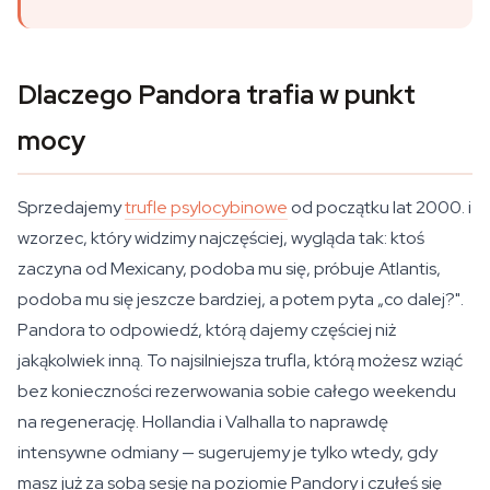
Dlaczego Pandora trafia w punkt
mocy
Sprzedajemy
trufle psylocybinowe
od początku lat 2000. i
wzorzec, który widzimy najczęściej, wygląda tak: ktoś
zaczyna od Mexicany, podoba mu się, próbuje Atlantis,
podoba mu się jeszcze bardziej, a potem pyta „co dalej?".
Pandora to odpowiedź, którą dajemy częściej niż
jakąkolwiek inną. To najsilniejsza trufla, którą możesz wziąć
bez konieczności rezerwowania sobie całego weekendu
na regenerację. Hollandia i Valhalla to naprawdę
intensywne odmiany — sugerujemy je tylko wtedy, gdy
masz już za sobą sesję na poziomie Pandory i czułeś się