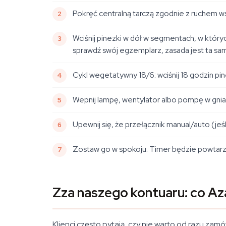
Pokręć centralną tarczą zgodnie z ruchem ws
Wciśnij pinezki
w dół
w segmentach, w który
sprawdź swój egzemplarz, zasada jest ta sam
Cykl wegetatywny 18/6: wciśnij 18 godzin pin
Wepnij lampę, wentylator albo pompę w gnia
Upewnij się, że przełącznik manual/auto (jeśl
Zostaw go w spokoju. Timer będzie powtarz
Zza naszego kontuaru: co Az
Klienci często pytają, czy nie warto od razu za