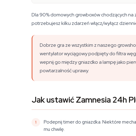
Dla 90% domowych growboxów chodzących na zwyk
potrzebujesz kilku zdarzeń włącz/wyłącz dzienn
Dobrze gra ze wszystkim z naszego growshop
wentylator wyciągowy podpięty do filtra wę
wepnij go między gniazdko a lampę jako pier
powtarzalność uprawy.
Jak ustawić Zamnesia 24h Pl
Podepnij timer do gniazdka. Niektóre mechani
mu chwilę.