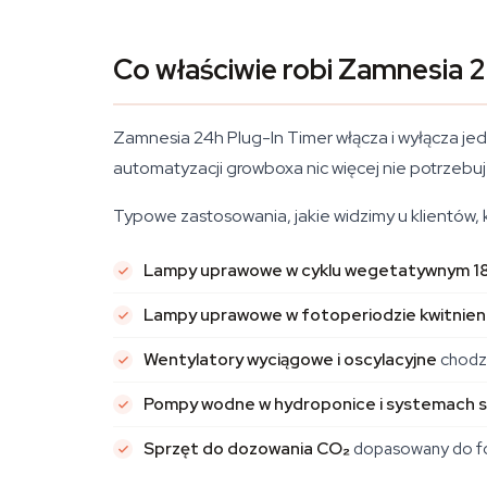
Co właściwie robi Zamnesia 
Zamnesia 24h Plug-In Timer włącza i wyłącza jed
automatyzacji growboxa nic więcej nie potrzebuj
Typowe zastosowania, jakie widzimy u klientów, 
Lampy uprawowe w cyklu wegetatywnym 1
Lampy uprawowe w fotoperiodzie kwitnieni
Wentylatory wyciągowe i oscylacyjne
chodzą
Pompy wodne w hydroponice i systemach 
Sprzęt do dozowania CO₂
dopasowany do fot