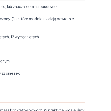
załką lub znacznikiem na obudowie.
czony. (Niektóre modele działają odwrotnie —
ętych, 12 wyciągniętych.
czonym.
isz pinezek.
e masz konkretny powód". W praktyce widzieliśmy