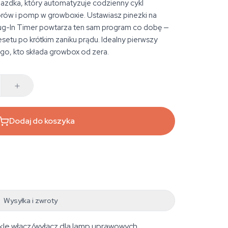
azdka, który automatyzuje codzienny cykl
rów i pomp w growboxie. Ustawiasz pinezki na
lug-In Timer powtarza ten sam program co dobę —
esetu po krótkim zaniku prądu. Idealny pierwszy
go, kto składa growbox od zera.
Dodaj do koszyka
Wysyłka i zwroty
kle włącz/wyłącz dla lamp uprawowych,