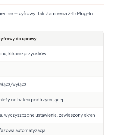
ziennie — cyfrowy. Tak Zamnesia 24h Plug-In
cyfrowy do uprawy
nu, klikanie przycisków
 włącz/wyłącz
ależy od baterii podtrzymującej
ia, wyczyszczone ustawienia, zawieszony ekran
ofazowa automatyzacja