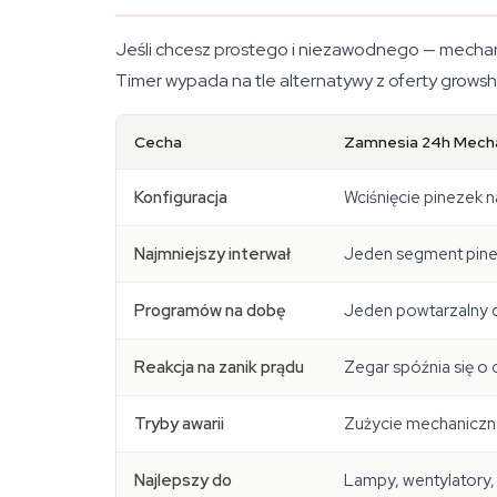
Jeśli chcesz prostego i niezawodnego — mechanic
Timer wypada na tle alternatywy z oferty grows
Cecha
Zamnesia 24h Mech
Konfiguracja
Wciśnięcie pinezek n
Najmniejszy interwał
Jeden segment pinez
Programów na dobę
Jeden powtarzalny c
Reakcja na zanik prądu
Zegar spóźnia się o c
Tryby awarii
Zużycie mechaniczn
Najlepszy do
Lampy, wentylator