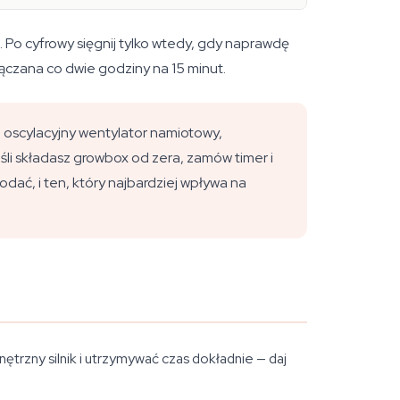
Po cyfrowy sięgnij tylko wtedy, gdy naprawdę
czana co dwie godziny na 15 minut.
ub oscylacyjny wentylator namiotowy,
i składasz growbox od zera, zamów timer i
dać, i ten, który najbardziej wpływa na
ętrzny silnik i utrzymywać czas dokładnie — daj