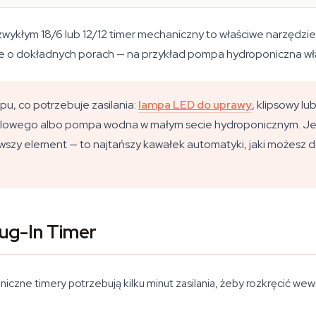
łym 18/6 lub 12/12 timer mechaniczny to właściwe narzędzie. 
ie o dokładnych porach — na przykład pompa hydroponiczna włą
u, co potrzebuje zasilania:
lampa LED do uprawy
, klipsowy l
glowego albo pompa wodna w małym secie hydroponicznym. Jeśl
wszy element — to najtańszy kawałek automatyki, jaki możesz do
ug-In Timer
czne timery potrzebują kilku minut zasilania, żeby rozkręcić wewn