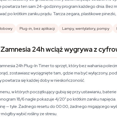
e powtarza ten sam 24-godzinny program każdego dnia. Bez menu,
wać po krótkim zaniku prądu. Tarcza zegara, plastikowe pinezki,
 dobowy
Plug-in, bez aplikacji
Lampy, wentylatory, pompy
 Zamnesia 24h wciąż wygrywa z cyfr
. Zamnesia 24h Plug-In Timer to sprzęt, który bez wahania pole
prąd, zostawiasz wyciągnięte tam, gdzie ma być wyłączony, pod
y powtarza się każdej doby w nieskończoność.
 menu, w których początkujący gubią się przy ustawianiu, bateri
onogram 18/6 nagle pokazuje 4/20" po krótkim zaniku napięcia. W
odzinę — tyle. Żadnego resetu do 00:00, żadnego migającego 
 mógłby wybić rośliny ze stresu.