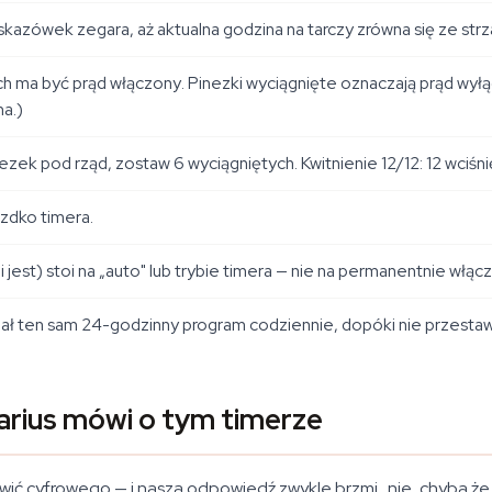
kazówek zegara, aż aktualna godzina na tarczy zrówna się ze str
ch ma być prąd
włączony
. Pinezki
wyciągnięte
oznaczają prąd wyłą
a.)
ezek pod rząd, zostaw 6 wyciągniętych. Kwitnienie 12/12: 12 wciśni
zdko timera.
i jest) stoi na „auto" lub trybie timera — nie na permanentnie włą
ał ten sam 24-godzinny program codziennie, dopóki nie przestaw
arius mówi o tym timerze
mówić cyfrowego — i nasza odpowiedź zwykle brzmi „nie, chyba ż