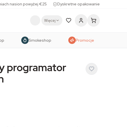
iach nasion powyżej €25
Dyskretne opakowanie
Więcej
op
Smokeshop
Promocje
y programator
h