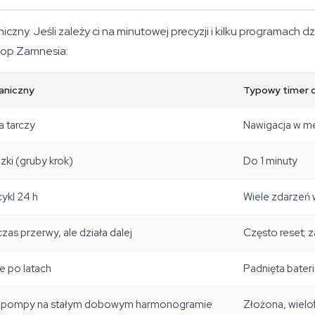
zny. Jeśli zależy ci na minutowej precyzji i kilku programach d
hop Zamnesia:
aniczny
Typowy timer 
a tarczy
Nawigacja w me
ki (gruby krok)
Do 1 minuty
ykl 24 h
Wiele zdarzeń
zas przerwy, ale działa dalej
Często reset; z
e po latach
Padnięta bater
y, pompy na stałym dobowym harmonogramie
Złożona, wiel