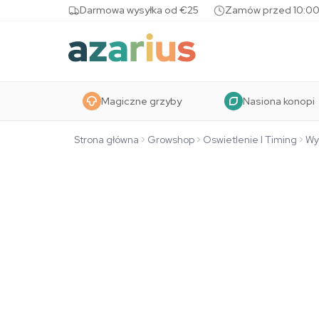
Skip to content
Darmowa wysyłka od €25
Zamów przed 10:00
Magiczne grzyby
Nasiona konopi
Strona główna
Growshop
Oswietlenie I Timing
Wy