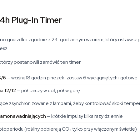
24h Plug-In Timer
no gniazdko zgodnie z 24-godzinnym wzorem, który ustawisz pinez
esz.
którzy postanowili zamówić ten timer:
8/6
— wciśnij 18 godzin pinezek, zostaw 6 wyciągniętych i gotowe
a 12/12
— pół tarczy w dół, pół w górę
ce zsynchronizowane z lampami, żeby kontrolować skoki temperat
samonawadniających
— krótkie impulsy kilka razy dziennie
operiodu (rośliny pobierają CO₂ tylko przy włączonym świetle)