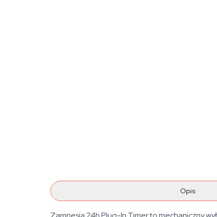
Opis
Zamnesia 24h Plug-In Timer to mechaniczny wył