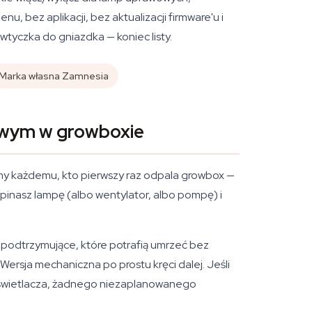
 bez aplikacji, bez aktualizacji firmware'u i
 wtyczka do gniazdka — koniec listy.
Marka własna Zamnesia
owym w growboxie
cimy każdemu, kto pierwszy raz odpala growbox —
pinasz lampę (albo wentylator, albo pompę) i
e podtrzymujące, które potrafią umrzeć bez
ersja mechaniczna po prostu kręci dalej. Jeśli
wyświetlacza, żadnego niezaplanowanego