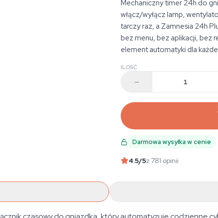
Mechaniczny timer 24h do gni
włącz/wyłącz lamp, wentylato
tarczy raz, a Zamnesia 24h P
bez menu, bez aplikacji, bez r
element automatyki dla każde
ILOŚĆ
Darmowa wysyłka w cenie
4.5
/5
z 781 opinii
ącznik czasowy do gniazdka, który automatyzuje codzienne cy