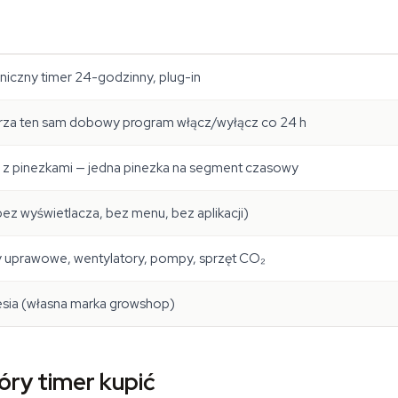
iczny timer 24-godzinny, plug-in
za ten sam dobowy program włącz/wyłącz co 24 h
 z pinezkami — jedna pinezka na segment czasowy
bez wyświetlacza, bez menu, bez aplikacji)
uprawowe, wentylatory, pompy, sprzęt CO₂
sia (własna marka growshop)
óry timer kupić