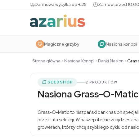
Skip to content
Darmowa wysyłka od €25
Zamów przed 10:00
Magiczne grzyby
Nasiona konopi
Strona główna
Nasiona Konopi
Banki Nasion
Grass
SEEDSHOP
2 PRODUKTÓW
Nasiona Grass-O-Matic
Grass-O-Matic to hiszpański bank nasion specj
przez lata selekcji. W naszej ofercie znajdziesz
growerach, którzy chcą szybkiego cyklu od nasi