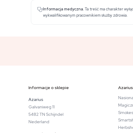
Informacja medyczna.
Ta treść ma charakter wyłąc
wykwalifikowanym pracownikiem służby zdrowia.
Informacje o sklepie
Azarius
Nasiona
Azarius
Magicz
Galvaniweg 11
Smokes
5482 TN Schijndel
Smarts
Nederland
Herbsh