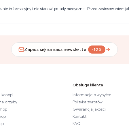
znie informacyjny i nie stanowi porady medycznej. Przed zastosowaniem jakie
Zapisz się na nasz newsletter
-10%
Obsługa klienta
 konopi
Informacje o wysyłce
ne grzyby
Polityka zwrotów
hop
Gwarancja jakości
hop
Kontakt
op
FAQ