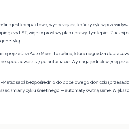
Roślina jest kompaktowa, wybaczająca, kończy cykl w przewidy
ping czy LST, więc im prostszy plan uprawy, tym lepiej. Zaczni
ą genetyką.
spojrzeć na Auto Mass. To roślina, która nagradza dopracowan
h nie spodziewasz się po automacie. Wymaga jednak więcej prze
atic: sadź bezpośrednio do docelowego doniczki (przesadzan
szać zmiany cyklu świetlnego — automaty kwitną same. Większoś