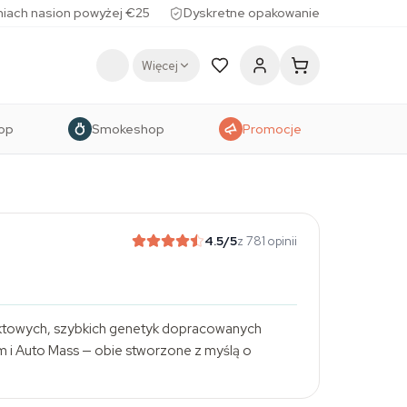
iach nasion powyżej €25
Dyskretne opakowanie
Więcej
op
Smokeshop
Promocje
4.5
/5
z 781 opinii
paktowych, szybkich genetyk dopracowanych
om i Auto Mass — obie stworzone z myślą o