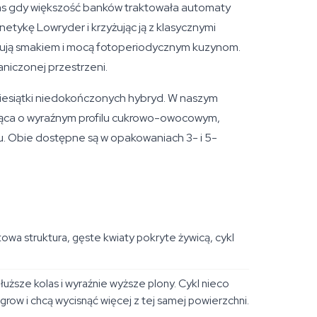
zas gdy większość banków traktowała automaty
etykę Lowryder i krzyżując ją z klasycznymi
wnują smakiem i mocą fotoperiodycznym kuzynom.
niczonej przestrzeni.
ziesiątki niedokończonych hybryd. W naszym
ująca o wyraźnym profilu cukrowo-owocowym,
u. Obie dostępne są w opakowaniach 3- i 5-
a struktura, gęste kwiaty pokryte żywicą, cykl
uższe kolas i wyraźnie wyższe plony. Cykl nieco
row i chcą wycisnąć więcej z tej samej powierzchni.