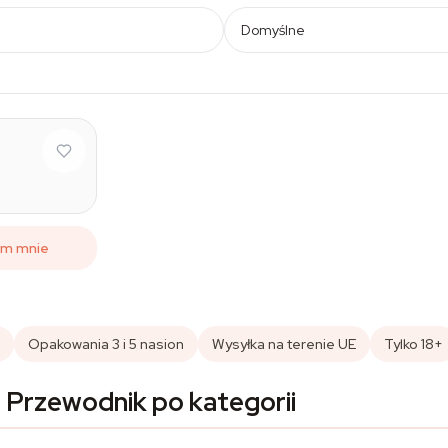
Domyślne
om mnie
Opakowania 3 i 5 nasion
Wysyłka na terenie UE
Tylko 18+
 Przewodnik po kategorii