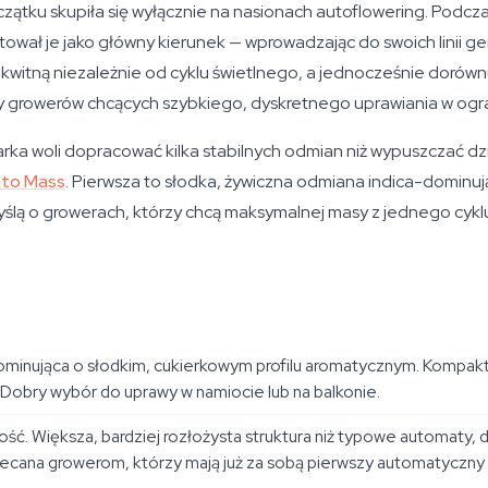
zątku skupiła się wyłącznie na nasionach autoflowering. Podc
wał je jako główny kierunek — wprowadzając do swoich linii gen
e kwitną niezależnie od cyklu świetlnego, a jednocześnie doró
emy growerów chcących szybkiego, dyskretnego uprawiania w ogra
rka woli dopracować kilka stabilnych odmian niż wypuszczać d
to Mass
. Pierwsza to słodka, żywiczna odmiana indica-domin
yślą o growerach, którzy chcą maksymalnej masy z jednego cykl
inująca o słodkim, cukierkowym profilu aromatycznym. Kompaktow
 Dobry wybór do uprawy w namiocie lub na balkonie.
. Większa, bardziej rozłożysta struktura niż typowe automaty, dł
lecana growerom, którzy mają już za sobą pierwszy automatyczny g