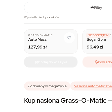
Filtry
Wyświetlanie 2 produktów
GRASS-O-MATIC
GRASS-O-MATIC
NIEDOSTĘPNY
Auto Mass
Sugar Gom
127,99 zł
96,49 zł
Dodaj do koszyka
Powiad
2 odmiany w magazynie
Nasiona automatyczne
Kup nasiona Grass-O-Matic —