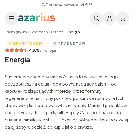
Skip to content
Darmowa wysyłka od €25
Strona główna
Smartshop
Effects
Energia
SMARTSHOP
9 PRODUKTÓW
4.5
/5
z 781 opinii
Energia
Suplementy energetyczne w Azarius to wszystko, czego
potrzebujesz na długą noc albo wymagający dzień — od
kapsułek rozkręcających imprezę, przez formuły
regeneracyjne na trudny poranek, po surowe rośliny dla tych,
którzy wolą komponować własne rytuały. Mamy 11 produktów
energetycznych, od party pills Happy Caps po amazońską
guaranę i himalajskie shilajit. Przejrzyj półkę poniżej albo czytaj
dalej, żeby wiedzieć, co kupić jako pierwsze.