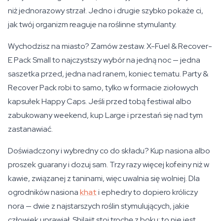
niż jednorazowy strzał. Jedno i drugie szybko pokaże ci,
jak twój organizm reaguje na roślinne stymulanty.
Wychodzisz na miasto? Zamów zestaw. X-Fuel & Recover-
E Pack Small to najczystszy wybór na jedną noc — jedna
saszetka przed, jedna nad ranem, koniec tematu. Party &
Recover Pack robi to samo, tylko w formacie ziołowych
kapsułek Happy Caps. Jeśli przed tobą festiwal albo
zabukowany weekend, kup Large i przestań się nad tym
zastanawiać.
Doświadczony i wybredny co do składu? Kup nasiona albo
proszek guarany i dozuj sam. Trzy razy więcej kofeiny niż w
kawie, związanej z taninami, więc uwalnia się wolniej. Dla
ogrodników nasiona
khat
i ephedry to dopiero króliczy
nora — dwie z najstarszych roślin stymulujących, jakie
człowiek uprawiał. Shilajit stoi trochę z boku: to nie jest