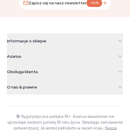
Zapisz się na nasz newsletter
-10%
Informacje o sklepie
Azarius
Azarius
Galvaniweg 11
5482 TN Schijndel
Nasiona konopi
Obsługa klienta
Nederland
Magiczne grzyby
Informacje o wysyłce
support@azarius.com
Smokeshop
O nas & prawne
+31(0)204897914
Polityka zwrotów
Smartshop
O Azarius
Gwarancja jakości
Herbshop
Wiki
Kontakt
Growshop
Blog
🔞
Rygorystyczna polityka 18+. Azarius świadomie nie
FAQ
sprzedaje osobom poniżej 18 roku życia. Składając zamówienie
Autorzy
Polityka prywatności
potwierdzasz, że jesteś pełnoletni w swoim kraju.
Nasza