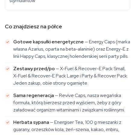
stymulantów
Co znajdziesz na półce
Gotowe kapsułki energetyczne
— Energy Caps (marka
własna Azarius, oparta na beta-alaninie) oraz Energy-E z
linii Happy Caps, klasycznej holenderskiej serii party pills.
Zestawy przed/po
— X-Fuel & Recover-E Pack Small,
X-Fuel & Recover-E Pack Large i Party & Recover Pack.
Jeden zakup, obie strony ogarnięte.
Sama regeneracja
— Revive Caps, nasza wegańska
formuła, którą bierzesz przed wyjściem, żeby z góry
załadować organizm witaminami i związkami roślinnymi.
Herbata sypana
— Energiser Tea, 100 g mieszanki z
guarany, orzeszków kola, żeń-szenia, kakao, imbiru,