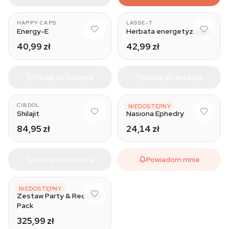
HAPPY CAPS
LASSE-T
Energy-E
Herbata energetyzująca
40,99 zł
42,99 zł
Dodaj do koszyka
Dodaj do koszyka
CIBDOL
AZARIUS
NIEDOSTĘPNY
Shilajit
Nasiona Ephedry
84,95 zł
24,14 zł
Dodaj do koszyka
Powiadom mnie
HAPPY CAPS
NIEDOSTĘPNY
Zestaw Party & Recover
Pack
325,99 zł