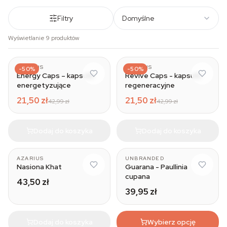
Filtry
Domyślne
Wyświetlanie 9 produktów
AZARIUS
AZARIUS
-50%
-50%
Energy Caps – kapsułki
Revive Caps - kapsułki
energetyzujące
regeneracyjne
21,50 zł
21,50 zł
42,99 zł
42,99 zł
Dodaj do koszyka
Dodaj do koszyka
AZARIUS
UNBRANDED
Nasiona Khat
Guarana - Paullinia
cupana
43,50 zł
39,95 zł
Dodaj do koszyka
Wybierz opcję