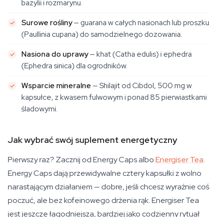
bazylii i rozmarynu.
Surowe rośliny
— guarana w całych nasionach lub proszku
(Paullinia cupana) do samodzielnego dozowania.
Nasiona do uprawy
— khat (Catha edulis) i ephedra
(Ephedra sinica) dla ogrodników.
Wsparcie mineralne
— Shilajit od Cibdol, 500 mg w
kapsułce, z kwasem fulwowym i ponad 85 pierwiastkami
śladowymi.
Jak wybrać swój suplement energetyczny
Pierwszy raz? Zacznij od Energy Caps albo
Energiser Tea
.
Energy Caps dają przewidywalne cztery kapsułki z wolno
narastającym działaniem — dobre, jeśli chcesz wyraźnie coś
poczuć, ale bez kofeinowego drżenia rąk. Energiser Tea
jest jeszcze łagodniejsza, bardziej jako codzienny rytuał