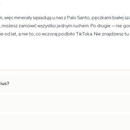
w
ięc minerały sąsiadują u nas z Palo Santo, pęczkami białej szałw
, możesz zamówić wszystko jednym ruchem. Po drugie — nie gon
e od lat, a nie to, co wczoraj podbiło TikToka. Nie znajdziesz t
rius?