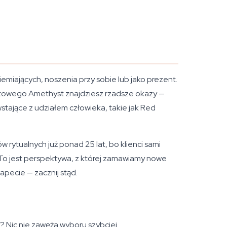
iemiających, noszenia przy sobie lub jako prezent.
letowego Amethyst znajdziesz rzadsze okazy —
stające z udziałem człowieka, takie jak Red
 rytualnych już ponad 25 lat, bo klienci sami
. To jest perspektywa, z której zamawiamy nowe
rapecie — zacznij stąd.
 Nic nie zawęża wyboru szybciej.