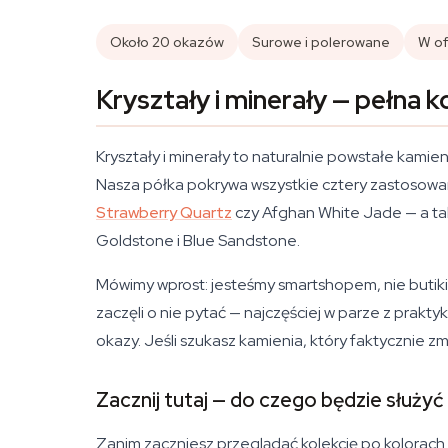
Około 20 okazów
Surowe i polerowane
W of
Kryształy i minerały — pełna k
Kryształy i minerały to naturalnie powstałe kamie
Nasza półka pokrywa wszystkie cztery zastosowan
Strawberry Quartz
czy Afghan White Jade — a takż
Goldstone i Blue Sandstone.
Mówimy wprost: jesteśmy smartshopem, nie butikiem
zaczęli o nie pytać — najczęściej w parze z prak
okazy. Jeśli szukasz kamienia, który faktycznie zmi
Zacznij tutaj — do czego będzie służy
Zanim zaczniesz przeglądać kolekcję po kolorach 