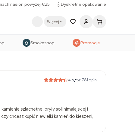
iach nasion powyżej €25
Dyskretne opakowanie
Więcej
op
Smokeshop
Promocje
4.5
/5
z 781 opinii
ienie szlachetne, bryły soli himalajskiej i
zy chcesz kupić niewielki kamień do kieszeni,