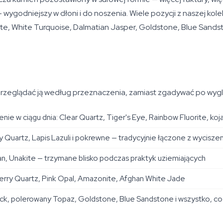
ygodniejszy w dłoni i do noszenia. Wiele pozycji z naszej kolek
te, White Turquoise, Dalmatian Jasper, Goldstone, Blue Sand
 przeglądać ją według przeznaczenia, zamiast zgadywać po wygl
ie w ciągu dnia: Clear Quartz, Tiger's Eye, Rainbow Fluorite, ko
uartz, Lapis Lazuli i pokrewne — tradycyjnie łączone z wyciszen
an, Unakite — trzymane blisko podczas praktyk uziemiających
wberry Quartz, Pink Opal, Amazonite, Afghan White Jade
k, polerowany Topaz, Goldstone, Blue Sandstone i wszystko, co k