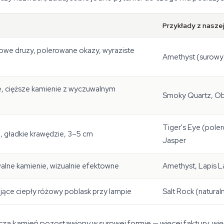
Przykłady z naszej
owe druzy, polerowane okazy, wyraziste
Amethyst (surowy)
, cięższe kamienie z wyczuwalnym
Smoky Quartz, Obs
Tiger's Eye (pole
 gładkie krawędzie, 3–5 cm
Jasper
lne kamienie, wizualnie efektowne
Amethyst, Lapis La
dające ciepły różowy poblask przy lampie
Salt Rock (natura
a kamień pozostawiony w surowej formie — więcej faktury, więc