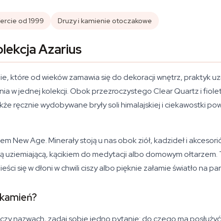
ercie od 1999
Druzy i kamienie otoczakowe
olekcja Azarius
nie, które od wieków zamawia się do dekoracji wnętrz, praktyk uz
ia w jednej kolekcji. Obok przezroczystego Clear Quartz i fio
e ręcznie wydobywane bryły soli himalajskiej i ciekawostki pow
 New Age. Minerały stoją u nas obok ziół, kadzideł i akcesoriów
tyką uziemiającą, kącikiem do medytacji albo domowym ołtarzem
eści się w dłoni w chwili ciszy albo pięknie załamie światło na pa
ć kamień?
czy nazwach, zadaj sobie jedno pytanie: do czego ma posłużyć?