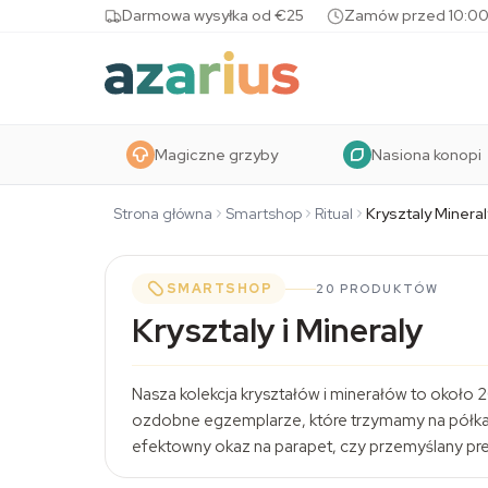
Skip to content
Darmowa wysyłka od €25
Zamów przed 10:00
Magiczne grzyby
Nasiona konopi
Strona główna
Smartshop
Ritual
Krysztaly Mineral
SMARTSHOP
20 PRODUKTÓW
Krysztaly i Mineraly
Nasza kolekcja kryształów i minerałów to około 2
ozdobne egzemplarze, które trzymamy na półkach
efektowny okaz na parapet, czy przemyślany pre