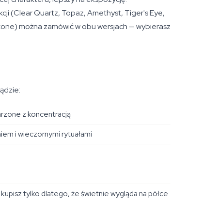
cji (Clear Quartz, Topaz, Amethyst, Tiger's Eye,
stone) można zamówić w obu wersjach — wybierasz
ądzie:
jarzone z koncentracją
iem i wieczornymi rytuałami
upisz tylko dlatego, że świetnie wygląda na półce