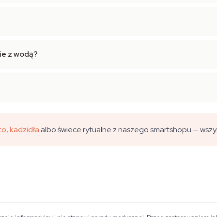
ie z wodą?
to
,
kadzidła
albo świece rytualne z naszego smartshopu — wszy