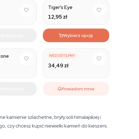
Tiger's Eye
12,95 zł
 do koszyka
Wybierz opcję
Natural
tone
Malachit
NIEDOSTĘPNY
34,49 zł
 do koszyka
Powiadom mnie
kamienie szlachetne, bryły soli himalajskiej i
 czy chcesz kupić niewielki kamień do kieszeni,
.