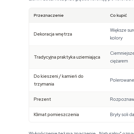
Przeznaczenie
Co kupić
Większe sur
Dekoracja wnętrza
kolory
Ciemniejsze
Tradycyjna praktyka uziemiająca
ciężarem
Do kieszeni / kamień do
Polerowane,
trzymania
Prezent
Rozpoznawa
Klimat pomieszczenia
Bryły soli 
Wykończenie też ma znaczenie. „Naturalny" oznacz