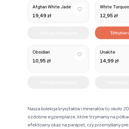
Afghan White Jade
White Turquoi
19,49 zł
12,95 zł
Dodaj do koszyka
Wybier
Natural
Obsidian
Unakite
10,95 zł
14,99 zł
Dodaj do koszyka
Dodaj do
Nasza kolekcja kryształów i minerałów to około 20
ozdobne egzemplarze, które trzymamy na półkach 
efektowny okaz na parapet, czy przemyślany prez