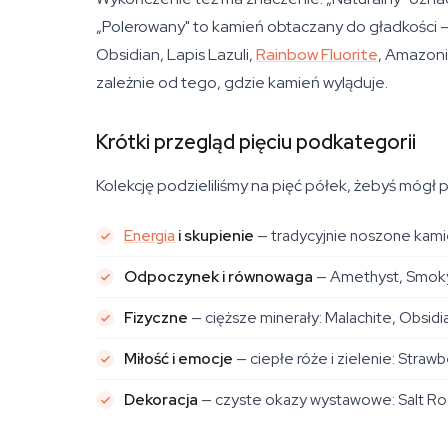
„Polerowany" to kamień obtaczany do gładkości — w
Obsidian, Lapis Lazuli,
Rainbow Fluorite
, Amazoni
zależnie od tego, gdzie kamień wyląduje.
Krótki przegląd pięciu podkategorii
Kolekcję podzieliliśmy na pięć półek, żebyś mógł
Energia
i skupienie
— tradycyjnie noszone kamien
Odpoczynek i równowaga
— Amethyst, Smoky Q
Fizyczne
— cięższe minerały: Malachite, Obsidi
Miłość i emocje
— ciepłe róże i zielenie: Stra
Dekoracja
— czyste okazy wystawowe: Salt Roc