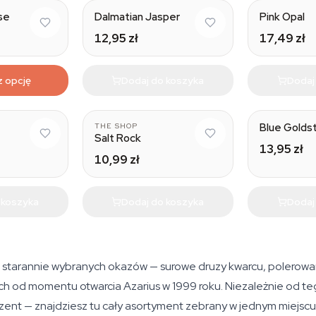
se
Dalmatian Jasper
Pink Opal
12,95 zł
17,49 zł
z opcję
Dodaj do koszyka
Dodaj
Blue Golds
THE SHOP
Salt Rock
13,95 zł
10,99 zł
 koszyka
Dodaj do koszyka
Dodaj
 starannie wybranych okazów — surowe druzy kwarcu, polerowane 
od momentu otwarcia Azarius w 1999 roku. Niezależnie od tego,
ent — znajdziesz tu cały asortyment zebrany w jednym miejscu