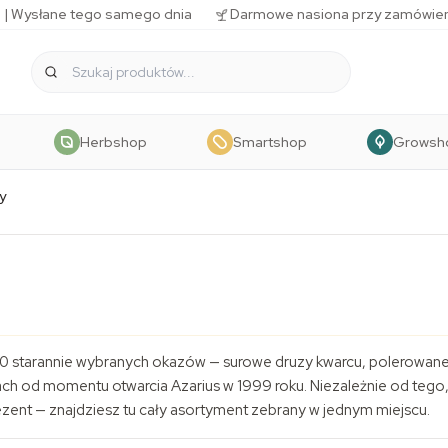
 | Wysłane tego samego dnia
Darmowe nasiona przy zamówien
Herbshop
Smartshop
Growsh
y
0 starannie wybranych okazów — surowe druzy kwarcu, polerowane kam
 od momentu otwarcia Azarius w 1999 roku. Niezależnie od tego, c
zent — znajdziesz tu cały asortyment zebrany w jednym miejscu.