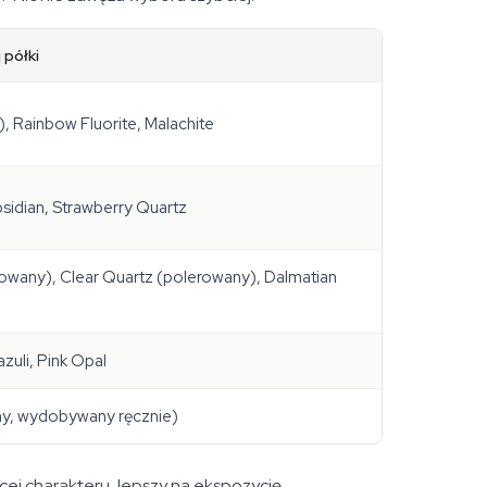
 półki
, Rainbow Fluorite, Malachite
idian, Strawberry Quartz
rowany), Clear Quartz (polerowany), Dalmatian
zuli, Pink Opal
lny, wydobywany ręcznie)
ej charakteru, lepszy na ekspozycję.