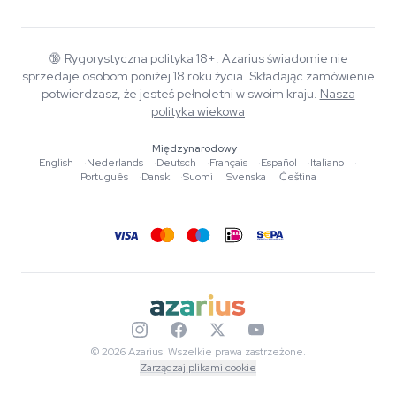
O Azarius
Gwarancja jakości
Herbshop
Wiki
Kontakt
Growshop
Blog
🔞
Rygorystyczna polityka 18+. Azarius świadomie nie
FAQ
sprzedaje osobom poniżej 18 roku życia. Składając zamówienie
Muzyka
Polityka prywatności
potwierdzasz, że jesteś pełnoletni w swoim kraju.
Nasza
Autorzy
polityka wiekowa
Standardy redakcyjne
Międzynarodowy
English
·
Nederlands
·
Deutsch
·
Français
·
Español
·
Italiano
·
Narzędzia i kalkulatory
Português
·
Dansk
·
Suomi
·
Svenska
·
Čeština
Promocje
Mapa strony
© 2026 Azarius. Wszelkie prawa zastrzeżone.
Zarządzaj plikami cookie