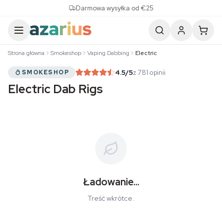
Skip to content
Darmowa wysyłka od €25
Strona główna
Smokeshop
Vaping Dabbing
Electric
4.5
/5
z 781 opinii
SMOKESHOP
Electric Dab Rigs
Ładowanie...
Treść wkrótce.