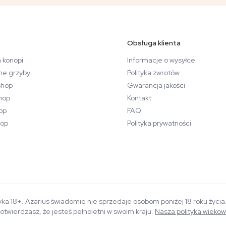
Obsługa klienta
 konopi
Informacje o wysyłce
ne grzyby
Polityka zwrotów
hop
Gwarancja jakości
hop
Kontakt
op
FAQ
op
Polityka prywatności
yka 18+. Azarius świadomie nie sprzedaje osobom poniżej 18 roku życi
otwierdzasz, że jesteś pełnoletni w swoim kraju.
Nasza polityka wieko