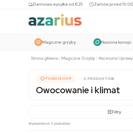
Skip to content
Darmowa wysyłka od €25
Zamów przed 10:00
Magiczne grzyby
Nasiona konopi
Strona główna
Magiczne Grzyby
Akcesoria Uprawy
FUNGISHOP
3 PRODUKTÓW
Owocowanie i klimat
Filtry
Wyświetlanie 3 produktów