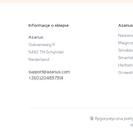
Informacje o sklepie
Azarius
Nasiona
Azarius
Magicz
Galvaniweg 11
Smokes
5482 TN Schijndel
Smarts
Nederland
Herbsh
support@azarius.com
Growsh
+31(0)204897914
🔞
Rygorystyczna polit
p