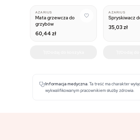
AZARIUS
AZARIUS
Mata grzewcza do
Spryskiwacz d
grzybów
35,03 zł
60,44 zł
Dodaj do koszyka
Dodaj do
Informacja medyczna.
Ta treść ma charakter wyłąc
wykwalifikowanym pracownikiem służby zdrowia.