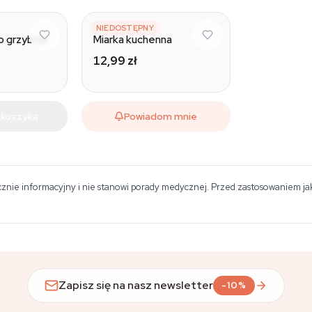
UNBRANDED
NIEDOSTĘPNY
o grzybów
Miarka kuchenna
12,99 zł
 koszyka
Powiadom mnie
znie informacyjny i nie stanowi porady medycznej. Przed zastosowaniem jakie
Zapisz się na nasz newsletter
-10%