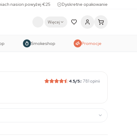
iach nasion powyżej €25
Dyskretne opakowanie
Więcej
op
Smokeshop
Promocje
4.5
/5
z 781 opinii