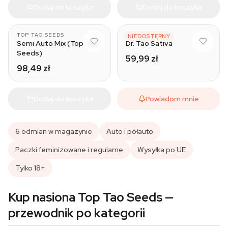
Dodaj do koszyka
Dodaj do koszyka
TOP TAO SEEDS
TOP TAO SEEDS
NIEDOSTĘPNY
Semi Auto Mix (Top Tao
Dr. Tao Sativa
Seeds)
59,99 zł
98,49 zł
Dodaj do koszyka
Powiadom mnie
6 odmian w magazynie
Auto i półauto
Paczki feminizowane i regularne
Wysyłka po UE
Tylko 18+
Kup nasiona Top Tao Seeds —
przewodnik po kategorii