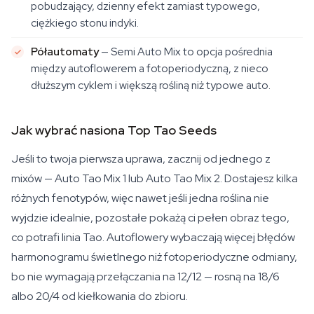
pobudzający, dzienny efekt zamiast typowego,
ciężkiego stonu indyki.
Półautomaty
— Semi Auto Mix to opcja pośrednia
między autoflowerem a fotoperiodyczną, z nieco
dłuższym cyklem i większą rośliną niż typowe auto.
Jak wybrać nasiona Top Tao Seeds
Jeśli to twoja pierwsza uprawa, zacznij od jednego z
mixów — Auto Tao Mix 1 lub Auto Tao Mix 2. Dostajesz kilka
różnych fenotypów, więc nawet jeśli jedna roślina nie
wyjdzie idealnie, pozostałe pokażą ci pełen obraz tego,
co potrafi linia Tao. Autoflowery wybaczają więcej błędów
harmonogramu świetlnego niż fotoperiodyczne odmiany,
bo nie wymagają przełączania na 12/12 — rosną na 18/6
albo 20/4 od kiełkowania do zbioru.