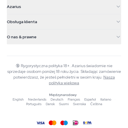
Azarius
Azarius
Galvaniweg 11
5482 TN Schijndel
Nasiona konopi
Obsługa klienta
Nederland
Magiczne grzyby
Informacje o wysyłce
support@azarius.com
Smokeshop
O nas & prawne
+31(0)204897914
Polityka zwrotów
Smartshop
O Azarius
Gwarancja jakości
Herbshop
Wiki
Kontakt
Growshop
Blog
🔞
Rygorystyczna polityka 18+. Azarius świadomie nie
FAQ
sprzedaje osobom poniżej 18 roku życia. Składając zamówienie
Muzyka
Polityka prywatności
potwierdzasz, że jesteś pełnoletni w swoim kraju.
Nasza
Autorzy
polityka wiekowa
Standardy redakcyjne
Międzynarodowy
English
·
Nederlands
·
Deutsch
·
Français
·
Español
·
Italiano
·
Narzędzia i kalkulatory
Português
·
Dansk
·
Suomi
·
Svenska
·
Čeština
Promocje
Mapa strony