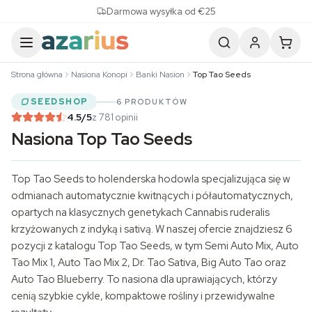
Skip to content
Darmowa wysyłka od €25
Strona główna
Nasiona Konopi
Banki Nasion
Top Tao Seeds
SEEDSHOP
6 PRODUKTÓW
4.5
/5
z 781 opinii
Nasiona Top Tao Seeds
Top Tao Seeds to holenderska hodowla specjalizująca się w
odmianach automatycznie kwitnących i półautomatycznych,
opartych na klasycznych genetykach Cannabis ruderalis
krzyżowanych z indyką i sativą. W naszej ofercie znajdziesz 6
pozycji z katalogu Top Tao Seeds, w tym Semi Auto Mix, Auto
Tao Mix 1, Auto Tao Mix 2, Dr. Tao Sativa, Big Auto Tao oraz
Auto Tao Blueberry. To nasiona dla uprawiających, którzy
cenią szybkie cykle, kompaktowe rośliny i przewidywalne