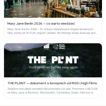
Mary Jane Berlin 2026 — co warto wiedzieć
Mary Jane Berlin 2026 — 10. edycja największych targów konopnych.
Daty, bilety od 20 EUR, dojazd i powód, dla którego ekipa Azariusa tam
jedzie.
THE PLANT — dokument o konopiach od RQS i High Films
Zwiastun the plant cannabis documentary już jest. Premiera 11.06.2026
na Mary Jane w Berlinie. Mechoulam, Cervantes, Sulak i Manzuri w
obsadzie.