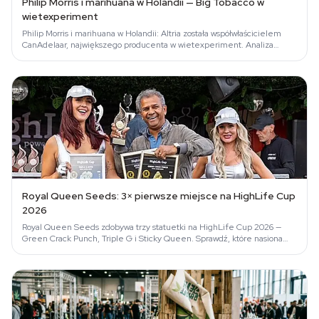
Philip Morris i marihuana w Holandii — Big Tobacco w
wietexperiment
Philip Morris i marihuana w Holandii: Altria została współwłaścicielem
CanAdelaar, największego producenta w wietexperiment. Analiza
Azarius.
Royal Queen Seeds: 3× pierwsze miejsce na HighLife Cup
2026
Royal Queen Seeds zdobywa trzy statuetki na HighLife Cup 2026 —
Green Crack Punch, Triple G i Sticky Queen. Sprawdź, które nasiona
warto kupić.