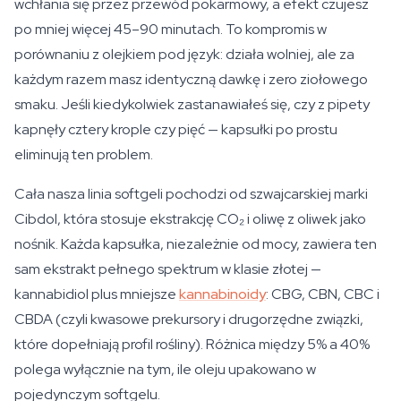
wchłania się przez przewód pokarmowy, a efekt czujesz
po mniej więcej 45–90 minutach. To kompromis w
porównaniu z olejkiem pod język: działa wolniej, ale za
każdym razem masz identyczną dawkę i zero ziołowego
smaku. Jeśli kiedykolwiek zastanawiałeś się, czy z pipety
kapnęły cztery krople czy pięć — kapsułki po prostu
eliminują ten problem.
Cała nasza linia softgeli pochodzi od szwajcarskiej marki
Cibdol, która stosuje ekstrakcję CO₂ i oliwę z oliwek jako
nośnik. Każda kapsułka, niezależnie od mocy, zawiera ten
sam ekstrakt pełnego spektrum w klasie złotej —
kannabidiol plus mniejsze
kannabinoidy
: CBG, CBN, CBC i
CBDA (czyli kwasowe prekursory i drugorzędne związki,
które dopełniają profil rośliny). Różnica między 5% a 40%
polega wyłącznie na tym, ile oleju upakowano w
pojedynczym softgelu.