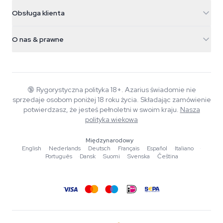
5482 TN Schijndel
Nasiona konopi
Obsługa klienta
Nederland
Magiczne grzyby
Informacje o wysyłce
support@azarius.com
Smokeshop
O nas & prawne
+31(0)204897914
Polityka zwrotów
Smartshop
O Azarius
Gwarancja jakości
Herbshop
Wiki
Kontakt
Growshop
Blog
🔞
Rygorystyczna polityka 18+. Azarius świadomie nie
FAQ
sprzedaje osobom poniżej 18 roku życia. Składając zamówienie
Muzyka
Polityka prywatności
potwierdzasz, że jesteś pełnoletni w swoim kraju.
Nasza
Autorzy
polityka wiekowa
Standardy redakcyjne
Międzynarodowy
English
·
Nederlands
·
Deutsch
·
Français
·
Español
·
Italiano
·
Narzędzia i kalkulatory
Português
·
Dansk
·
Suomi
·
Svenska
·
Čeština
Promocje
Mapa strony