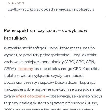
Użytkownicy, którzy dokładnie wiedzą, ile potrzebują
Pełne spektrum czy izolat — co wybrać w
kapsułkach
Wszystkie sześć softgeli Cibdol, które masz u nas do
wyboru, to produkty pełnospektralne — czyli ekstrakt
zachowuje mniejsze kannabinoidy (CBG, CBC, CBN,
CBDA) i
terpeny
roślinne obok samego CBD. Kapsułki z
izolatu zawierają wyłącznie czysty kannabidiol,
pozbawiony reszty związków. Doświadczeni kupujący
najczęściej wybierają pełne spektrum ze względu na tak
zwany
efekt otoczenia
— obserwację, że kannabinoidy i
terpeny działają skuteczniej razem niż osobno (Russo,
2019). Izolat ma sens tylko wtedy, gdy jesteś objęty