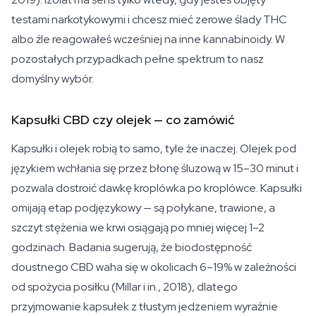
testami narkotykowymi i chcesz mieć zerowe ślady THC
albo źle reagowałeś wcześniej na inne kannabinoidy. W
pozostałych przypadkach pełne spektrum to nasz
domyślny wybór.
Kapsułki CBD czy olejek — co zamówić
Kapsułki i olejek robią to samo, tyle że inaczej. Olejek pod
językiem wchłania się przez błonę śluzową w 15–30 minut i
pozwala dostroić dawkę kroplówka po kroplówce. Kapsułki
omijają etap podjęzykowy — są połykane, trawione, a
szczyt stężenia we krwi osiągają po mniej więcej 1–2
godzinach. Badania sugerują, że biodostępność
doustnego CBD waha się w okolicach 6–19% w zależności
od spożycia posiłku (Millar i in., 2018), dlatego
przyjmowanie kapsułek z tłustym jedzeniem wyraźnie