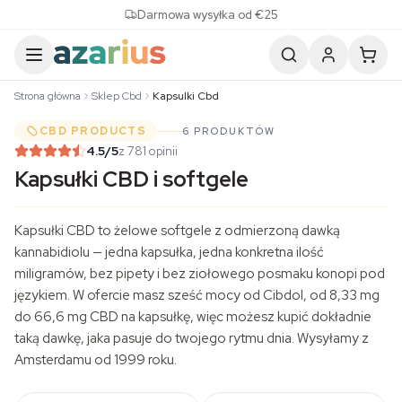
Skip to content
Darmowa wysyłka od €25
Strona główna
Sklep Cbd
Kapsulki Cbd
CBD PRODUCTS
6 PRODUKTÓW
4.5
/5
z 781 opinii
Kapsułki CBD i softgele
Kapsułki CBD to żelowe softgele z odmierzoną dawką
kannabidiolu — jedna kapsułka, jedna konkretna ilość
miligramów, bez pipety i bez ziołowego posmaku konopi pod
językiem. W ofercie masz sześć mocy od Cibdol, od 8,33 mg
do 66,6 mg CBD na kapsułkę, więc możesz kupić dokładnie
taką dawkę, jaka pasuje do twojego rytmu dnia. Wysyłamy z
Amsterdamu od 1999 roku.