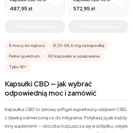
487,95 zł
572,95 zł
Dodaj do koszyka
Dodaj do koszyka
6 mocy do wyboru
8,33–66,6 mg na kapsułkę
Pełne spektrum
60 kapsułek w opakowaniu
Tylko 18+
Kapsułki CBD — jak wybrać
odpowiednią moc i zamówić
Kapsułka CBD to żelowy softgel wypełniony olejkiem CBD,
z dawką odmierzoną co do miligrama. Połykasz ją jak każdy
inny suplement — otoczka rozpuszcza się w żołądku, olejek