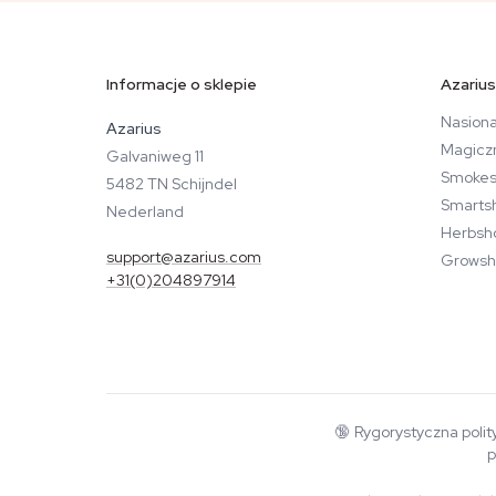
Informacje o sklepie
Azarius
Nasiona
Azarius
Magicz
Galvaniweg 11
Smokes
5482 TN Schijndel
Smarts
Nederland
Herbsh
support@azarius.com
Growsh
+31(0)204897914
🔞
Rygorystyczna polit
p