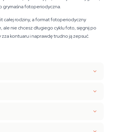
i to grymaśna fotoperiodyczna.
t całej rodziny, a format fotoperiodyczny
e, ale nie chcesz długiego cyklu foto, sięgnij po
y zza kontuaru i naprawdę trudno ją zepsuć.