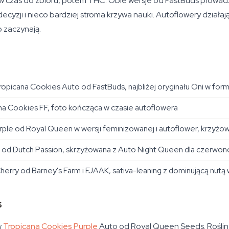
ierw czas do zbioru, potem THC. Obie wersje od FastBuds prow
j decyzji i nieco bardziej stroma krzywa nauki. Autoflowery dzia
o zaczynają.
opicana Cookies Auto od FastBuds, najbliżej oryginału Oni w for
a Cookies FF, foto kończąca w czasie autoflowera
ple od Royal Queen w wersji feminizowanej i autoflower, krzyż
od Dutch Passion, skrzyżowana z Auto Night Queen dla czerwon
erry od Barney's Farm i FJAAK, sativa-leaning z dominującą nutą 
s
w
Tropicana Cookies Purple
Auto od Royal Queen Seeds. Roślina 