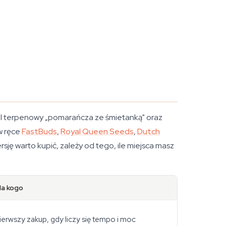
il terpenowy „pomarańcza ze śmietanką" oraz
w ręce
FastBuds
,
Royal Queen Seeds
,
Dutch
sję warto kupić, zależy od tego, ile miejsca masz
la kogo
ierwszy zakup, gdy liczy się tempo i moc