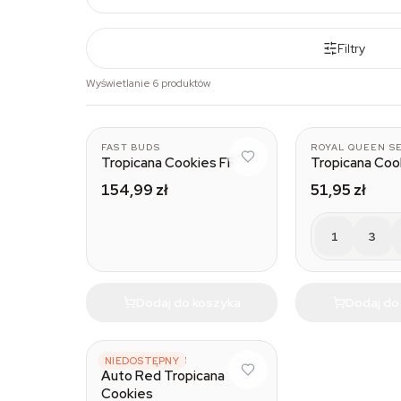
Filtry
Wyświetlanie 6 produktów
FAST BUDS
ROYAL QUEEN S
Tropicana Cookies FF
Tropicana Coo
154,99 zł
51,95 zł
1
3
Dodaj do koszyka
Dodaj do
DUTCH PASSION
NIEDOSTĘPNY
Auto Red Tropicana
Cookies