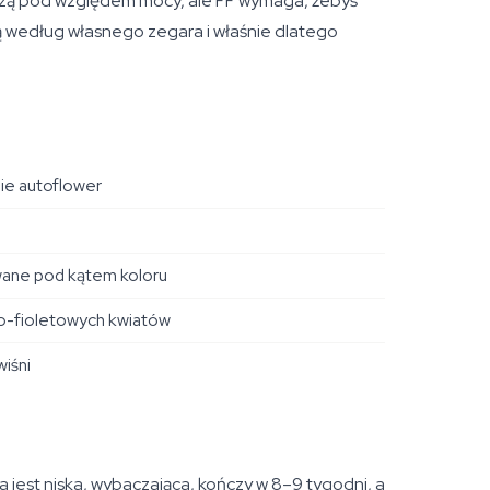
adzą pod względem mocy, ale FF wymaga, żebyś
łają według własnego zegara i właśnie dlatego
mie autoflower
owane pod kątem koloru
o-fioletowych kwiatów
wiśni
jest niska, wybaczająca, kończy w 8–9 tygodni, a