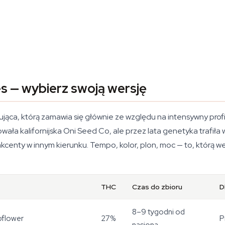
s — wybierz swoją wersję
ąca, którą zamawia się głównie ze względu na intensywny prof
ała kalifornijska Oni Seed Co, ale przez lata genetyka trafiła 
kcenty w innym kierunku. Tempo, kolor, plon, moc — to, którą wer
THC
Czas do zbioru
D
8–9 tygodni od
oflower
27%
P