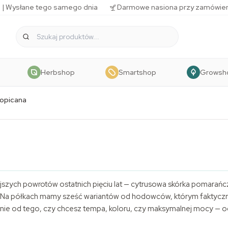
 | Wysłane tego samego dnia
Darmowe nasiona przy zamówien
Herbshop
Smartshop
Growsh
opicana
jszych powrotów ostatnich pięciu lat — cytrusowa skórka pomarańcz
. Na półkach mamy sześć wariantów od hodowców, którym faktyczn
żnie od tego, czy chcesz tempa, koloru, czy maksymalnej mocy — 