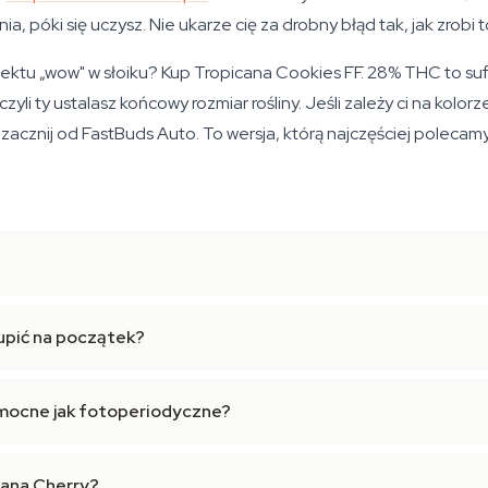
ia, póki się uczysz. Nie ukarze cię za drobny błąd tak, jak zrob
fektu „wow" w słoiku? Kup Tropicana Cookies FF. 28% THC to sufi
yli ty ustalasz końcowy rozmiar rośliny. Jeśli zależy ci na kolorz
 zacznij od FastBuds Auto. To wersja, którą najczęściej polecam
kupić na początek?
 mocne jak fotoperiodyczne?
cana Cherry?