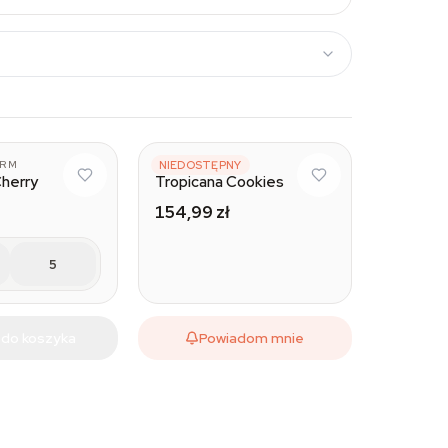
ARM
FAST BUDS
NIEDOSTĘPNY
Cherry
Tropicana Cookies
154,99 zł
5
 do koszyka
Powiadom mnie