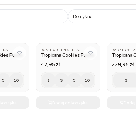
Domyślne
EEDS
ROYAL QUEEN SEEDS
BARNEY'S F
kies Purple
Tropicana Cookies Purple
Tropicana 
42,95 zł
239,95 zł
5
10
1
3
5
10
3
 koszyka
Dodaj do koszyka
Dodaj