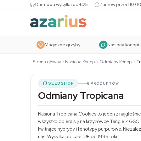
Skip to content
Darmowa wysyłka od €25
Zamów przed 10:00
Magiczne grzyby
Nasiona konopi
Strona główna
Nasiona Konopi
Odmiany Konopi
Tr
SEEDSHOP
6 PRODUKTÓW
Odmiany Tropicana
Nasiona Tropicana Cookies to jeden z najgłośnie
wszystko opiera się na krzyżówce Tangie × GSC
kwitnące hybrydy i fenotypy purpurowe. Niezale
nas. Wysyłka po całej UE od 1999 roku.