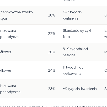
nasiona
operiodyczna szybko
6–7 tygodni
28%
G
nąca
kwitnienia
inizowana
Standardowy cykl
Ł
22%
operiodyczna
foto
w
8–9 tygodni od
oflower
20%
M
nasiona
11 tygodni od
oflower
24%
C
kiełkowania
inizowana
28%
~9 tygodni kwitnienia
S
operiodyczna