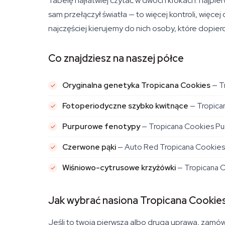
Tabelę najłatwiej czytać w dwóch krokach: najp
sam przełączył światła — to więcej kontroli, więce
najczęściej kierujemy do nich osoby, które dopier
Co znajdziesz na naszej półce
Oryginalna genetyka Tropicana Cookies
— Tr
Fotoperiodyczne szybko kwitnące
— Tropican
Purpurowe fenotypy
— Tropicana Cookies Pur
Czerwone pąki
— Auto Red Tropicana Cookies 
Wiśniowo-cytrusowe krzyżówki
— Tropicana Ch
Jak wybrać nasiona Tropicana Cookie
Jeśli to twoja pierwsza albo druga uprawa, zamó