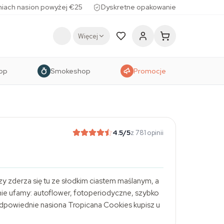
iach nasion powyżej €25
Dyskretne opakowanie
Więcej
op
Smokeshop
Promocje
4.5
/5
z 781 opinii
y zderza się tu ze słodkim ciastem maślanym, a
ie ufamy: autoflower, fotoperiodyczne, szybko
odpowiednie nasiona Tropicana Cookies kupisz u