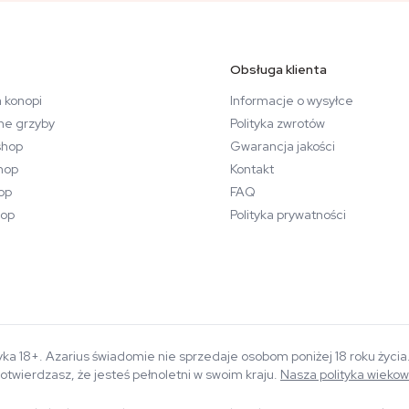
Obsługa klienta
 konopi
Informacje o wysyłce
ne grzyby
Polityka zwrotów
hop
Gwarancja jakości
hop
Kontakt
op
FAQ
op
Polityka prywatności
yka 18+. Azarius świadomie nie sprzedaje osobom poniżej 18 roku życi
otwierdzasz, że jesteś pełnoletni w swoim kraju.
Nasza polityka wieko