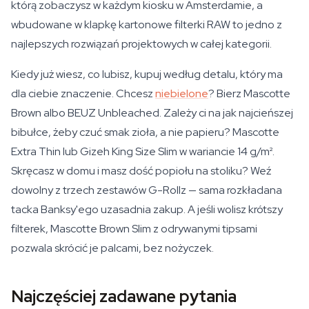
którą zobaczysz w każdym kiosku w Amsterdamie, a
wbudowane w klapkę kartonowe filterki RAW to jedno z
najlepszych rozwiązań projektowych w całej kategorii.
Kiedy już wiesz, co lubisz, kupuj według detalu, który ma
dla ciebie znaczenie. Chcesz
niebielone
? Bierz Mascotte
Brown albo BEUZ Unbleached. Zależy ci na jak najcieńszej
bibułce, żeby czuć smak zioła, a nie papieru? Mascotte
Extra Thin lub Gizeh King Size Slim w wariancie 14 g/m².
Skręcasz w domu i masz dość popiołu na stoliku? Weź
dowolny z trzech zestawów G-Rollz — sama rozkładana
tacka Banksy'ego uzasadnia zakup. A jeśli wolisz krótszy
filterek, Mascotte Brown Slim z odrywanymi tipsami
pozwala skrócić je palcami, bez nożyczek.
Najczęściej zadawane pytania