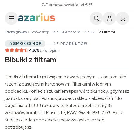
Skip to content
Darmowa wysyłka od €25
Strona główna
Smokeshop
Bibulki Akcesoria
Bibulki
Z Filtrami
SMOKESHOP
15 PRODUKTÓW
4.5
/5
z 781 opinii
Bibułki z filtrami
Bibułki
z filtrami to rozwiązanie dwa w jednym —
king size
slim
razem z pasującymi kartonowymi filterkami w jednym
bookleciku. Koniec z szukaniem tipsa w środku nocy, gdy masz
już rozłożony blat. Azarius prowadzi sklep z akcesoriami do
skręcania od 1999 roku, a w tej kategorii zebraliśmy 15
zestawów kombi od Mascotte, RAW, Gizeh, BEUZ i G-Rollz.
Kupujesz jeden bookleicik i masz wszystko, czego
potrzebujesz.