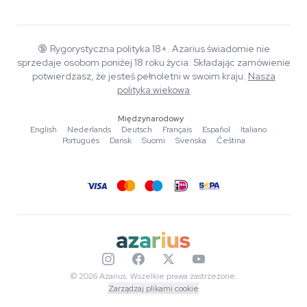
O Azarius
Gwarancja jakości
Herbshop
Wiki
Kontakt
Growshop
Blog
🔞
Rygorystyczna polityka 18+. Azarius świadomie nie
FAQ
sprzedaje osobom poniżej 18 roku życia. Składając zamówienie
Muzyka
Polityka prywatności
potwierdzasz, że jesteś pełnoletni w swoim kraju.
Nasza
Autorzy
polityka wiekowa
Standardy redakcyjne
Międzynarodowy
English
·
Nederlands
·
Deutsch
·
Français
·
Español
·
Italiano
·
Narzędzia i kalkulatory
Português
·
Dansk
·
Suomi
·
Svenska
·
Čeština
Promocje
Mapa strony
© 2026 Azarius. Wszelkie prawa zastrzeżone.
Zarządzaj plikami cookie