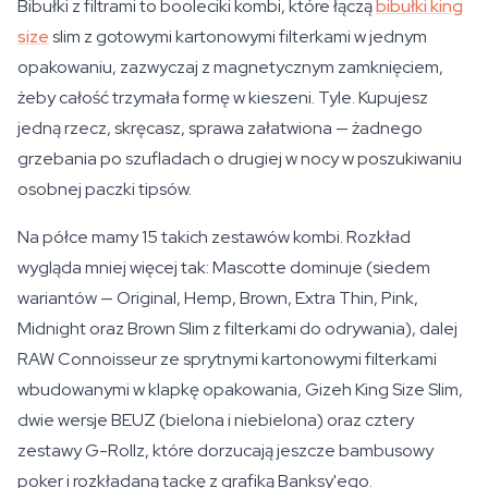
Bibułki z filtrami to booleciki kombi, które łączą
bibułki king
size
slim z gotowymi kartonowymi filterkami w jednym
opakowaniu, zazwyczaj z magnetycznym zamknięciem,
żeby całość trzymała formę w kieszeni. Tyle. Kupujesz
jedną rzecz, skręcasz, sprawa załatwiona — żadnego
grzebania po szufladach o drugiej w nocy w poszukiwaniu
osobnej paczki tipsów.
Na półce mamy 15 takich zestawów kombi. Rozkład
wygląda mniej więcej tak: Mascotte dominuje (siedem
wariantów — Original, Hemp, Brown, Extra Thin, Pink,
Midnight oraz Brown Slim z filterkami do odrywania), dalej
RAW Connoisseur ze sprytnymi kartonowymi filterkami
wbudowanymi w klapkę opakowania, Gizeh King Size Slim,
dwie wersje BEUZ (bielona i niebielona) oraz cztery
zestawy G-Rollz, które dorzucają jeszcze bambusowy
poker i rozkładaną tackę z grafiką Banksy'ego.