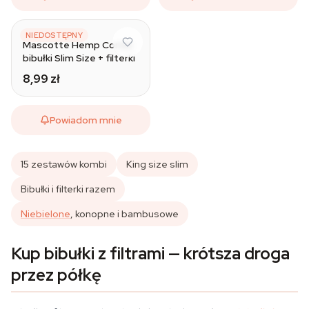
MASCOTTE
NIEDOSTĘPNY
Mascotte Hemp Combi
bibułki Slim Size + filterki
8,99 zł
Powiadom mnie
15 zestawów kombi
King size slim
Bibułki i filterki razem
Niebielone
, konopne i bambusowe
Kup bibułki z filtrami — krótsza droga
przez półkę