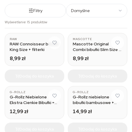
Filtry
Domyślne
Wyświetlanie 15 produktów
RAW
MASCOTTE
RAW Connoisseur bibułki
Mascotte Original
King Size + filterki
Combi bibułki Slim Size +
filterki
8,99 zł
8,99 zł
Dodaj do koszyka
Dodaj do koszyka
G-ROLLZ
G-ROLLZ
G-Rollz Niebielone
G-Rollz niebielone
Ekstra Cienkie Bibułki +
bibułki bambusowe +
Filterki
filterki
12,99 zł
14,99 zł
Dodaj do koszyka
Dodaj do koszyka