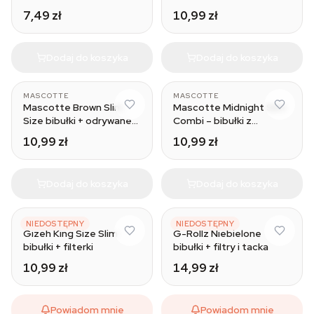
7,49 zł
10,99 zł
Dodaj do koszyka
Dodaj do koszyka
MASCOTTE
MASCOTTE
Mascotte Brown Slim
Mascotte Midnight Slim
Size bibułki + odrywane
Combi – bibułki z
filterki
filterkami
10,99 zł
10,99 zł
Dodaj do koszyka
Dodaj do koszyka
GIZEH
G-ROLLZ
NIEDOSTĘPNY
NIEDOSTĘPNY
Gizeh King Size Slim
G-Rollz Niebielone
bibułki + filterki
bibułki + filtry i tacka
10,99 zł
14,99 zł
Powiadom mnie
Powiadom mnie