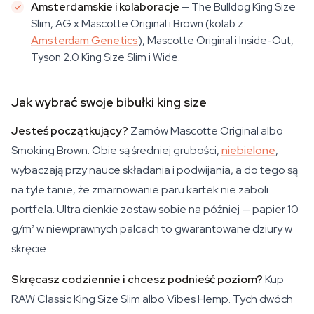
Amsterdamskie i kolaboracje
— The Bulldog King Size
Slim, AG x Mascotte Original i Brown (kolab z
Amsterdam Genetics
), Mascotte Original i Inside-Out,
Tyson 2.0 King Size Slim i Wide.
Jak wybrać swoje bibułki king size
Jesteś początkujący?
Zamów Mascotte Original albo
Smoking Brown. Obie są średniej grubości,
niebielone
,
wybaczają przy nauce składania i podwijania, a do tego są
na tyle tanie, że zmarnowanie paru kartek nie zaboli
portfela. Ultra cienkie zostaw sobie na później — papier 10
g/m² w niewprawnych palcach to gwarantowane dziury w
skręcie.
Skręcasz codziennie i chcesz podnieść poziom?
Kup
RAW Classic King Size Slim albo Vibes Hemp. Tych dwóch