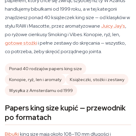
papierem, który chce się zwinąć szybciej niż ty. W Azarius
handlujemy bibułkami od 1999 roku, a w tej kategorii
znajdziesz ponad 40 książeczek king size — od klasyków w
stylu RAW i Mascotte, przez aromatyzowane
Juicy Jay's
,
po ryżowe cienkusy Smoking i Vibes. Konopie, ryż, len,
gotowe stożki
i pełne zestawy do skręcania — wszystko,
co potrzeba, żeby skręcić porządnego jointa.
Ponad 40 rodzajów papers king size
Konopie, ryż, len i aromaty
Książeczki, stożki i zestawy
Wysyłka z Amsterdamu od 1999
Papers king size kupić — przewodnik
po formatach
Bibułki
king size mają około 108–110 mm długości i