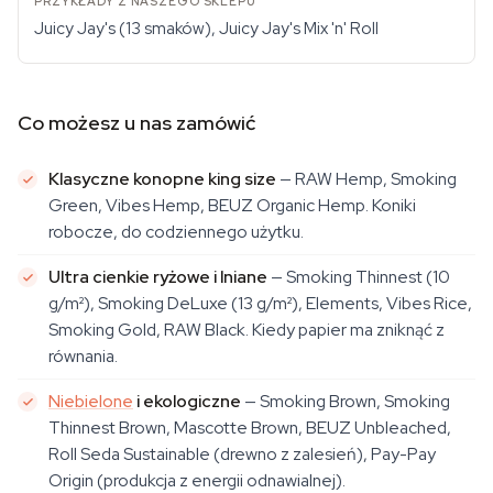
Juicy Jay's (13 smaków), Juicy Jay's Mix 'n' Roll
Co możesz u nas zamówić
Klasyczne konopne king size
— RAW Hemp, Smoking
Green, Vibes Hemp, BEUZ Organic Hemp. Koniki
robocze, do codziennego użytku.
Ultra cienkie ryżowe i lniane
— Smoking Thinnest (10
g/m²), Smoking DeLuxe (13 g/m²), Elements, Vibes Rice,
Smoking Gold, RAW Black. Kiedy papier ma zniknąć z
równania.
Niebielone
i ekologiczne
— Smoking Brown, Smoking
Thinnest Brown, Mascotte Brown, BEUZ Unbleached,
Roll Seda Sustainable (drewno z zalesień), Pay-Pay
Origin (produkcja z energii odnawialnej).