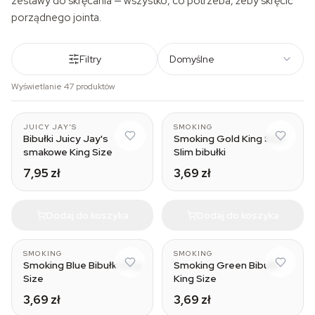
zestawy do skręcania — wszystko, co potrzeba, żeby skręcić
porządnego jointa.
Filtry
Domyślne
Wyświetlanie 47 produktów
Green Apple
JUICY JAY'S
SMOKING
Bibułki Juicy Jay's
Smoking Gold King Size
smakowe King Size
Slim bibułki
7,95 zł
3,69 zł
Dodaj do koszyka
Dodaj do koszyka
SMOKING
SMOKING
Smoking Blue Bibułki King
Smoking Green Bibułki
Size
King Size
3,69 zł
3,69 zł