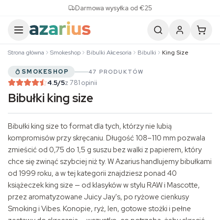
Skip to content
Darmowa wysyłka od €25
Strona główna
Smokeshop
Bibulki Akcesoria
Bibulki
King Size
SMOKESHOP
47 PRODUKTÓW
4.5
/5
z 781 opinii
Bibułki king size
Bibułki king size to format dla tych, którzy nie lubią
kompromisów przy skręcaniu. Długość 108–110 mm pozwala
zmieścić od 0,75 do 1,5 g suszu bez walki z papierem, który
chce się zwinąć szybciej niż ty. W Azarius handlujemy bibułkami
od 1999 roku, a w tej kategorii znajdziesz ponad 40
książeczek king size — od klasyków w stylu RAW i Mascotte,
przez aromatyzowane
Juicy Jay's
, po ryżowe cienkusy
Smoking i Vibes. Konopie, ryż, len,
gotowe stożki
i pełne