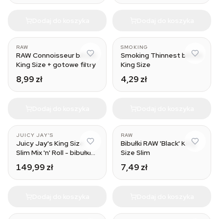
Dodaj do koszyka
Dodaj do koszyka
RAW
SMOKING
RAW Connoisseur bibułki
Smoking Thinnest bibułki
King Size + gotowe filtry
King Size
8,99 zł
4,29 zł
Dodaj do koszyka
Dodaj do koszyka
JUICY JAY'S
RAW
Juicy Jay's King Size
Bibułki RAW 'Black' King
Slim Mix 'n' Roll - bibułki
Size Slim
smakowe
149,99 zł
7,49 zł
Dodaj do koszyka
Dodaj do koszyka