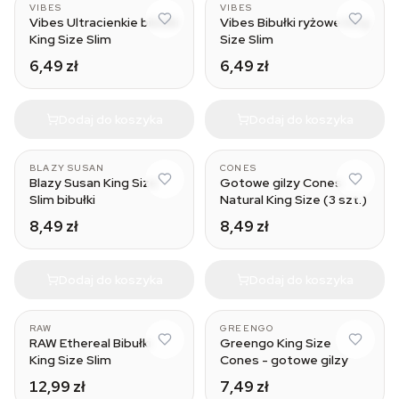
VIBES
VIBES
Vibes Ultracienkie bibułki
Vibes Bibułki ryżowe King
King Size Slim
Size Slim
6,49 zł
6,49 zł
Dodaj do koszyka
Dodaj do koszyka
BLAZY SUSAN
CONES
Blazy Susan King Size
Gotowe gilzy Cones
Slim bibułki
Natural King Size (3 szt.)
8,49 zł
8,49 zł
Dodaj do koszyka
Dodaj do koszyka
RAW
GREENGO
RAW Ethereal Bibułki
Greengo King Size
King Size Slim
Cones - gotowe gilzy
12,99 zł
7,49 zł