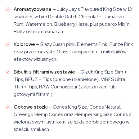
Aromatyzowane
— Juicy Jay's Flavoured King Size w 13
smakach, w tym Double Dutch Chocolate, Jamaican
Rum, Watermelon, Blueberry Haze, plus pudełko Mix 'n'
Roll z ośmioma smakami.
Kolorowe
— Blazy Susan pink, Elements Pink, Purize Pink
oraz przezroczyste Glass Transparent dla miłośników
efektów wizualnych.
Bibułki z filtrami w zestawie
— Gizeh King Size Slim +
Tips, BEUZ + Tips (bielone i niebielone), VIBES Ultra
Thin + Tips, RAW Connoisseur (z kartonikami lub
gotowymi filtrami).
Gotowe stożki
— Cones King Size, Cones Natural,
Greengo Hemp Cones oraz Hemper King Size Cones z
wielorazowymi ustnikami ze szkła borokrzemowego w
sześciu smakach.