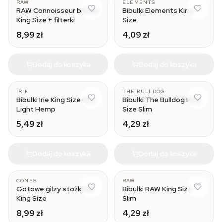
RAW
ELEMENTS
RAW Connoisseur bibułki
Bibułki Elements King
King Size + filterki
Size
8,99 zł
4,09 zł
Dodaj do koszyka
Dodaj do koszyka
IRIE
THE BULLDOG
Bibułki Irie King Size Xtra
Bibułki The Bulldog King
Light Hemp
Size Slim
5,49 zł
4,29 zł
Dodaj do koszyka
Dodaj do koszyka
CONES
RAW
Gotowe gilzy stożkowe
Bibułki RAW King Size
King Size
Slim
8,99 zł
4,29 zł