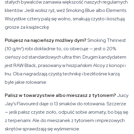
stałych bywalców zamawia większość naszych regularnych
klientów. Jeśli wolisz ryż, weź Smoking Blue albo Elements.
Wszystkie cztery palą się wolno, smakują czysto i kosztują
grosze za książeczkę.
Polujesz na najcieńszy możliwy dym?
Smoking Thinnest
(10 g/m²) robi dokładnie to, co obiecuje — jest o 20%
cieńszy od standardowych ultra thin. Drugim kandydatem
jest RAW Black, prasowany w hiszpańskim Alcoy z konopi i
lnu. Oba nagradzają czystą technikę i bezlitośnie karzą
byle jakie rolowanie.
Palisz w towarzystwie albo mieszasz z tytoniem?
Juicy
Jay's Flavoured daje ci 13 smaków do rotowania. Szczerze
— jeśli palisz czyste zioło, odpuść sobie aromaty, bo biją się
z terpenami. Ale do mieszanek z tytoniem i imprezowych
skrętów sprawdzają się wyśmienicie.