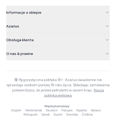
Informacje o sklepie
Azarius
Azarius
Galvaniweg 11
5482 TN Schijndel
Nasiona konopi
Obsługa klienta
Nederland
Magiczne grzyby
Informacje o wysyłce
support@azarius.com
Smokeshop
O nas & prawne
+31(0)204897914
Polityka zwrotów
Smartshop
O Azarius
Gwarancja jakości
Herbshop
Wiki
Kontakt
Growshop
Blog
🔞
Rygorystyczna polityka 18+. Azarius świadomie nie
FAQ
sprzedaje osobom poniżej 18 roku życia. Składając zamówienie
Muzyka
Polityka prywatności
potwierdzasz, że jesteś pełnoletni w swoim kraju.
Nasza
Autorzy
polityka wiekowa
Standardy redakcyjne
Międzynarodowy
English
·
Nederlands
·
Deutsch
·
Français
·
Español
·
Italiano
·
Narzędzia i kalkulatory
Português
·
Dansk
·
Suomi
·
Svenska
·
Čeština