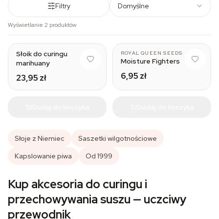
Filtry
Domyślne
Wyświetlanie 2 produktów
Medium
8 g
Słoik do curingu
ROYAL QUEEN SEEDS
Moisture Fighters
marihuany
6,95 zł
23,95 zł
Dodaj do koszyka
Dodaj do koszyka
Słoje z Niemiec
Saszetki wilgotnościowe
Kapslowanie piwa
Od 1999
Kup akcesoria do curingu i
przechowywania suszu — uczciwy
przewodnik