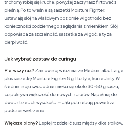
trichomy robią się kruche, powyżej zaczynasz flirtować z
pleśnią. Po to właśnie są saszetki Moisture Fighter:
ustawiają słój na właściwym poziomie wilgotności bez
konieczności codziennego zaglądania z miernikiem. Słój
odpowiada za szczelność, saszetka za wilgoć, a ty za
cierpliwość.
Jak wybrać zestaw do curingu
Pierwszy raz?
Zamów słój w rozmiarze Medium albo Large
plus saszetkę Moisture Fighter 8 g. I to tyle, koniec listy. W
średnim słoju swobodnie mieści się około 30–50 g suszu,
co pokrywa większość domowych zbiorów. Napełniaj do
dwóch trzecich wysokości — pąki potrzebują powietrza
podczas wietrzenia.
Większe plony?
Lepiej rozdzielić susz między kilka słoików,