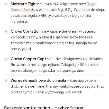
Moisture Fighter
— saszetki wilgotnościowe
Royal
Queen Seeds
w wariantach 8 g i 67 g. Wrzucasz do słoja,
saszetka reguluje RH, ty przestajesz się gapić na
higrometr.
Crown Corks 26 mm
— kapsle Brewferm w czterech
kolorach: czarny, niebieski, srebrny, złoty. Możesz
zamówić małe opakowanie albo setkę, nadają się do
pasteryzacji.
Crown Capper Captain
— dwudźwigniowa kapslownica
Brewferm z mocnego nylonu. Zakapsluje 50 butelek
bez obolałego nadgarstka następnego dnia.
Woreczki muślinowe do chmielu
— dziesięć sztuk z
drobnej, bawełnianej tkaniny, wielokrotnego użytku. Przy
porządnym płukaniu wytrzymują 3–5 warek.
Suszenie kontra curing — szybka ściąga