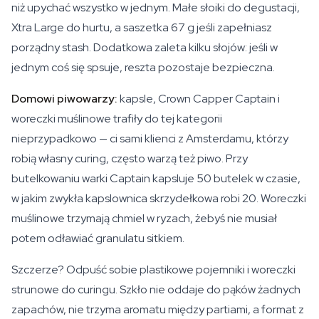
niż upychać wszystko w jednym. Małe słoiki do degustacji,
Xtra Large do hurtu, a saszetka 67 g jeśli zapełniasz
porządny stash. Dodatkowa zaleta kilku słojów: jeśli w
jednym coś się spsuje, reszta pozostaje bezpieczna.
Domowi piwowarzy:
kapsle, Crown Capper Captain i
woreczki muślinowe trafiły do tej kategorii
nieprzypadkowo — ci sami klienci z Amsterdamu, którzy
robią własny curing, często warzą też piwo. Przy
butelkowaniu warki Captain kapsluje 50 butelek w czasie,
w jakim zwykła kapslownica skrzydełkowa robi 20. Woreczki
muślinowe trzymają chmiel w ryzach, żebyś nie musiał
potem odławiać granulatu sitkiem.
Szczerze? Odpuść sobie plastikowe pojemniki i woreczki
strunowe do curingu. Szkło nie oddaje do pąków żadnych
zapachów, nie trzyma aromatu między partiami, a format z