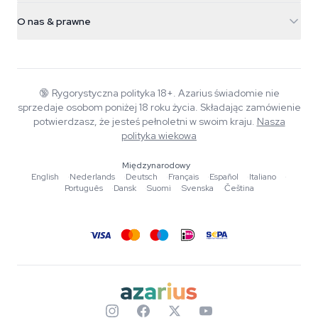
Informacje o wysyłce
support@azarius.com
Smokeshop
O nas & prawne
+31(0)204897914
Polityka zwrotów
Smartshop
O Azarius
Gwarancja jakości
Herbshop
Wiki
Kontakt
Growshop
Blog
🔞
Rygorystyczna polityka 18+. Azarius świadomie nie
FAQ
sprzedaje osobom poniżej 18 roku życia. Składając zamówienie
Muzyka
Polityka prywatności
potwierdzasz, że jesteś pełnoletni w swoim kraju.
Nasza
Autorzy
polityka wiekowa
Standardy redakcyjne
Międzynarodowy
English
·
Nederlands
·
Deutsch
·
Français
·
Español
·
Italiano
·
Narzędzia i kalkulatory
Português
·
Dansk
·
Suomi
·
Svenska
·
Čeština
Promocje
Mapa strony