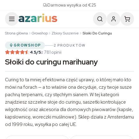
Skip to content
Darmowa wysyłka od €25
Strona główna
Growshop
Zbiory Suszenie
Sloiki Do Curingu
GROWSHOP
2 PRODUKTÓW
4.5
/5
z 781 opinii
Słoiki do curingu marihuany
Curing to ta mniej efektowna część uprawy, o której mało kto
mówi na forach — a to właśnie ona decyduje, czy twoje susze
pachną terpenami, czy stęchłym sianem. W tej kategorii
znajdziesz szczelne słoje do curingu, saszetki kontrolujące
wilgotność oraz
akcesoria
dla domowych piwowarów (kapsle,
kapslownicę, woreczki muślinowe). Sklep działa z Amsterdamu
od 1999 roku, wysyłka po całej UE.