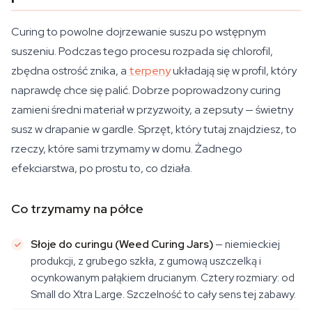
Curing to powolne dojrzewanie suszu po wstępnym
suszeniu. Podczas tego procesu rozpada się chlorofil,
zbędna ostrość znika, a
terpeny
układają się w profil, który
naprawdę chce się palić. Dobrze poprowadzony curing
zamieni średni materiał w przyzwoity, a zepsuty — świetny
susz w drapanie w gardle. Sprzęt, który tutaj znajdziesz, to
rzeczy, które sami trzymamy w domu. Żadnego
efekciarstwa, po prostu to, co działa.
Co trzymamy na półce
Słoje do curingu (Weed Curing Jars)
— niemieckiej
produkcji, z grubego szkła, z gumową uszczelką i
ocynkowanym pałąkiem drucianym. Cztery rozmiary: od
Small do Xtra Large. Szczelność to cały sens tej zabawy.