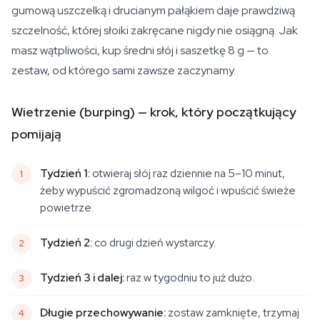
gumową uszczelką i drucianym pałąkiem daje prawdziwą
szczelność, której słoiki zakręcane nigdy nie osiągną. Jak
masz wątpliwości, kup średni słój i saszetkę 8 g — to
zestaw, od którego sami zawsze zaczynamy.
Wietrzenie (burping) — krok, który początkujący
pomijają
Tydzień 1:
otwieraj słój raz dziennie na 5–10 minut,
żeby wypuścić zgromadzoną wilgoć i wpuścić świeże
powietrze.
Tydzień 2:
co drugi dzień wystarczy.
Tydzień 3 i dalej:
raz w tygodniu to już dużo.
Długie przechowywanie:
zostaw zamknięte, trzymaj