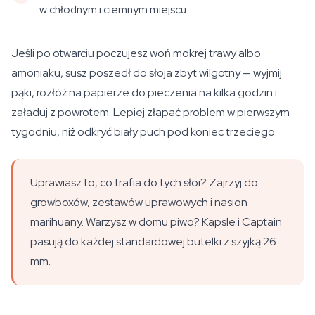
w chłodnym i ciemnym miejscu.
Jeśli po otwarciu poczujesz woń mokrej trawy albo
amoniaku, susz poszedł do słoja zbyt wilgotny — wyjmij
pąki, rozłóż na papierze do pieczenia na kilka godzin i
załaduj z powrotem. Lepiej złapać problem w pierwszym
tygodniu, niż odkryć biały puch pod koniec trzeciego.
Uprawiasz to, co trafia do tych słoi? Zajrzyj do
growboxów, zestawów uprawowych i nasion
marihuany. Warzysz w domu piwo? Kapsle i Captain
pasują do każdej standardowej butelki z szyjką 26
mm.