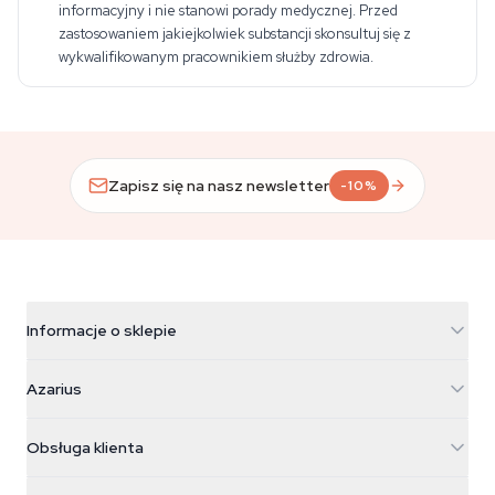
informacyjny i nie stanowi porady medycznej. Przed
zastosowaniem jakiejkolwiek substancji skonsultuj się z
wykwalifikowanym pracownikiem służby zdrowia.
Zapisz się na nasz newsletter
-10%
Informacje o sklepie
Azarius
Azarius
Galvaniweg 11
5482 TN Schijndel
Nasiona konopi
Obsługa klienta
Nederland
Magiczne grzyby
Informacje o wysyłce
support@azarius.com