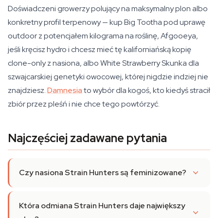
Doświadczeni growerzy polujący na maksymalny plon albo
konkretny profil terpenowy — kup Big Tootha pod uprawę
outdoor z potencjałem kilograma na roślinę, Afgooeya,
jeśli kręcisz hydro i chcesz mieć tę kaliforniańską kopię
clone-only z nasiona, albo White Strawberry Skunka dla
szwajcarskiej genetyki owocowej, której nigdzie indziej nie
znajdziesz.
Damnesia
to wybór dla kogoś, kto kiedyś stracił
zbiór przez pleśń i nie chce tego powtórzyć.
Najczęściej zadawane pytania
Czy nasiona Strain Hunters są feminizowane?
Która odmiana Strain Hunters daje największy