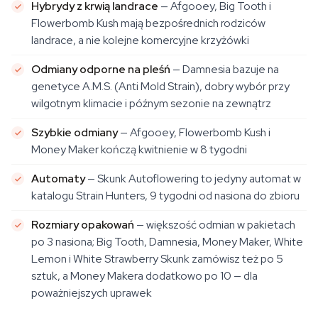
Hybrydy z krwią landrace
— Afgooey, Big Tooth i
Flowerbomb Kush mają bezpośrednich rodziców
landrace, a nie kolejne komercyjne krzyżówki
Odmiany odporne na pleśń
— Damnesia bazuje na
genetyce A.M.S. (Anti Mold Strain), dobry wybór przy
wilgotnym klimacie i późnym sezonie na zewnątrz
Szybkie odmiany
— Afgooey, Flowerbomb Kush i
Money Maker kończą kwitnienie w 8 tygodni
Automaty
— Skunk Autoflowering to jedyny automat w
katalogu Strain Hunters, 9 tygodni od nasiona do zbioru
Rozmiary opakowań
— większość odmian w pakietach
po 3 nasiona; Big Tooth, Damnesia, Money Maker, White
Lemon i White Strawberry Skunk zamówisz też po 5
sztuk, a Money Makera dodatkowo po 10 — dla
poważniejszych uprawek