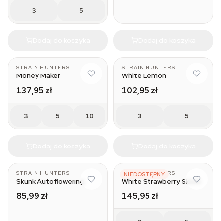
3
5
Dodaj do koszyka
Dodaj do koszyka
STRAIN HUNTERS
STRAIN HUNTERS
Money Maker
White Lemon
137,95 zł
102,95 zł
3
5
10
3
5
Dodaj do koszyka
Dodaj do koszyka
STRAIN HUNTERS
STRAIN HUNTERS
NIEDOSTĘPNY
Skunk Autoflowering
White Strawberry Skunk
85,99 zł
145,95 zł