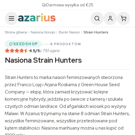
Skip to content
Darmowa wysyłka od €25
Strona główna
Nasiona Konopi
Banki Nasion
Strain Hunters
SEEDSHOP
8 PRODUKTÓW
4.5
/5
z 781 opinii
Nasiona Strain Hunters
Strain Hunters to marka nasion feminizowanych stworzona
przez Franco Loję i Arjana Roskama z Green House Seed
Company — ekipę, która zamiast krzyżować kolejne
komercyjne hybrydy, jeździła po świecie z kamerą i szukała
czystych odmian landrace. Od afgańskich wiosek po wyżyny
Malawi. W Azarius trzymamy na stanie 8 odmian Strain Hunters,
wszystkie feminizowane, wszystkie przetestowane pod
kątem stabilności. Nasiona marihuany można u nas kupić od