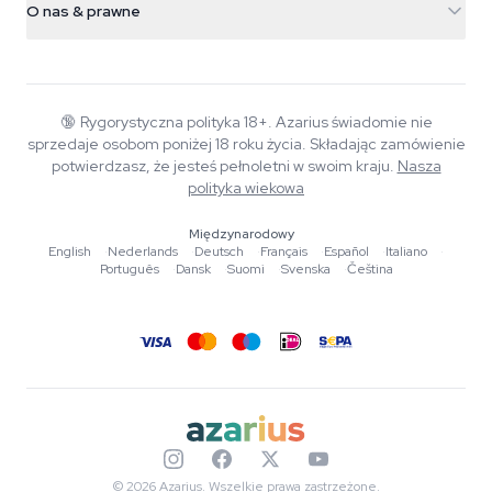
Smokeshop
O nas & prawne
+31(0)204897914
Polityka zwrotów
Smartshop
O Azarius
Gwarancja jakości
Herbshop
Wiki
Kontakt
Growshop
Blog
🔞
Rygorystyczna polityka 18+. Azarius świadomie nie
FAQ
sprzedaje osobom poniżej 18 roku życia. Składając zamówienie
Muzyka
Polityka prywatności
potwierdzasz, że jesteś pełnoletni w swoim kraju.
Nasza
Autorzy
polityka wiekowa
Standardy redakcyjne
Międzynarodowy
English
·
Nederlands
·
Deutsch
·
Français
·
Español
·
Italiano
·
Narzędzia i kalkulatory
Português
·
Dansk
·
Suomi
·
Svenska
·
Čeština
Promocje
Mapa strony
© 2026 Azarius. Wszelkie prawa zastrzeżone.