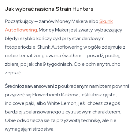
Jak wybrać nasiona Strain Hunters
Początkujący — zamów Money Makera albo
Skunk
Autoflowering
. Money Maker jest zwarty, wybaczający
błędy i szybko kończy cykl przy standardowym
fotoperiodzie. Skunk Autoflowering w ogóle zdejmuje z
ciebie temat żonglowania światłem — posadź, podlej,
zbieraj po jakichś 9 tygodniach. Obie odmiany trudno
zepsuć.
Średniozaawansowani z poukładanym namiotem powinni
przyjrzeć się Flowerbomb Kushowi, jeśli lubisz gęste,
indicowe pąki, albo White Lemon, jeśli chcesz czegoś
bardziej zbalansowanego z cytrusowym charakterem.
Obie odwdzięczą się za przyzwoitą technikę, ale nie
wymagają mistrzostwa.