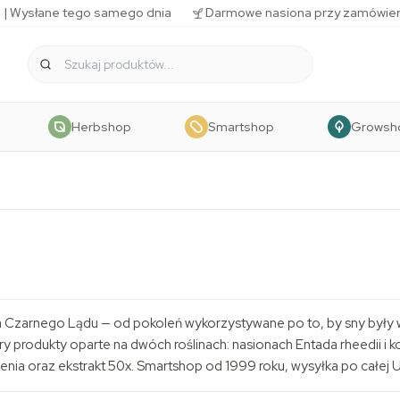
 | Wysłane tego samego dnia
Darmowe nasiona przy zamówien
Herbshop
Smartshop
Growsh
yka Czarnego Lądu — od pokoleń wykorzystywane po to, by sny były 
ery produkty oparte na dwóch roślinach: nasionach
Entada rheedii
i k
nia oraz ekstrakt 50x.
Smartshop
od 1999 roku, wysyłka po całej 