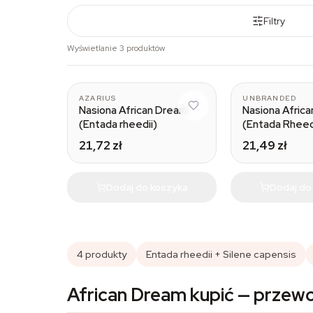
Filtry
Wyświetlanie 3 produktów
AZARIUS
UNBRANDED
Nasiona African Dream
Nasiona Afric
(Entada rheedii)
(Entada Rheed
21,72 zł
21,49 zł
Dodaj do koszyka
Dodaj do
4 produkty
Entada rheedii + Silene capensis
African Dream kupić — przew