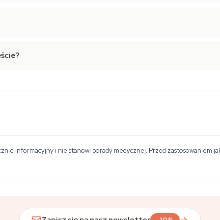
ęście?
znie informacyjny i nie stanowi porady medycznej. Przed zastosowaniem jakie
Zapisz się na nasz newsletter
-10%