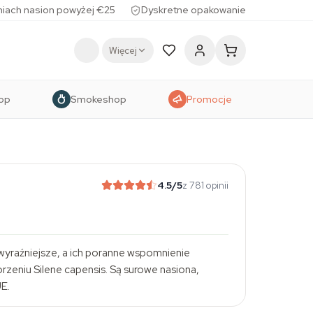
iach nasion powyżej €25
Dyskretne opakowanie
Więcej
op
Smokeshop
Promocje
4.5
/5
z 781 opinii
wyraźniejsze, a ich poranne wspomnienie
orzeniu
Silene capensis
. Są surowe nasiona,
UE.