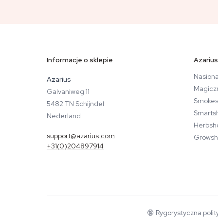
Informacje o sklepie
Azarius
Nasiona
Azarius
Magicz
Galvaniweg 11
Smokes
5482 TN Schijndel
Smarts
Nederland
Herbsh
support@azarius.com
Growsh
+31(0)204897914
🔞
Rygorystyczna polit