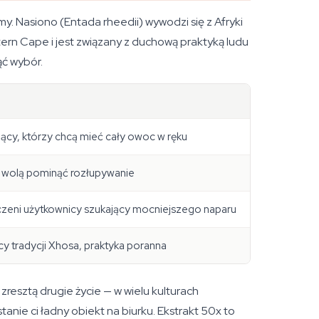
my. Nasiono (
Entada rheedii
) wywodzi się z Afryki
stern Cape i jest związany z duchową praktyką ludu
ąć wybór.
ący, którzy chcą mieć cały owoc w ręku
y wolą pominąć rozłupywanie
zeni użytkownicy szukający mocniejszego naparu
y tradycji Xhosa, praktyka poranna
resztą drugie życie — w wielu kulturach
tanie ci ładny obiekt na biurku. Ekstrakt 50x to