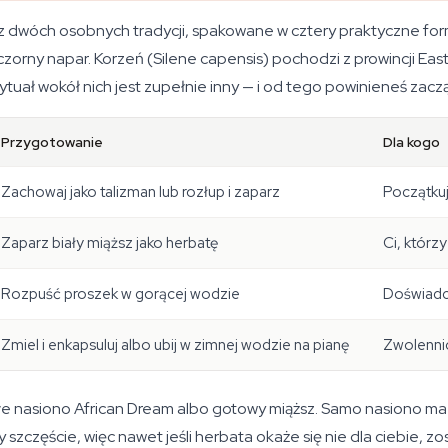
 z dwóch osobnych tradycji, spakowane w cztery praktyczne for
czorny napar. Korzeń (
Silene capensis
) pochodzi z prowincji Ea
tuał wokół nich jest zupełnie inny — i od tego powinieneś zacz
Przygotowanie
Dla kogo
Zachowaj jako talizman lub rozłup i zaparz
Początkuj
Zaparz biały miąższ jako herbatę
Ci, którz
Rozpuść proszek w gorącej wodzie
Doświadc
Zmiel i enkapsuluj albo ubij w zimnej wodzie na pianę
Zwolennic
łe nasiono African Dream albo gotowy miąższ. Samo nasiono ma z
szczęście, więc nawet jeśli herbata okaże się nie dla ciebie, zos