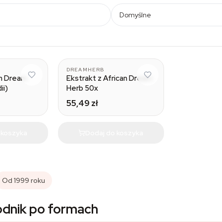
Domyślne
DREAMHERB
an Dream
Ekstrakt z African Dream
ii)
Herb 50x
55,49 zł
 koszyka
Dodaj do koszyka
Od 1999 roku
odnik po formach