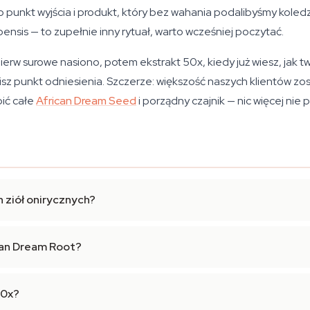
 punkt wyjścia i produkt, który bez wahania podalibyśmy koledze.
nsis — to zupełnie inny rytuał, warto wcześniej poczytać.
erw surowe nasiono, potem ekstrakt 50x, kiedy już wiesz, jak t
isz punkt odniesienia. Szczerze: większość naszych klientów zos
pić całe
African Dream Seed
i porządny czajnik — nic więcej nie 
h ziół onirycznych?
can Dream Root?
50x?