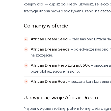
kolejny krok — kupisz go, kiedy już wiesz, że lekk
tradycja Xhosa mówi o spożywaniu rano, na czczo, 
Co mamy w ofercie
African Dream Seed
— całe nasiono
Entada rh
African Dream Seeds
— pojedyncze nasiono, t
na szczęście.
African Dream Herb Extract 50x
— pięćdzies
przerobili już surowe nasiono.
African Dream Root
— suszona kora korzenia
Jak wybrać swoje African Dream
Najpierw wybierz roślinę, potem formę. Jeśli cią