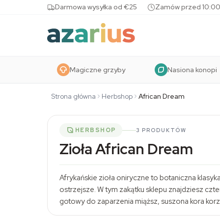
Skip to content
Darmowa wysyłka od €25
Zamów przed 10:00
Magiczne grzyby
Nasiona konopi
Strona główna
Herbshop
African Dream
HERBSHOP
3 PRODUKTÓW
Zioła African Dream
Afrykańskie zioła oniryczne to botaniczna klas
ostrzejsze. W tym zakątku sklepu znajdziesz czt
gotowy do zaparzenia miąższ, suszona kora korze