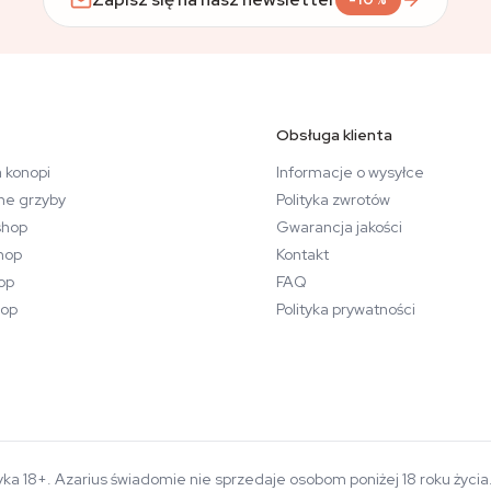
Obsługa klienta
 konopi
Informacje o wysyłce
ne grzyby
Polityka zwrotów
hop
Gwarancja jakości
hop
Kontakt
op
FAQ
op
Polityka prywatności
yka 18+. Azarius świadomie nie sprzedaje osobom poniżej 18 roku życi