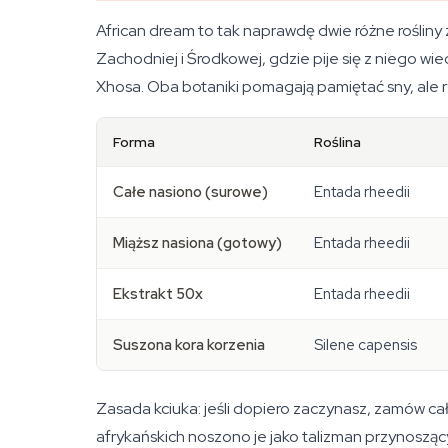
African dream to tak naprawdę dwie różne rośliny
Zachodniej i Środkowej, gdzie pije się z niego wie
Xhosa. Oba botaniki pomagają pamiętać sny, ale ry
Forma
Roślina
Całe nasiono (surowe)
Entada rheedii
Miąższ nasiona (gotowy)
Entada rheedii
Ekstrakt 50x
Entada rheedii
Suszona kora korzenia
Silene capensis
Zasada kciuka: jeśli dopiero zaczynasz, zamów ca
afrykańskich noszono je jako talizman przynoszący 