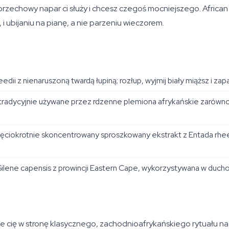
o orzechowy napar ci służy i chcesz czegoś mocniejszego. African
i ubijaniu na pianę, a nie parzeniu wieczorem.
eedii
z nienaruszoną twardą łupiną; rozłup, wyjmij biały miąższ i 
radycyjnie używane przez rdzenne plemiona afrykańskie zarówno 
ięciokrotnie skoncentrowany sproszkowany ekstrakt z
Entada rhee
Silene capensis
z prowincji Eastern Cape, wykorzystywana w ducho
gnie cię w stronę klasycznego, zachodnioafrykańskiego rytuału