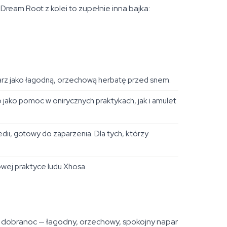
 Dream Root z kolei to zupełnie inna bajka:
zaparz jako łagodną, orzechową herbatę przed snem.
jako pomoc w onirycznych praktykach, jak i amulet
dii
, gotowy do zaparzenia. Dla tych, którzy
wej praktyce ludu Xhosa.
 na dobranoc — łagodny, orzechowy, spokojny napar