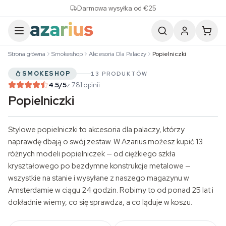
Skip to content
Darmowa wysyłka od €25
Strona główna
Smokeshop
Akcesoria Dla Palaczy
Popielniczki
SMOKESHOP
13 PRODUKTÓW
4.5
/5
z 781 opinii
Popielniczki
Stylowe popielniczki to
akcesoria dla palaczy
, którzy
naprawdę dbają o swój zestaw. W Azarius możesz kupić 13
różnych modeli popielniczek — od ciężkiego szkła
kryształowego po bezdymne konstrukcje metalowe —
wszystkie na stanie i wysyłane z naszego magazynu w
Amsterdamie w ciągu 24 godzin. Robimy to od ponad 25 lat i
dokładnie wiemy, co się sprawdza, a co ląduje w koszu.