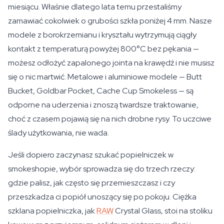
miesiącu. Właśnie dlatego lata temu przestaliśmy
zamawiać cokolwiek o grubości szkła poniżej 4 mm. Nasze
modele z borokrzemianu i kryształu wytrzymują ciągły
kontakt z temperaturą powyżej 800°C bez pękania —
możesz odłożyć zapalonego jointa na krawędź i nie musisz
się o nic martwić. Metalowe i aluminiowe modele — Butt
Bucket, Goldbar Pocket, Cache Cup Smokeless — są
odporne na uderzenia i znoszą twardsze traktowanie,
choć z czasem pojawią się na nich drobne rysy. To uczciwe
ślady użytkowania, nie wada.
Jeśli dopiero zaczynasz szukać popielniczek w
smokeshopie, wybór sprowadza się do trzech rzeczy:
gdzie palisz, jak często się przemieszczasz i czy
przeszkadza ci popiół unoszący się po pokoju. Ciężka
szklana popielniczka, jak
RAW
Crystal Glass, stoi na stoliku