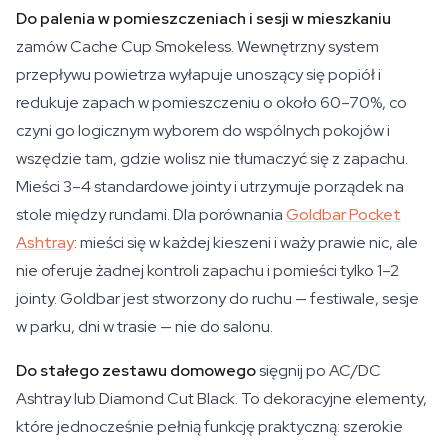
Do palenia w pomieszczeniach i sesji w mieszkaniu
zamów Cache Cup Smokeless. Wewnętrzny system
przepływu powietrza wyłapuje unoszący się popiół i
redukuje zapach w pomieszczeniu o około 60–70%, co
czyni go logicznym wyborem do wspólnych pokojów i
wszędzie tam, gdzie wolisz nie tłumaczyć się z zapachu.
Mieści 3–4 standardowe jointy i utrzymuje porządek na
stole między rundami. Dla porównania
Goldbar Pocket
Ashtray
: mieści się w każdej kieszeni i waży prawie nic, ale
nie oferuje żadnej kontroli zapachu i pomieści tylko 1–2
jointy. Goldbar jest stworzony do ruchu — festiwale, sesje
w parku, dni w trasie — nie do salonu.
Do stałego zestawu domowego
sięgnij po AC/DC
Ashtray lub Diamond Cut Black. To dekoracyjne elementy,
które jednocześnie pełnią funkcję praktyczną: szerokie