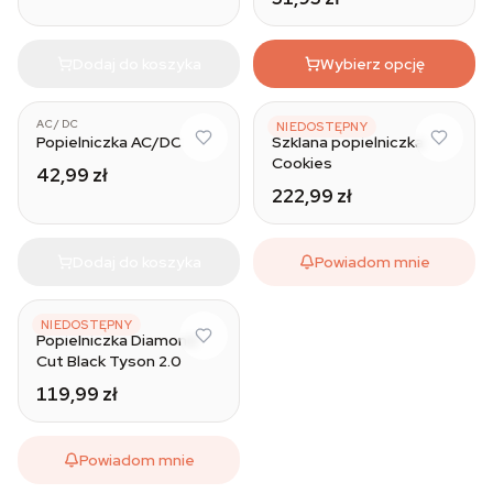
Dodaj do koszyka
Wybierz opcję
AC/DC
COOKIES
NIEDOSTĘPNY
Popielniczka AC/DC
Szklana popielniczka
Cookies
42,99 zł
222,99 zł
Dodaj do koszyka
Powiadom mnie
TYSON 2.0
NIEDOSTĘPNY
Popielniczka Diamond
Cut Black Tyson 2.0
119,99 zł
Powiadom mnie