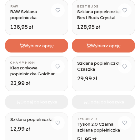
RAW
BEST BUDS
RAW Szklana
Szklana popielniczka
popielniczka
Best Buds Crystal
136,95 zł
128,95 zł
Wybierz opcję
Wybierz opcję
Szklana popielniczka
CHAMP HIGH
Kieszonkowa
Czaszka
popielniczka Goldbar
29,99 zł
23,99 zł
Dodaj do koszyka
Dodaj do koszyka
Szklana popielniczka
TYSON 2.0
Tyson 2.0 Czarna
12,99 zł
szklana popielniczka
51,95 zł