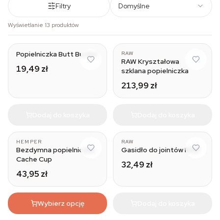
Filtry
Domyślne
Wyświetlanie 13 produktów
Popielniczka Butt Bucket
RAW
RAW Kryształowa
19,49 zł
szklana popielniczka
213,99 zł
Dodaj do koszyka
Dodaj do koszyka
HEMPER
RAW
Bezdymna popielniczka
Gasidło do jointów RAW
Cache Cup
32,49 zł
43,95 zł
Wybierz opcję
Dodaj do koszyka