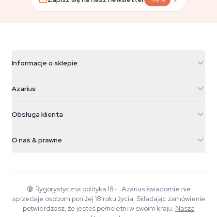
Informacje o sklepie
Azarius
Azarius
Galvaniweg 11
5482 TN Schijndel
Nasiona konopi
Obsługa klienta
Nederland
Magiczne grzyby
Informacje o wysyłce
support@azarius.com
Smokeshop
O nas & prawne
+31(0)204897914
Polityka zwrotów
Smartshop
O Azarius
Gwarancja jakości
Herbshop
Wiki
Kontakt
Growshop
Blog
🔞
Rygorystyczna polityka 18+. Azarius świadomie nie
FAQ
sprzedaje osobom poniżej 18 roku życia. Składając zamówienie
Muzyka
Polityka prywatności
potwierdzasz, że jesteś pełnoletni w swoim kraju.
Nasza