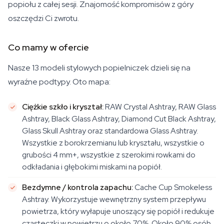
popiołu z całej sesji. Znajomość kompromisów z góry
oszczędzi Ci zwrotu.
Co mamy w ofercie
Nasze 13 modeli stylowych popielniczek dzieli się na
wyraźne podtypy. Oto mapa:
Ciężkie szkło i kryształ:
RAW Crystal Ashtray, RAW Glass
Ashtray, Black Glass Ashtray, Diamond Cut Black Ashtray,
Glass Skull Ashtray oraz standardowa Glass Ashtray.
Wszystkie z borokrzemianu lub kryształu, wszystkie o
grubości 4 mm+, wszystkie z szerokimi rowkami do
odkładania i głębokimi miskami na popiół.
Bezdymne / kontrola zapachu:
Cache Cup Smokeless
Ashtray. Wykorzystuje wewnętrzny system przepływu
powietrza, który wyłapuje unoszący się popiół i redukuje
cząsteczki w powietrzu o około 70%. Około 90% osób