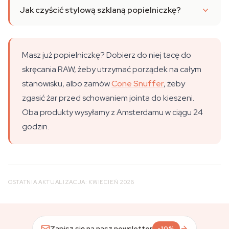
Jak czyścić stylową szklaną popielniczkę?
Masz już popielniczkę? Dobierz do niej tacę do
skręcania RAW, żeby utrzymać porządek na całym
stanowisku, albo zamów
Cone Snuffer
, żeby
zgasić żar przed schowaniem jointa do kieszeni.
Oba produkty wysyłamy z Amsterdamu w ciągu 24
godzin.
OSTATNIA AKTUALIZACJA: KWIECIEŃ 2026
Zapisz się na nasz newsletter
-10%