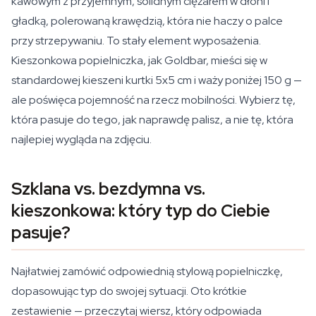
kawowym z przyjemnym, solidnym ciężarem w dłoni i
gładką, polerowaną krawędzią, która nie haczy o palce
przy strzepywaniu. To stały element wyposażenia.
Kieszonkowa popielniczka, jak Goldbar, mieści się w
standardowej kieszeni kurtki 5x5 cm i waży poniżej 150 g —
ale poświęca pojemność na rzecz mobilności. Wybierz tę,
która pasuje do tego, jak naprawdę palisz, a nie tę, która
najlepiej wygląda na zdjęciu.
Szklana vs. bezdymna vs.
kieszonkowa: który typ do Ciebie
pasuje?
Najłatwiej zamówić odpowiednią stylową popielniczkę,
dopasowując typ do swojej sytuacji. Oto krótkie
zestawienie — przeczytaj wiersz, który odpowiada