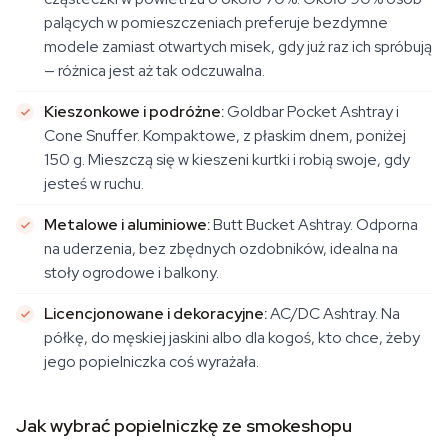
palących w pomieszczeniach preferuje bezdymne
modele zamiast otwartych misek, gdy już raz ich spróbują
— różnica jest aż tak odczuwalna.
Kieszonkowe i podróżne:
Goldbar Pocket Ashtray i
Cone Snuffer. Kompaktowe, z płaskim dnem, poniżej
150 g. Mieszczą się w kieszeni kurtki i robią swoje, gdy
jesteś w ruchu.
Metalowe i aluminiowe:
Butt Bucket Ashtray. Odporna
na uderzenia, bez zbędnych ozdobników, idealna na
stoły ogrodowe i balkony.
Licencjonowane i dekoracyjne:
AC/DC Ashtray. Na
półkę, do męskiej jaskini albo dla kogoś, kto chce, żeby
jego popielniczka coś wyrażała.
Jak wybrać popielniczkę ze smokeshopu