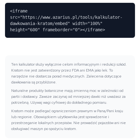
<iframe
src="https://www.azarius.pl/tools/kalkulator-
dawkowania-kratom/embed" width="100%"
height="600" frameborder="0"></iframe>
Ten kalkulator służy wyłącznie celom informacyjnym i redukcji szkód.
Kratom nie jest zatwierdzony przez FDA ani EMA jako lek. To
narzędzie nie dostarcza porad medycznych. Zalecenia dotyczące
dawkowania są przybliżone.
Naturalne produkty botaniczne mają zmienną moc w zależności od
partii i dostawcy. Zawsze zaczynaj od mniejszej dawki niż uważasz za
potrzebną. Używaj wagi cyfrowej do dokładnego pomiaru.
Kratom może podlegać ograniczeniom prawnym w Pana/Pani kraju
lub regionie. Obowiązkiem użytkownika jest sprawdzenie i
przestrzeganie lokalnych przepisów. Nie prowadzić pojazdów ani nie
obsługiwać maszyn po spożyciu kratom.