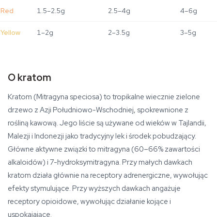
Red
1.5–2.5g
2.5–4g
4–6g
Yellow
1–2g
2–3.5g
3–5g
O kratom
Kratom (Mitragyna speciosa) to tropikalne wiecznie zielone
drzewo z Azji Południowo-Wschodniej, spokrewnione z
rośliną kawową. Jego liście są używane od wieków w Tajlandii,
Malezji i Indonezji jako tradycyjny lek i środek pobudzający.
Główne aktywne związki to mitragyna (60–66% zawartości
alkaloidów) i 7-hydroksymitragyna. Przy małych dawkach
kratom działa głównie na receptory adrenergiczne, wywołując
efekty stymulujące. Przy wyższych dawkach angażuje
receptory opioidowe, wywołując działanie kojące i
uspokajające.