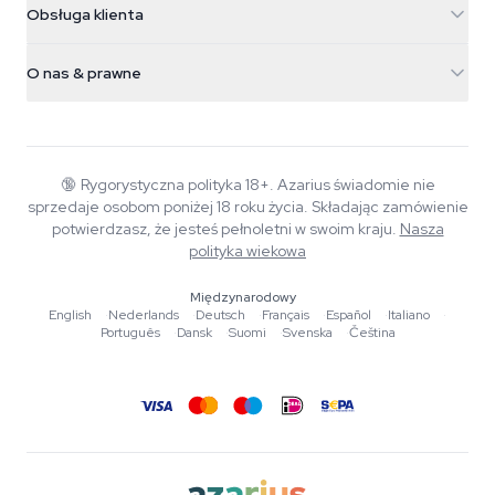
Obsługa klienta
Nederland
Magiczne grzyby
Informacje o wysyłce
support@azarius.com
Smokeshop
O nas & prawne
+31(0)204897914
Polityka zwrotów
Smartshop
O Azarius
Gwarancja jakości
Herbshop
Wiki
Kontakt
Growshop
Blog
🔞
Rygorystyczna polityka 18+. Azarius świadomie nie
FAQ
sprzedaje osobom poniżej 18 roku życia. Składając zamówienie
Autorzy
Polityka prywatności
potwierdzasz, że jesteś pełnoletni w swoim kraju.
Nasza
Standardy redakcyjne
polityka wiekowa
Narzędzia i kalkulatory
Międzynarodowy
English
·
Nederlands
·
Deutsch
·
Français
·
Español
·
Italiano
·
Promocje
Português
·
Dansk
·
Suomi
·
Svenska
·
Čeština
Mapa strony