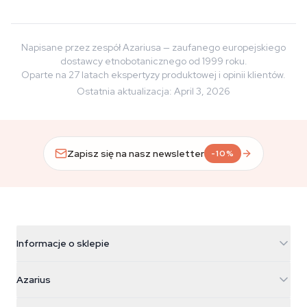
Napisane przez zespół Azariusa — zaufanego europejskiego
dostawcy etnobotanicznego od 1999 roku.
Oparte na 27 latach ekspertyzy produktowej i opinii klientów.
Ostatnia aktualizacja
:
April 3, 2026
Zapisz się na nasz newsletter
-10%
Informacje o sklepie
Azarius
Azarius
Galvaniweg 11
5482 TN Schijndel
Nasiona konopi