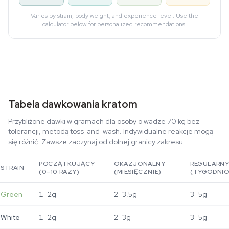
Varies by strain, body weight, and experience level. Use the
calculator below for personalized recommendations.
Tabela dawkowania kratom
Przybliżone dawki w gramach dla osoby o wadze 70 kg bez
tolerancji, metodą toss-and-wash. Indywidualne reakcje mogą
się różnić. Zawsze zaczynaj od dolnej granicy zakresu.
POCZĄTKUJĄCY
OKAZJONALNY
REGULARN
STRAIN
(0–10 RAZY)
(MIESIĘCZNIE)
(TYGODNI
Green
1–2g
2–3.5g
3–5g
White
1–2g
2–3g
3–5g