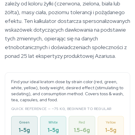
zależy od koloru żyłki (czerwona, zielona, biała lub
żółta), masy ciała, poziomu tolerancji i pożądanego
efektu. Ten kalkulator dostarcza spersonalizowanych
wskazówek dotyczących dawkowania na podstawie
tych zmiennych, opierając się na danych
etnobotanicznych i doświadczeniach społeczności z
ponad 25 lat ekspertyzy produktowej Azariusa.
Find your ideal kratom dose by strain color (red, green,
white, yellow), body weight, desired effect (stimulating to
sedating), and consumption method. Covers toss & wash,
tea, capsules, and food.
QUICK REFERENCE — ~75 KG, BEGINNER TO REGULAR
Green
White
Red
Yellow
1–5g
1–5g
1.5–6g
1–5g