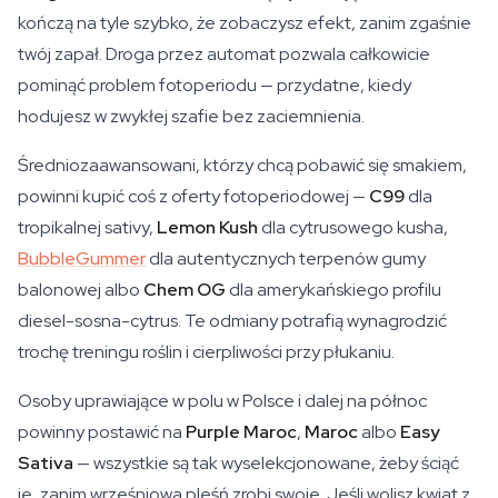
kończą na tyle szybko, że zobaczysz efekt, zanim zgaśnie
twój zapał. Droga przez automat pozwala całkowicie
pominąć problem fotoperiodu — przydatne, kiedy
hodujesz w zwykłej szafie bez zaciemnienia.
Średniozaawansowani, którzy chcą pobawić się smakiem,
powinni kupić coś z oferty fotoperiodowej —
C99
dla
tropikalnej sativy,
Lemon Kush
dla cytrusowego kusha,
BubbleGummer
dla autentycznych terpenów gumy
balonowej albo
Chem OG
dla amerykańskiego profilu
diesel-sosna-cytrus. Te odmiany potrafią wynagrodzić
trochę treningu roślin i cierpliwości przy płukaniu.
Osoby uprawiające w polu w Polsce i dalej na północ
powinny postawić na
Purple Maroc
,
Maroc
albo
Easy
Sativa
— wszystkie są tak wyselekcjonowane, żeby ściąć
je, zanim wrześniowa pleśń zrobi swoje. Jeśli wolisz kwiat z