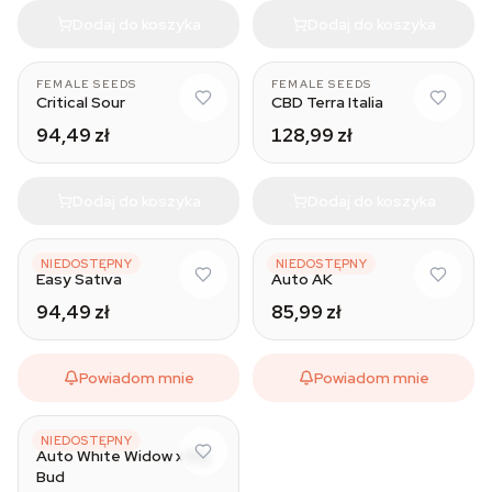
Dodaj do koszyka
Dodaj do koszyka
FEMALE SEEDS
FEMALE SEEDS
Critical Sour
CBD Terra Italia
94,49 zł
128,99 zł
Dodaj do koszyka
Dodaj do koszyka
FEMALE SEEDS
FEMALE SEEDS
NIEDOSTĘPNY
NIEDOSTĘPNY
Easy Sativa
Auto AK
94,49 zł
85,99 zł
Powiadom mnie
Powiadom mnie
FEMALE SEEDS
NIEDOSTĘPNY
Auto White Widow x Big
Bud