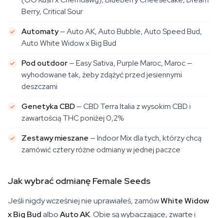
Berry, Critical Sour
Automaty
— Auto AK, Auto Bubble, Auto Speed Bud,
Auto White Widow x Big Bud
Pod outdoor
— Easy Sativa, Purple Maroc, Maroc —
wyhodowane tak, żeby zdążyć przed jesiennymi
deszczami
Genetyka CBD
— CBD Terra Italia z wysokim CBD i
zawartością THC poniżej 0,2%
Zestawy mieszane
— Indoor Mix dla tych, którzy chcą
zamówić cztery różne odmiany w jednej paczce
Jak wybrać odmianę Female Seeds
Jeśli nigdy wcześniej nie uprawiałeś, zamów
White Widow
x Big Bud
albo
Auto AK
. Obie są wybaczające, zwarte i