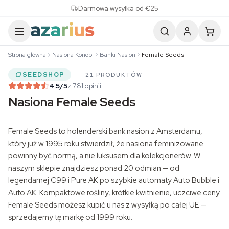
Skip to content
Darmowa wysyłka od €25
Strona główna
Nasiona Konopi
Banki Nasion
Female Seeds
SEEDSHOP
21 PRODUKTÓW
4.5
/5
z 781 opinii
Nasiona Female Seeds
Female Seeds to holenderski bank nasion z Amsterdamu,
który już w 1995 roku stwierdził, że
nasiona feminizowane
powinny być normą, a nie luksusem dla kolekcjonerów. W
naszym sklepie znajdziesz ponad 20 odmian — od
legendarnej C99 i Pure AK po szybkie automaty Auto Bubble i
Auto AK. Kompaktowe rośliny, krótkie kwitnienie, uczciwe ceny.
Female Seeds możesz kupić u nas z wysyłką po całej UE —
sprzedajemy tę markę od 1999 roku.