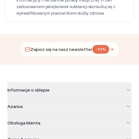
informacyjny i nie stanowi porady medycznej. Przed
zastosowaniem jakiejkolwiek substancji skonsultuj się z
wykwalifikowanym pracownikiem służby zdrowia.
Zapisz się na nasz newsletter
-10%
Informacje o sklepie
Azarius
Azarius
Galvaniweg 11
5482 TN Schijndel
Nasiona konopi
Obsługa klienta
Nederland
Magiczne grzyby
Informacje o wysyłce
support@azarius.com
Smokeshop