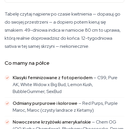
Tabelę czytaj najpierw po czasie kwitnienia — dopasuj go
do swojej przestrzeni — a dopiero potem kieruj się
smakiem. 49-dniowa indica w namiocie 80 cm to uprawa,
którą realnie doprowadzisz do końca. 12-tygodniowa
sativa w tej samej skrzyni — niekoniecznie.
Co mamy na półce
Klasyki feminizowane z fotoperiodem
— C99, Pure
AK, White Widow x Big Bud, Lemon Kush,
BubbleGummer, SexBud
Odmiany purpurowe i kolorowe
— Red Purps, Purple
Maroc, Maroc (czysty landrace z Ketamy)
Nowoczesne krzyżówki amerykańskie
— Chem OG
(OG Kush x Chemdawg), Blueberry Cheesecake, Dream