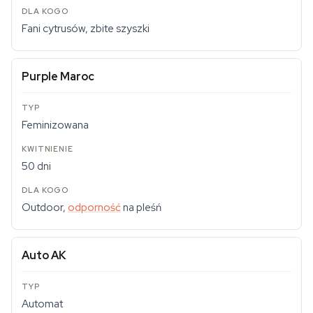
Fani cytrusów, zbite szyszki
Purple Maroc
Feminizowana
50 dni
Outdoor,
odporność
na pleśń
Auto AK
Automat