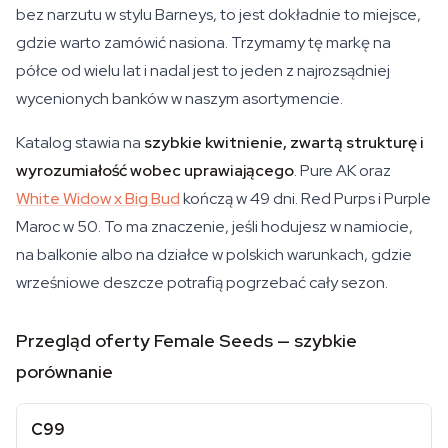
bez narzutu w stylu Barneys, to jest dokładnie to miejsce,
gdzie warto zamówić nasiona. Trzymamy tę markę na
półce od wielu lat i nadal jest to jeden z najrozsądniej
wycenionych banków w naszym asortymencie.
Katalog stawia na
szybkie kwitnienie, zwartą strukturę i
wyrozumiałość wobec uprawiającego
. Pure AK oraz
White Widow x Big Bud
kończą w 49 dni. Red Purps i Purple
Maroc w 50. To ma znaczenie, jeśli hodujesz w namiocie,
na balkonie albo na działce w polskich warunkach, gdzie
wrześniowe deszcze potrafią pogrzebać cały sezon.
Przegląd oferty Female Seeds — szybkie
porównanie
C99