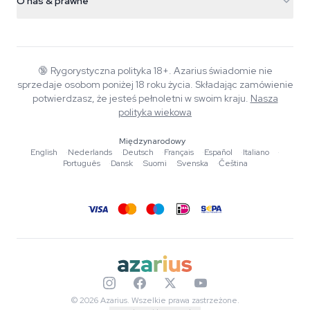
O nas & prawne
+31(0)204897914
Polityka zwrotów
Smartshop
O Azarius
Gwarancja jakości
Herbshop
Wiki
Kontakt
Growshop
Blog
🔞
Rygorystyczna polityka 18+. Azarius świadomie nie
FAQ
sprzedaje osobom poniżej 18 roku życia. Składając zamówienie
Autorzy
Polityka prywatności
potwierdzasz, że jesteś pełnoletni w swoim kraju.
Nasza
Standardy redakcyjne
polityka wiekowa
Narzędzia i kalkulatory
Międzynarodowy
English
·
Nederlands
·
Deutsch
·
Français
·
Español
·
Italiano
·
Promocje
Português
·
Dansk
·
Suomi
·
Svenska
·
Čeština
Mapa strony
© 2026 Azarius. Wszelkie prawa zastrzeżone.