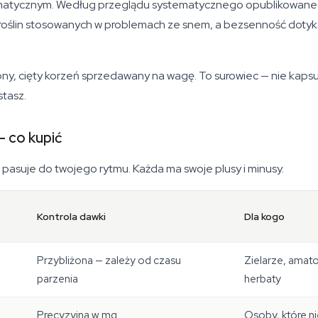
u aromatycznym. Według przeglądu systematycznego opublikowan
 roślin stosowanych w problemach ze snem, a bezsenność dotyka 
zony, cięty korzeń sprzedawany na wagę. To surowiec — nie kaps
stasz.
— co kupić
pasuje do twojego rytmu. Każda ma swoje plusy i minusy.
Kontrola dawki
Dla kogo
Przybliżona — zależy od czasu
Zielarze, amat
parzenia
herbaty
Precyzyjna w mg
Osoby, które n