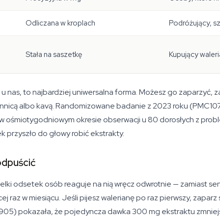
Odliczana w kroplach
Podróżujący, s
Stała na saszetkę
Kupujący waleri
sz u nas, to najbardziej uniwersalna forma. Możesz go zaparzyć,
ennicą albo kavą. Randomizowane badanie z 2023 roku (PMC107
bo w ośmiotygodniowym okresie obserwacji u 80 dorosłych z prob
 przyszło do głowy robić ekstrakty.
odpuścić
wielki odsetek osób reaguje na nią wręcz odwrotnie — zamiast s
j raz w miesiącu. Jeśli pijesz walerianę po raz pierwszy, zaparz 
85905) pokazała, że pojedyncza dawka 300 mg ekstraktu zmni