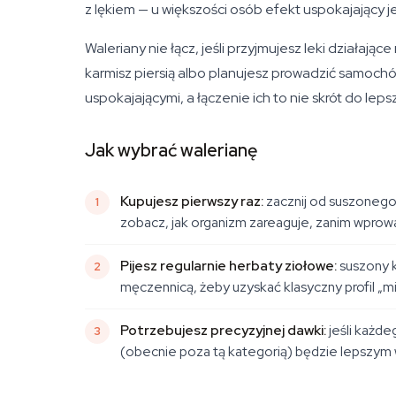
z lękiem — u większości osób efekt uspokajający jes
Waleriany nie łącz, jeśli przyjmujesz leki działaj
karmisz piersią albo planujesz prowadzić samochó
uspokajającymi, a łączenie ich to nie skrót do le
Jak wybrać walerianę
Kupujesz pierwszy raz:
zacznij od suszonego 
zobacz, jak organizm zareaguje, zanim wprowa
Pijesz regularnie herbaty ziołowe:
suszony k
męczennicą, żeby uzyskać klasyczny profil „mi
Potrzebujesz precyzyjnej dawki:
jeśli każd
(obecnie poza tą kategorią) będzie lepszym