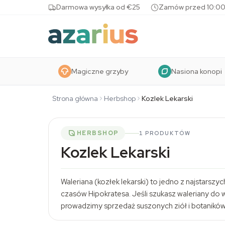
Skip to content
Darmowa wysyłka od €25
Zamów przed 10:00
Magiczne grzyby
Nasiona konopi
Strona główna
Herbshop
Kozlek Lekarski
HERBSHOP
1 PRODUKTÓW
Kozlek Lekarski
Waleriana (kozłek lekarski) to jedno z najstarszy
czasów Hipokratesa. Jeśli szukasz waleriany do 
prowadzimy sprzedaż suszonych ziół i botaników o