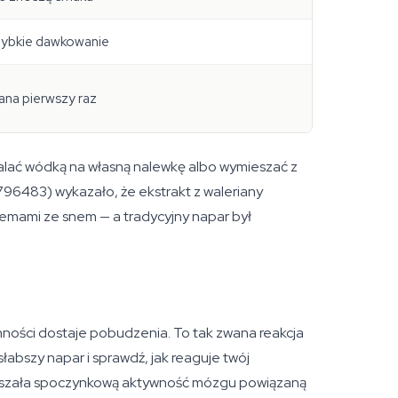
zybkie dawkowanie
ana pierwszy raz
 zalać wódką na własną nalewkę albo wymieszać z
96483) wykazało, że ekstrakt z waleriany
lemami ze snem — a tradycyjny napar był
enności dostaje pobudzenia. To tak zwana reakcja
słabszy napar i sprawdź, jak reaguje twój
ejszała spoczynkową aktywność mózgu powiązaną