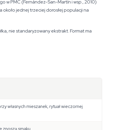
ego w PMC (Fernández-San-Martín i wsp., 2010)
około jednej trzeciej dorosłej populacji na
ułka, nie standaryzowany ekstrakt. Format ma
orzy własnych mieszanek, rytuał wieczornej
ie znoszą smaku