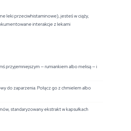
ne leki przeciwhistaminowe), jesteś w ciąży,
udokumentowane interakcje z lekami
mś przyjemniejszym — rumiankiem albo melisą — i
towy do zaparzenia. Połącz go z chmielem albo
amów, standaryzowany ekstrakt w kapsułkach