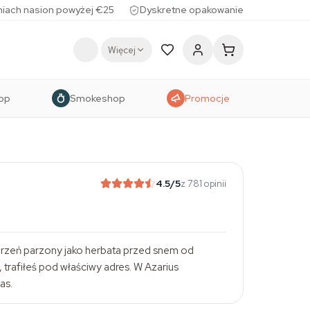
iach nasion powyżej €25
Dyskretne opakowanie
Więcej
op
Smokeshop
Promocje
4.5
/5
z 781 opinii
y korzeń parzony jako herbata przed snem od
trafiłeś pod właściwy adres. W Azarius
as.