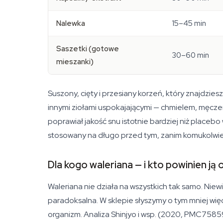
Nalewka
15–45 min
Saszetki (gotowe
30–60 min
mieszanki)
Suszony, cięty i przesiany korzeń, który znajdzie
innymi ziołami uspokajającymi — chmielem, męcz
poprawiał jakość snu istotnie bardziej niż place
stosowany na długo przed tym, zanim komukolwiek
Dla kogo waleriana — i kto powinien ją 
Waleriana nie działa na wszystkich tak samo. Nie
paradoksalna. W sklepie słyszymy o tym mniej więce
organizm. Analiza Shinjyo i wsp. (2020, PMC75