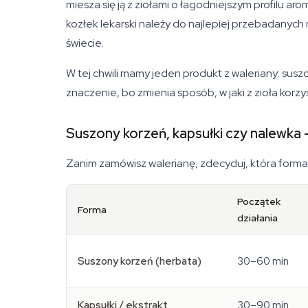
miesza się ją z ziołami o łagodniejszym profil
kozłek lekarski należy do najlepiej przebadanych
świecie.
W tej chwili mamy jeden produkt z waleriany: sus
znaczenie, bo zmienia sposób, w jaki z zioła korzy
Suszony korzeń, kapsułki czy nalewka 
Zanim zamówisz walerianę, zdecyduj, która forma 
Początek
Forma
działania
Suszony korzeń (herbata)
30–60 min
Kapsułki / ekstrakt
30–90 min