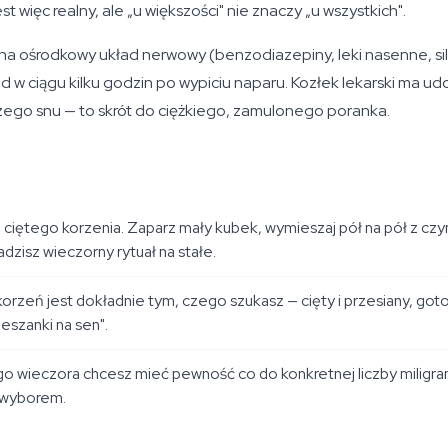
t więc realny, ale „u większości" nie znaczy „u wszystkich".
ące na ośrodkowy układ nerwowy (benzodiazepiny, leki nasenne, sil
d w ciągu kilku godzin po wypiciu naparu. Kozłek lekarski ma 
pszego snu — to skrót do ciężkiego, zamulonego poranka.
ciętego korzenia. Zaparz mały kubek, wymieszaj pół na pół z czy
dzisz wieczorny rytuał na stałe.
orzeń jest dokładnie tym, czego szukasz — cięty i przesiany, go
eszanki na sen".
ego wieczora chcesz mieć pewność co do konkretnej liczby miligr
 wyborem.