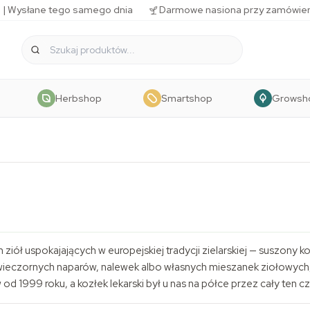
 | Wysłane tego samego dnia
Darmowe nasiona przy zamówien
Herbshop
Smartshop
Growsh
ch ziół uspokajających w europejskiej tradycji zielarskiej — suszon
wieczornych naparów, nalewek albo własnych mieszanek ziołowych, 
d 1999 roku, a kozłek lekarski był u nas na półce przez cały ten cz