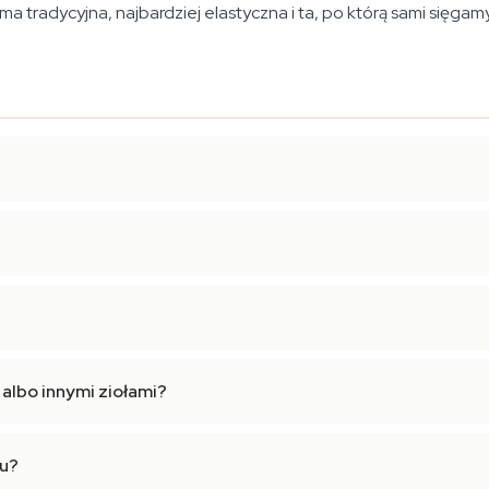
 tradycyjna, najbardziej elastyczna i ta, po którą sami sięgamy
 albo innymi ziołami?
tu?