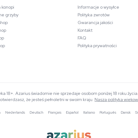
 konopi
Informacje o wysyłce
ne grzyby
Polityka zwrotów
hop
Gwarancja jakości
hop
Kontakt
op
FAQ
op
Polityka prywatności
yka 18+. Azarius świadomie nie sprzedaje osobom poniżej 18 roku życi
otwierdzasz, że jesteś pełnoletni w swoim kraju.
Nasza polityka wieko
h
·
Nederlands
·
Deutsch
·
Français
·
Español
·
Italiano
·
Português
·
Dansk
·
S