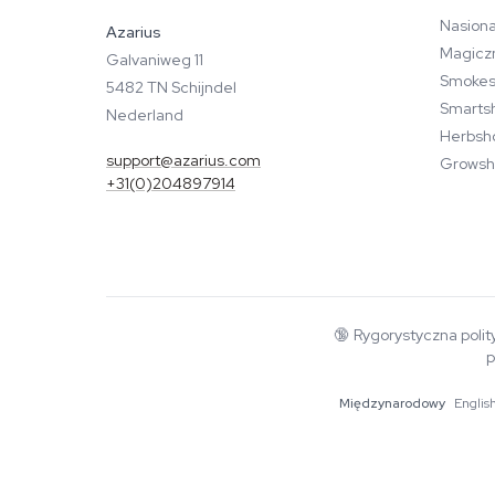
Nasiona
Azarius
Magicz
Galvaniweg 11
Smokes
5482 TN Schijndel
Smarts
Nederland
Herbsh
support@azarius.com
Growsh
+31(0)204897914
🔞
Rygorystyczna polit
p
Międzynarodowy
Englis