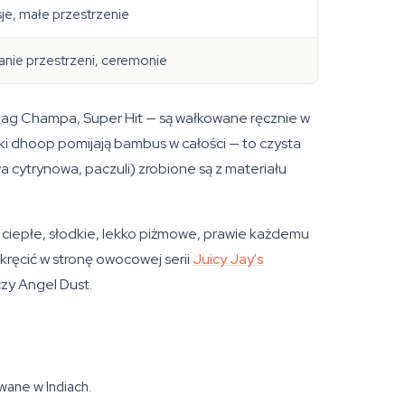
sje, małe przestrzenie
nie przestrzeni, ceremonie
Nag Champa, Super Hit — są wałkowane ręcznie w
i dhoop pomijają bambus w całości — to czysta
wa cytrynowa, paczuli) zrobione są z materiału
ciepłe, słodkie, lekko piżmowe, prawie każdemu
kręcić w stronę owocowej serii
Juicy Jay's
czy Angel Dust.
wane w Indiach.