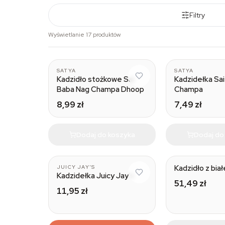
Filtry
Wyświetlanie 17 produktów
SATYA
SATYA
Kadzidło stożkowe Sai
Kadzidełka Sa
Baba Nag Champa Dhoop
Champa
8,99 zł
7,49 zł
Dodaj do koszyka
Dodaj do
Kadzidło z biał
JUICY JAY'S
Kadzidełka Juicy Jay's
51,49 zł
11,95 zł