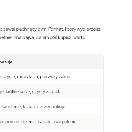
i oddawał pachnący dym. Format, który wybierzesz,
upełnie inna bajka. Zanim coś kupisz, warto
pasuje
 użycie, medytacja, pierwszy zakup
e, krótkie sesje, czysty zapach
świeżenie, łazienki, przedpokoje
że pomieszczenia, całodniowe palenie