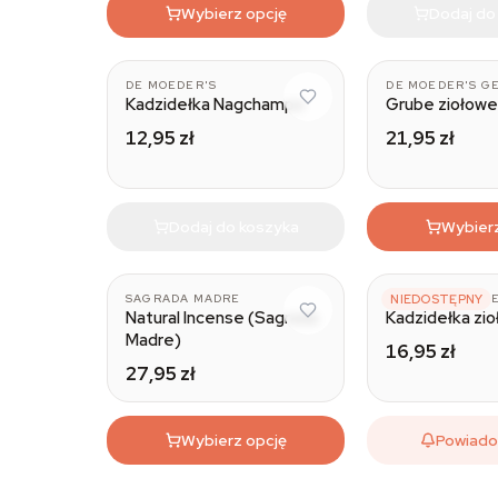
Wybierz opcję
Dodaj do
Yoga
DE MOEDER'S
DE MOEDER'S G
Kadzidełka Nagchampa
Grube ziołowe
12,95 zł
21,95 zł
Dodaj do koszyka
Wybier
SAGRADA MADRE
DE MOEDER'S G
NIEDOSTĘPNY
Natural Incense (Sagrada
Kadzidełka zi
Madre)
16,95 zł
27,95 zł
Wybierz opcję
Powiad