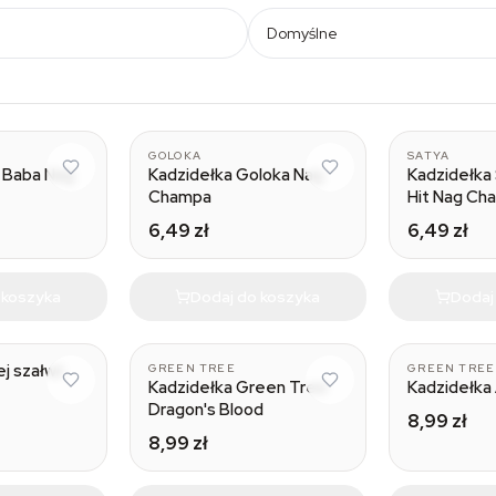
Domyślne
GOLOKA
SATYA
i Baba Nag
Kadzidełka Goloka Nag
Kadzidełka
Champa
Hit Nag Ch
6,49 zł
6,49 zł
 koszyka
Dodaj do koszyka
Dodaj
ej szałwii
GREEN TREE
GREEN TREE
Kadzidełka Green Tree
Kadzidełka
Dragon's Blood
8,99 zł
8,99 zł