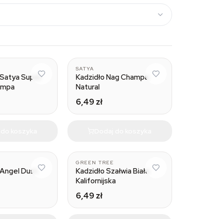
SATYA
 Satya Super
Kadzidło Nag Champa
ampa
Natural
6,49 zł
 do koszyka
Dodaj do koszyka
GREEN TREE
 Angel Dust
Kadzidło Szałwia Biała
Kalifornijska
6,49 zł