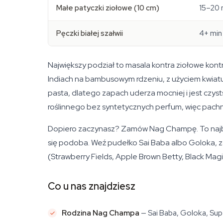
Małe patyczki ziołowe (10 cm)
15–20 
Pęczki białej szałwii
4+ min
Największy podział to masala kontra ziołowe kon
Indiach na bambusowym rdzeniu, z użyciem kwiatu
pasta, dlatego zapach uderza mocniej i jest czystsz
roślinnego bez syntetycznych perfum, więc pachną
Dopiero zaczynasz? Zamów Nag Champę. To najbar
się podoba. Weź pudełko Sai Baba albo Goloka, za
(Strawberry Fields, Apple Brown Betty, Black Mag
Co u nas znajdziesz
Rodzina Nag Champa
— Sai Baba, Goloka, Supe