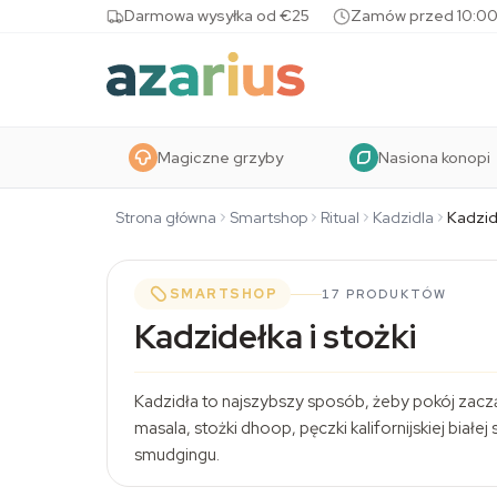
Skip to content
Darmowa wysyłka od €25
Zamów przed 10:00
Magiczne grzyby
Nasiona konopi
Strona główna
Smartshop
Ritual
Kadzidla
Kadzid
SMARTSHOP
17 PRODUKTÓW
Kadzidełka i stożki
Kadzidła
to najszybszy sposób, żeby pokój zaczął
masala, stożki dhoop, pęczki kalifornijskiej białe
smudgingu.