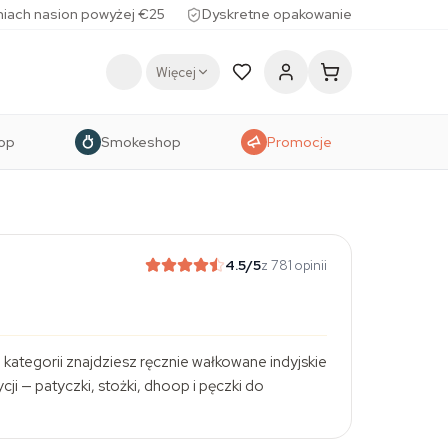
iach nasion powyżej €25
Dyskretne opakowanie
Więcej
op
Smokeshop
Promocje
4.5
/5
z 781 opinii
kategorii znajdziesz ręcznie wałkowane indyjskie
cji — patyczki, stożki, dhoop i pęczki do