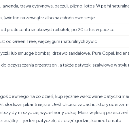
, lawenda, trawa cytrynowa, paczuli, piżmo, lotos. W pełni natural
a, świetne na zewnątrz albo na całodniowe sesje.
od producenta smakowych bibułek, po 20 sztuk w paczce.
st od Green Tree, więcej gum i naturalnych żywic.
yczki lub smudge bombs), drzewo sandałowe, Pure Copal, Incien
iści do oczyszczania przestrzeni, a także patyczki szałwiowe w styl
zegoś pewnego na co dzień, kup ręcznie wałkowane patyczki m
 Hit słodsza i pikantniejsza. Jeśli chcesz zapachu, który uderza 
y dym i szybciej wypełniony pokój. Masz większą przestrzeń a
ziesiątkę — jeden patyczek, dziesięć godzin, koniec tematu.