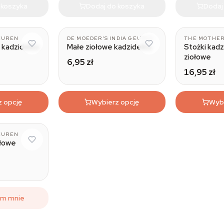
 koszyka
Dodaj do koszyka
Dodaj
EUREN
DE MOEDER'S INDIA GEUREN
THE MOTHER
 kadzidełka
Małe ziołowe kadzidełka
Stożki kad
ziołowe
6,95 zł
16,95 zł
z opcję
Wybierz opcję
Wybi
Palo Santo
EUREN
ołowe
om mnie