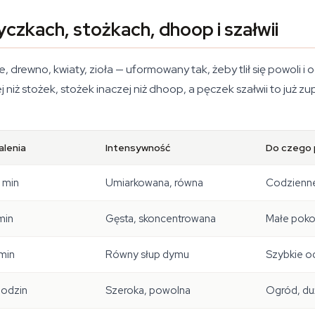
czkach, stożkach, dhoop i szałwii
e, drewno, kwiaty, zioła — uformowany tak, żeby tlił się powoli 
 niż stożek, stożek inaczej niż dhoop, a pęczek szałwii to już z
alenia
Intensywność
Do czego 
 min
Umiarkowana, równa
Codzienne
min
Gęsta, skoncentrowana
Małe pokoj
min
Równy słup dymu
Szybkie od
godzin
Szeroka, powolna
Ogród, du