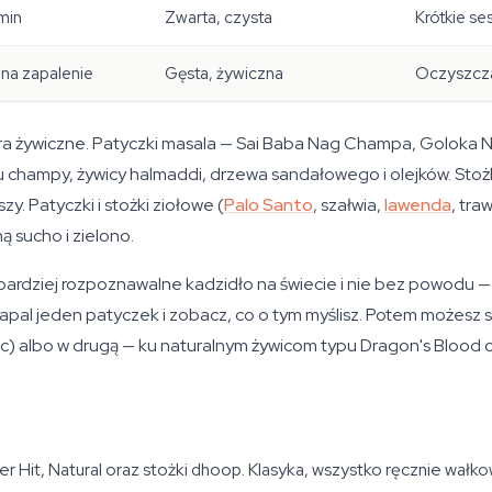
min
Zwarta, czysta
Krótkie se
 na zapalenie
Gęsta, żywiczna
Oczyszcza
tra żywiczne. Patyczki masala — Sai Baba Nag Champa, Goloka 
 champy, żywicy halmaddi, drzewa sandałowego i olejków. Stożk
y. Patyczki i stożki ziołowe (
Palo Santo
, szałwia,
lawenda
, tra
 sucho i zielono.
dziej rozpoznawalne kadzidło na świecie i nie bez powodu — 
pal jeden patyczek i zobacz, co o tym myślisz. Potem możesz s
ic) albo w drugą — ku naturalnym żywicom typu Dragon's Blood 
r Hit, Natural oraz stożki dhoop. Klasyka, wszystko ręcznie wałko