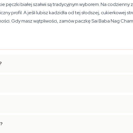
skie pęczki białej szałwii są tradycyjnym wyborem. Na codzienn
zny profil. A jeśli lubisz kadzidła od tej słodszej, cukierkowej st
lności. Gdy masz wątpliwości, zamów paczkę Sai Baba Nag Champ
?
h?