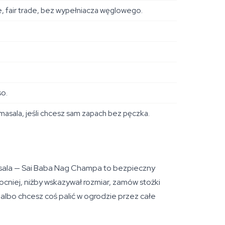
ne, fair trade, bez wypełniacza węglowego.
so.
u masala, jeśli chcesz sam zapach bez pęczka.
asala — Sai Baba Nag Champa to bezpieczny
mocniej, niżby wskazywał rozmiar, zamów stożki
lbo chcesz coś palić w ogrodzie przez całe