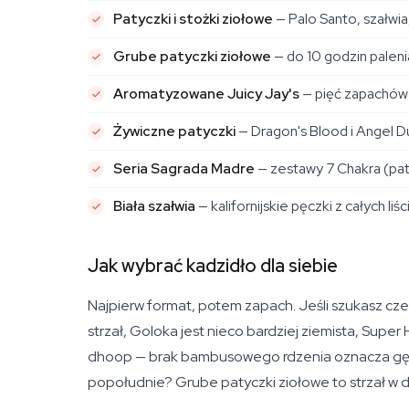
Patyczki i stożki ziołowe
— Palo Santo, szałwia
Grube patyczki ziołowe
— do 10 godzin paleni
Aromatyzowane Juicy Jay's
— pięć zapachów 
Żywiczne patyczki
— Dragon's Blood i Angel Du
Seria Sagrada Madre
— zestawy 7 Chakra (pat
Biała szałwia
— kalifornijskie pęczki z całych l
Jak wybrać kadzidło dla siebie
Najpierw format, potem zapach. Jeśli szukasz c
strzał, Goloka jest nieco bardziej ziemista, Super
dhoop — brak bambusowego rdzenia oznacza gęstsz
popołudnie? Grube patyczki ziołowe to strzał w d