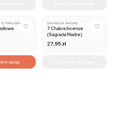
 do koszyka
Dodaj do koszyka
Smudgebombs
'S FRAGRANCES
SAGRADA MADRE
zidłowe
7 Chakra Incense
(Sagrada Madre)
27,95 zł
erz opcję
Dodaj do koszyka