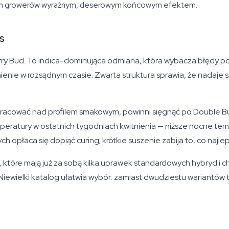
wych growerów wyraźnym, deserowym końcowym efektem.
s
erry Bud. To indica-dominująca odmiana, która wybacza błędy p
nie w rozsądnym czasie. Zwarta struktura sprawia, że nadaje s
racować nad profilem smakowym, powinni sięgnąć po Double Bu
peratury w ostatnich tygodniach kwitnienia — niższe nocne te
h opłaca się dopiąć curing; krótkie suszenie zabija to, co najl
które mają już za sobą kilka uprawek standardowych hybryd i c
 Niewielki katalog ułatwia wybór: zamiast dwudziestu wariantów t