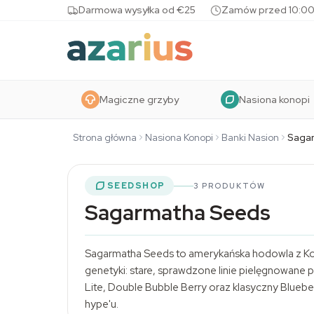
Skip to content
Darmowa wysyłka od €25
Zamów przed 10:00
Magiczne grzyby
Nasiona konopi
Strona główna
Nasiona Konopi
Banki Nasion
Saga
SEEDSHOP
3 PRODUKTÓW
Sagarmatha Seeds
Sagarmatha Seeds to amerykańska hodowla z Kolo
genetyki: stare, sprawdzone linie pielęgnowane
Lite, Double Bubble Berry oraz klasyczny Bluebe
hype'u.