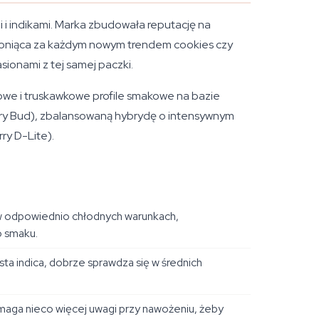
i indikami. Marka zbudowała reputację na
la goniąca za każdym nowym trendem cookies czy
sionami z tej samej paczki.
odowe i truskawkowe profile smakowe na bazie
erry Bud), zbalansowaną hybrydę o intensywnym
ry D-Lite).
 w odpowiednio chłodnych warunkach,
o smaku.
sta indica, dobrze sprawdza się w średnich
aga nieco więcej uwagi przy nawożeniu, żeby