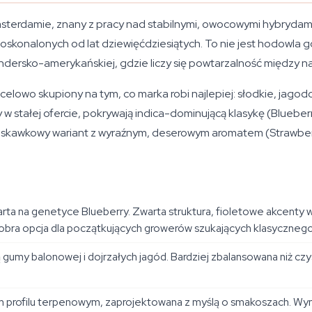
terdamie, znany z pracy nad stabilnymi, owocowymi hybrydami 
st doskonalonych od lat dziewięćdziesiątych. To nie jest hodow
ndersko-amerykańskiej, gdzie liczy się powtarzalność między na
 celowo skupiony na tym, co marka robi najlepiej: słodkie, jag
 w stałej ofercie, pokrywają indica-dominującą klasykę (Blueb
ruskawkowy wariant z wyraźnym, deserowym aromatem (Strawber
arta na genetyce Blueberry. Zwarta struktura, fioletowe akcenty
obra opcja dla początkujących growerów szukających klasyczneg
gumy balonowej i dojrzałych jagód. Bardziej zbalansowana niż czy
profilu terpenowym, zaprojektowana z myślą o smakoszach. Wym