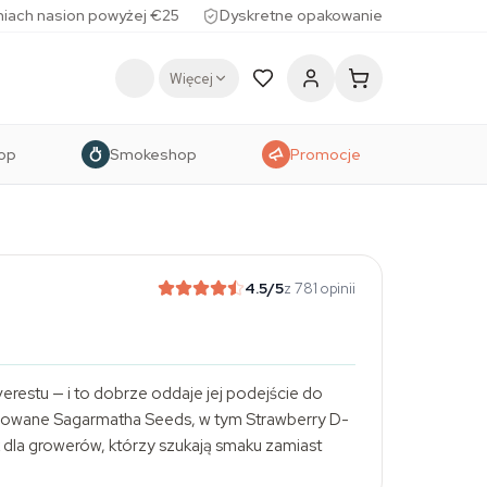
iach nasion powyżej €25
Dyskretne opakowanie
Więcej
op
Smokeshop
Promocje
4.5
/5
z 781 opinii
restu — i to dobrze oddaje jej podejście do
nizowane Sagarmatha Seeds, w tym Strawberry D-
 dla growerów, którzy szukają smaku zamiast