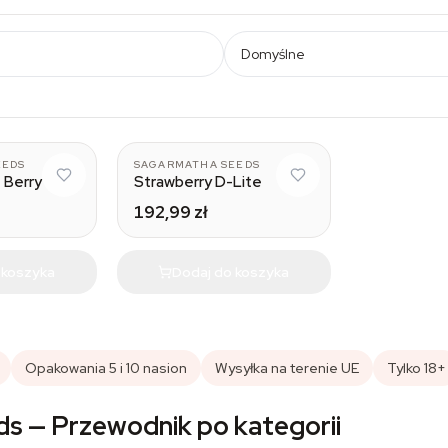
Domyślne
EEDS
SAGARMATHA SEEDS
 Berry
Strawberry D-Lite
192,99 zł
 koszyka
Dodaj do koszyka
Opakowania 5 i 10 nasion
Wysyłka na terenie UE
Tylko 18+
s — Przewodnik po kategorii