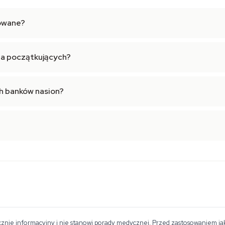
owane?
la początkujących?
h banków nasion?
znie informacyjny i nie stanowi porady medycznej. Przed zastosowaniem jakie