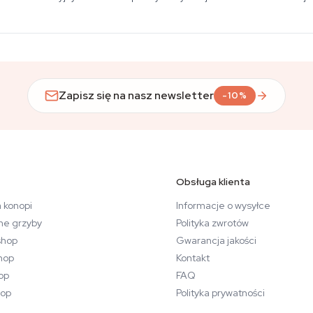
Zapisz się na nasz newsletter
-10%
Obsługa klienta
 konopi
Informacje o wysyłce
ne grzyby
Polityka zwrotów
hop
Gwarancja jakości
hop
Kontakt
op
FAQ
op
Polityka prywatności