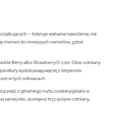
oczątkujących — toleruje wahania nawożenia, nie
ię również do mniejszych namiotów, gdzie
bble Berry albo Strawberry D-Lite. Obie odmiany
mperatury wydobywają więcej z terpenów
epsze w tych odmianach.
hcą zejść z głównego nurtu cookies/gelato w
ej samej idei, dostajesz trzy spójne odmiany,