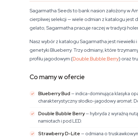
Sagarmatha Seeds to bank nasion założony w Ams
cierpliwej selekcji — wiele odmian z katalogu je
gelato; Sagarmatha pracuje raczej w tradycji hole
Nasz wybór z katalogu Sagarmatha jest niewielki i
genetyki Blueberry. Trzy odmiany, które trzymamy
profilu jagodowym (
Double Bubble Berry
) oraz t
Co mamy w ofercie
Blueberry Bud
— indica-dominująca klasyka op
charakterystyczny słodko-jagodowy aromat. D
Double Bubble Berry
— hybryda z wyraźną nutą 
namiotach i pod LED.
Strawberry D-Lite
— odmiana o truskawkowym 