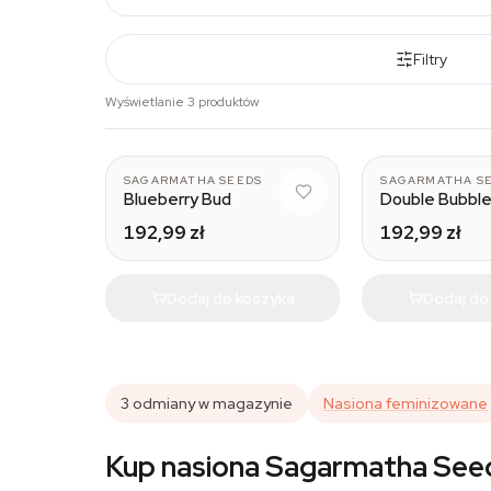
Filtry
Wyświetlanie 3 produktów
SAGARMATHA SEEDS
SAGARMATHA S
Blueberry Bud
Double Bubble
192,99 zł
192,99 zł
Dodaj do koszyka
Dodaj do
3 odmiany w magazynie
Nasiona feminizowane
Kup nasiona Sagarmatha Seed