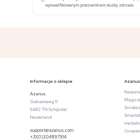
wykwalifikowanym pracownikiem służby zdrowia.
Informacje o sklepie
Azarius
Nasiona
Azarius
Magicz
Galvaniweg 11
Smokes
5482 TN Schijndel
Smarts
Nederland
Herbsh
support@azarius.com
Growsh
+31(0)204897914