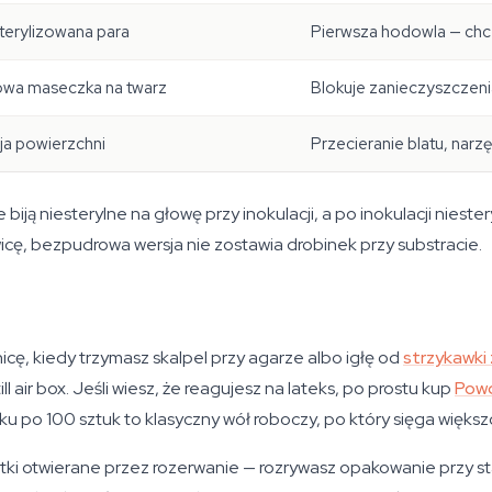
terylizowana para
Pierwsza hodowla — chce
wa maseczka na twarz
Blokuje zanieczyszczeni
ja powierzchni
Przecieranie blatu, narzę
 biją niesterylne na głowę przy inokulacji, a po inokulacji niest
ę, bezpudrowa wersja nie zostawia drobinek przy substracie.
nicę, kiedy trzymasz skalpel przy agarze albo igłę od
strzykawki
ll air box. Jeśli wiesz, że reagujesz na lateks, po prostu kup
Powd
u po 100 sztuk to klasyczny wół roboczy, po który sięga większ
ki otwierane przez rozerwanie — rozrywasz opakowanie przy st