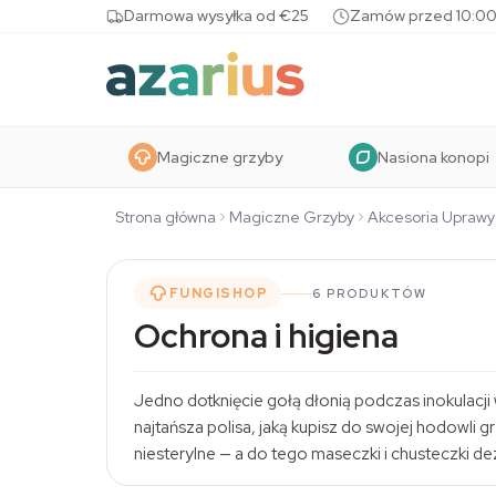
Skip to content
Darmowa wysyłka od €25
Zamów przed 10:00
Magiczne grzyby
Nasiona konopi
Strona główna
Magiczne Grzyby
Akcesoria Uprawy
FUNGISHOP
6 PRODUKTÓW
Ochrona i higiena
Jedno dotknięcie gołą dłonią podczas inokulacji 
najtańsza polisa, jaką kupisz do swojej hodowli
niesterylne — a do tego maseczki i chusteczki d