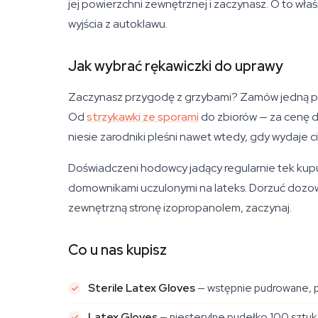
jej powierzchni zewnętrznej i zaczynasz. O to wła
wyjścia z autoklawu.
Jak wybrać rękawiczki do uprawy
Zaczynasz przygodę z grzybami? Zamów jedną parę
Od
strzykawki ze sporami
do zbiorów — za cenę d
niesie zarodniki pleśni nawet wtedy, gdy wydaje ci
Doświadczeni hodowcy jadący regularnie tek kupują
domownikami uczulonymi na lateks. Dorzuć dozownik
zewnętrzną stronę izopropanolem, zaczynaj.
Co u nas kupisz
Sterile Latex Gloves
— wstępnie pudrowane, p
Latex Gloves
— niesterylne pudełko 100 sztuk