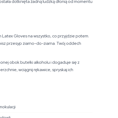
e została dotknięta żadną ludzką dłonią od momentu
h Latex Gloves na wszystko, co przyjdzie potem.
bisz przesyp ziarno-do-ziarna. Twój oddech
onej obok butelki alkoholu i dogaduje się z
rzchnie, wciągnij rękawice, spryskaj ich
okulacji
odowli