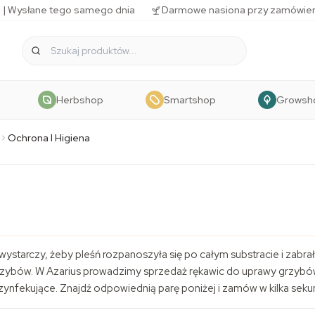
 | Wysłane tego samego dnia
Darmowe nasiona przy zamówien
Herbshop
Smartshop
Growsh
Ochrona I Higiena
wystarczy, żeby pleśń rozpanoszyła się po całym substracie i zabra
 grzybów. W Azarius prowadzimy sprzedaż rękawic do uprawy grzybów
ezynfekujące. Znajdź odpowiednią parę poniżej i zamów w kilka seku