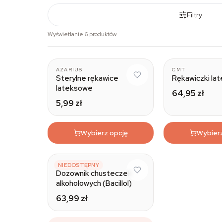
Filtry
Wyświetlanie 6 produktów
AZARIUS
CMT
Sterylne rękawice
Rękawiczki la
lateksowe
64,95 zł
5,99 zł
Wybierz opcję
Wybier
BODE
NIEDOSTĘPNY
Dozownik chusteczek
alkoholowych (Bacillol)
63,99 zł