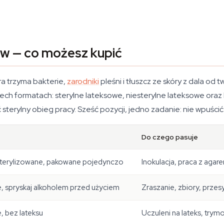
w — co możesz kupić
ra trzyma bakterie,
zarodniki
pleśni i tłuszcz ze skóry z dala od 
ech formatach: sterylne lateksowe, niesterylne lateksowe oraz
erylny obieg pracy. Sześć pozycji, jedno zadanie: nie wpuścić
Do czego pasuje
sterylizowane, pakowane pojedynczo
Inokulacja, praca z agare
e, spryskaj alkoholem przed użyciem
Zraszanie, zbiory, prze
, bez lateksu
Uczuleni na lateks, try