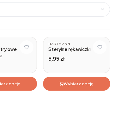
HARTMANN
itrylowe
Sterylne rękawiczki
e
5,95 zł
erz opcję
Wybierz opcję