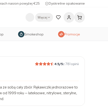
iach nasion powyżej €25
Dyskretne opakowanie
Więcej
op
Smokeshop
Promocje
4.5
/5
z 781 opinii
ła ze sobą cały zbiór. Rękawiczki jednorazowe to
 od 1999 roku — lateksowe, nitrylowe, sterylne,
nd.