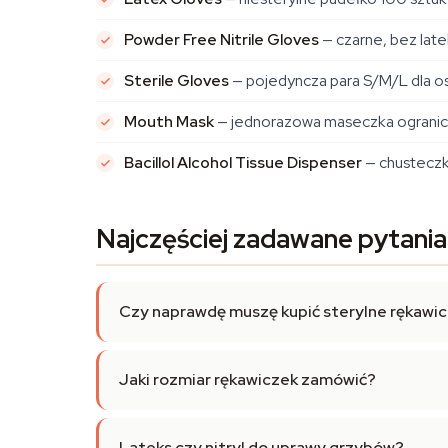
Powder Free Nitrile Gloves
— czarne, bez late
Sterile Gloves
— pojedyncza para S/M/L dla os
Mouth Mask
— jednorazowa maseczka ogranic
Bacillol Alcohol Tissue Dispenser
— chusteczk
Najczęściej zadawane pytania
Czy naprawdę muszę kupić sterylne rękawi
Jaki rozmiar rękawiczek zamówić?
Lateks czy nitryl do uprawy grzybów?