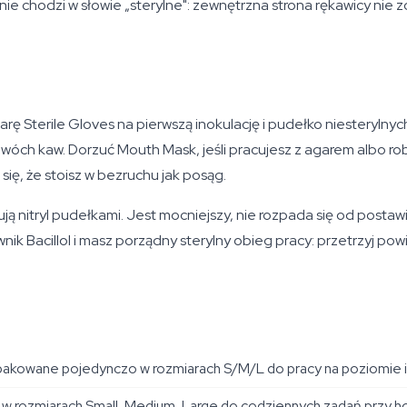
śnie chodzi w słowie „sterylne": zewnętrzna strona rękawicy ni
 Sterile Gloves na pierwszą inokulację i pudełko niesterylnyc
wóch kaw. Dorzuć Mouth Mask, jeśli pracujesz z agarem albo ro
 się, że stoisz w bezruchu jak posąg.
 nitryl pudełkami. Jest mocniejszy, nie rozpada się od postawi
 Bacillol i masz porządny sterylny obieg pracy: przetrzyj powie
akowane pojedynczo w rozmiarach S/M/L do pracy na poziomie in
 w rozmiarach Small, Medium, Large do codziennych zadań przy h