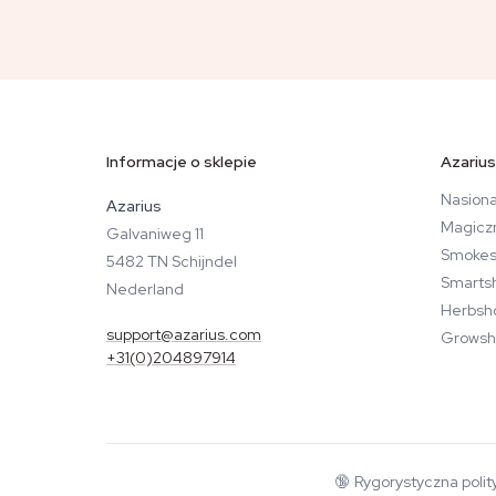
Informacje o sklepie
Azarius
Nasiona
Azarius
Magicz
Galvaniweg 11
Smokes
5482 TN Schijndel
Smarts
Nederland
Herbsh
support@azarius.com
Growsh
+31(0)204897914
🔞
Rygorystyczna polit