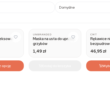
Domyślne
UNBRANDED
CMT
teksowe
Maska na usta do uprawy
Rękawice n
grzybów
bezpudrow
1,49 zł
46,95 zł
z opcję
Dodaj do koszyka
Wybi