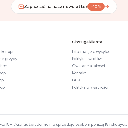
Zapisz się na nasz newsletter
-10%
Obsługa klienta
 konopi
Informacje o wysyłce
ne grzyby
Polityka zwrotów
hop
Gwarancja jakości
hop
Kontakt
op
FAQ
op
Polityka prywatności
yka 18+. Azarius świadomie nie sprzedaje osobom poniżej 18 roku życi