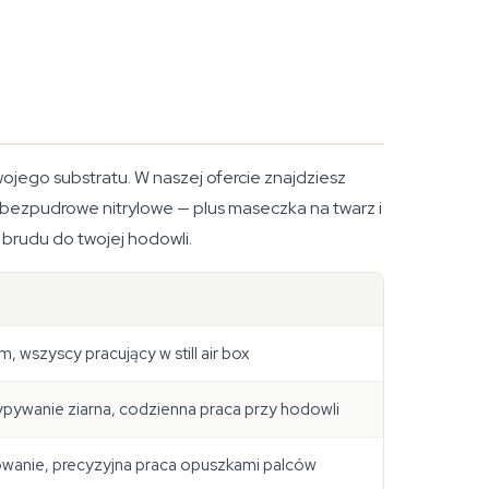
twojego substratu. W naszej ofercie znajdziesz
 bezpudrowe nitrylowe — plus maseczka na twarz i
 brudu do twojej hodowli.
m, wszyscy pracujący w still air box
sypywanie ziarna, codzienna praca przy hodowli
mowanie, precyzyjna praca opuszkami palców