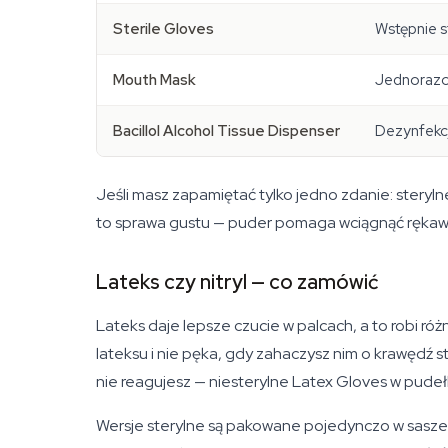
Sterile Gloves
Wstępnie s
Mouth Mask
Jednorazo
Bacillol Alcohol Tissue Dispenser
Dezynfekc
Jeśli masz zapamiętać tylko jedno zdanie: sterylne
to sprawa gustu — puder pomaga wciągnąć rękawic
Lateks czy nitryl — co zamówić
Lateks daje lepsze czucie w palcach, a to robi róż
lateksu i nie pęka, gdy zahaczysz nim o krawędź sti
nie reagujesz — niesterylne Latex Gloves w pudełk
Wersje sterylne są pakowane pojedynczo w saszet