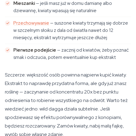
Mieszanki
— jeśli masz już w domu damianę albo
dziewannę, kwiaty wpasują się naturalnie
Przechowywanie
— suszone kwiaty trzymają się dobrze
w szczelnym słoiku z dala od światła nawet do 12
miesięcy, ekstrakt wytrzymuje jeszcze dłużej
Pierwsze podejście
— zacznij od kwiatów, żeby poznać
smak i odczucia, potem ewentualnie kup ekstrakt
Szczerze: większość osób powinna najpierw kupić kwiaty.
Ekstrakt to naprawdę przydatna forma, ale gdy już znasz
roślinę — zaczynanie od koncentratu 20x bez punktu
odniesienia to robienie wszystkiego na odwrót. Warto też
wiedzieć jedno: wild dagga działa subtelnie. Jeśli
spodziewasz się efektu porównywalnego z konopiami,
będziesz rozczarowany. Zamów kwiaty, nabij małą fajkę,
wyrób sobie własne zdanie.