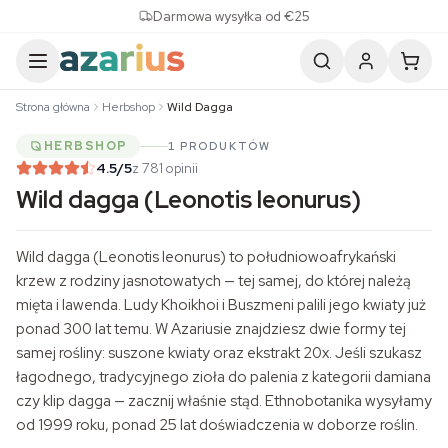
Skip to content
Darmowa wysyłka od €25
Strona główna
Herbshop
Wild Dagga
HERBSHOP
1 PRODUKTÓW
4.5
/5
z 781 opinii
Wild dagga (Leonotis leonurus)
Wild dagga (Leonotis leonurus) to południowoafrykański
krzew z rodziny jasnotowatych — tej samej, do której należą
mięta i
lawenda
. Ludy Khoikhoi i Buszmeni palili jego kwiaty już
ponad 300 lat temu. W Azariusie znajdziesz dwie formy tej
samej rośliny: suszone kwiaty oraz ekstrakt 20x. Jeśli szukasz
łagodnego, tradycyjnego zioła do palenia z kategorii damiana
czy
klip dagga
— zacznij właśnie stąd. Ethnobotanika wysyłamy
od 1999 roku, ponad 25 lat doświadczenia w doborze roślin.