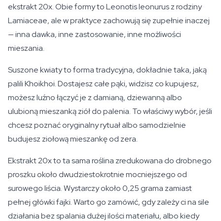
ekstrakt 20x. Obie formy to Leonotis leonurus z rodziny
Lamiaceae, ale w praktyce zachowują się zupełnie inaczej
— inna dawka, inne zastosowanie, inne możliwości
mieszania.
Suszone kwiaty to forma tradycyjna, dokładnie taka, jaką
palili Khoikhoi. Dostajesz całe pąki, widzisz co kupujesz,
możesz luźno łączyć je z damianą, dziewanną albo
ulubioną mieszanką ziół do palenia. To właściwy wybór, jeśli
chcesz poznać oryginalny rytuał albo samodzielnie
budujesz ziołową mieszankę od zera.
Ekstrakt 20x to ta sama roślina zredukowana do drobnego
proszku około dwudziestokrotnie mocniejszego od
surowego liścia. Wystarczy około 0,25 grama zamiast
pełnej główki fajki. Warto go zamówić, gdy zależy ci na sile
działania bez spalania dużej ilości materiału, albo kiedy