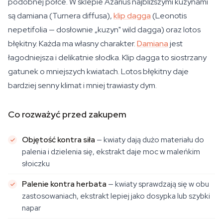
podobnej półce. W sklepie Azarius najbliższymi kuzynami
są damiana (Turnera diffusa),
klip dagga
(Leonotis
nepetifolia — dosłownie „kuzyn" wild dagga) oraz lotos
błękitny. Każda ma własny charakter.
Damiana
jest
łagodniejsza i delikatnie słodka. Klip dagga to siostrzany
gatunek o mniejszych kwiatach. Lotos błękitny daje
bardziej senny klimat i mniej trawiasty dym.
Co rozważyć przed zakupem
Objętość kontra siła
— kwiaty dają dużo materiału do
palenia i dzielenia się, ekstrakt daje moc w maleńkim
słoiczku
Palenie kontra herbata
— kwiaty sprawdzają się w obu
zastosowaniach, ekstrakt lepiej jako dosypka lub szybki
napar