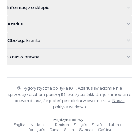
Informacje o sklepie
Azarius
Azarius
Galvaniweg 11
5482 TN Schijndel
Nasiona konopi
Obsługa klienta
Nederland
Magiczne grzyby
Informacje o wysyłce
support@azarius.com
Smokeshop
O nas & prawne
+31(0)204897914
Polityka zwrotów
Smartshop
O Azarius
Gwarancja jakości
Herbshop
Wiki
Kontakt
Growshop
Blog
🔞
Rygorystyczna polityka 18+. Azarius świadomie nie
FAQ
sprzedaje osobom poniżej 18 roku życia. Składając zamówienie
Muzyka
Polityka prywatności
potwierdzasz, że jesteś pełnoletni w swoim kraju.
Nasza
Autorzy
polityka wiekowa
Standardy redakcyjne
Międzynarodowy
English
·
Nederlands
·
Deutsch
·
Français
·
Español
·
Italiano
·
Narzędzia i kalkulatory
Português
·
Dansk
·
Suomi
·
Svenska
·
Čeština
Promocje