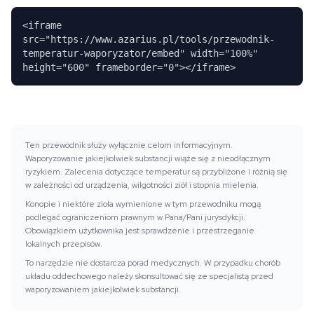
<iframe
src="https://www.azarius.pl/tools/przewodnik-
temperatur-waporyzator/embed" width="100%"
height="600" frameborder="0"></iframe>
Ten przewodnik służy wyłącznie celom informacyjnym.
Waporyzowanie jakiejkolwiek substancji wiąże się z nieodłącznym
ryzykiem. Zalecenia dotyczące temperatur są przybliżone i różnią się
w zależności od urządzenia, wilgotności ziół i stopnia mielenia.
Konopie i niektóre zioła wymienione w tym przewodniku mogą
podlegać ograniczeniom prawnym w Pana/Pani jurysdykcji.
Obowiązkiem użytkownika jest sprawdzenie i przestrzeganie
lokalnych przepisów.
To narzędzie nie dostarcza porad medycznych. W przypadku chorób
układu oddechowego należy skonsultować się ze specjalistą przed
waporyzowaniem jakiejkolwiek substancji.