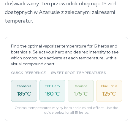
doświadczamy. Ten przewodnik obejmuje 15 ziół
dostępnych w Azariusie z zalecanymi zakresami
temperatur.
Find the optimal vaporizer temperature for 15 herbs and
botanicals. Select your herb and desired intensity to see
which compounds activate at each temperature, with a
visual compound chart.
QUICK REFERENCE — SWEET SPOT TEMPERATURES
Cannabis
CBD Herb
Damiana
Blue Lotus
185°C
180°C
175°C
125°C
Optimal temperatures vary by herb and desired effect. Use the
guide below for all 15 herbs.