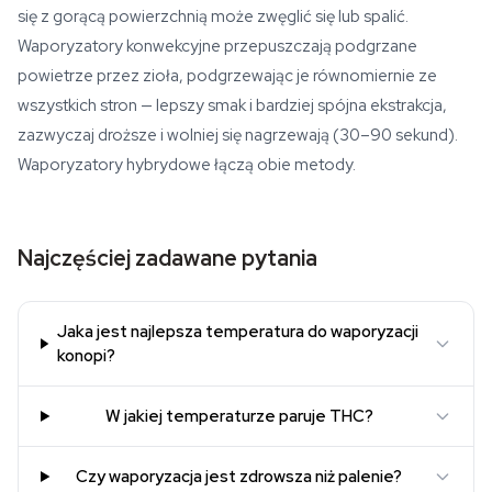
się z gorącą powierzchnią może zwęglić się lub spalić.
Waporyzatory konwekcyjne przepuszczają podgrzane
powietrze przez zioła, podgrzewając je równomiernie ze
wszystkich stron — lepszy smak i bardziej spójna ekstrakcja,
zazwyczaj droższe i wolniej się nagrzewają (30–90 sekund).
Waporyzatory hybrydowe łączą obie metody.
Najczęściej zadawane pytania
Jaka jest najlepsza temperatura do waporyzacji
konopi?
W jakiej temperaturze paruje THC?
Czy waporyzacja jest zdrowsza niż palenie?