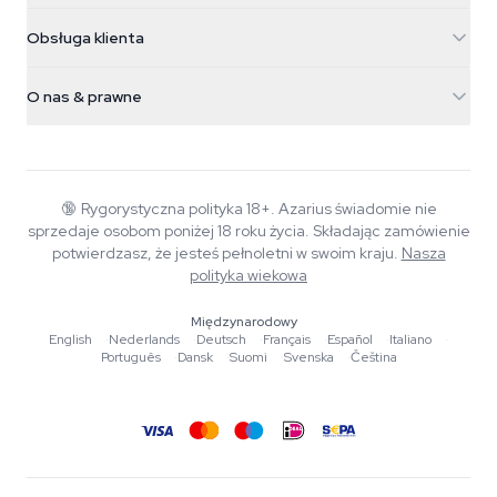
5482 TN Schijndel
Nasiona konopi
Obsługa klienta
Nederland
Magiczne grzyby
Informacje o wysyłce
support@azarius.com
Smokeshop
O nas & prawne
+31(0)204897914
Polityka zwrotów
Smartshop
O Azarius
Gwarancja jakości
Herbshop
Wiki
Kontakt
Growshop
Blog
🔞
Rygorystyczna polityka 18+. Azarius świadomie nie
FAQ
sprzedaje osobom poniżej 18 roku życia. Składając zamówienie
Muzyka
Polityka prywatności
potwierdzasz, że jesteś pełnoletni w swoim kraju.
Nasza
Autorzy
polityka wiekowa
Standardy redakcyjne
Międzynarodowy
English
·
Nederlands
·
Deutsch
·
Français
·
Español
·
Italiano
·
Narzędzia i kalkulatory
Português
·
Dansk
·
Suomi
·
Svenska
·
Čeština
Promocje
Mapa strony