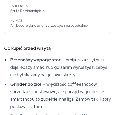
Spui / Rembrandtplein
Art Deco, piękne wnętrze, zostajesz na popołudnie
Co kupić przed wizytą
Przenośny waporyzator
— omija zakaz tytoniu i
daje lepszy smak. Kup go zanim wyruszysz, żebyś
nie był skazany na gotowe skręty.
Grinder do ziół
— większość coffeeshopów
sprzedaje podstawowe, ale porządny grinder ze
smartshopu to zupełnie inna liga. Zamów taki, który
posłuży ci latami.