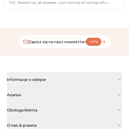
THC. Dowiedz się, jak powstaje, czym różni się od suchego siftu i
dlaczego warto…
Zapisz się na nasz newsletter
-10%
Informacje o sklepie
Azarius
Azarius
Galvaniweg 11
5482 TN Schijndel
Nasiona konopi
Obsługa klienta
Nederland
Magiczne grzyby
Informacje o wysyłce
support@azarius.com
Smokeshop
O nas & prawne
+31(0)204897914