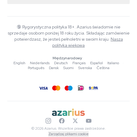
Polityka zwrotów
Smartshop
O Azarius
Gwarancja jakości
Herbshop
Wiki
Kontakt
Growshop
Blog
🔞
Rygorystyczna polityka 18+. Azarius świadomie nie
FAQ
sprzedaje osobom poniżej 18 roku życia. Składając zamówienie
Muzyka
Polityka prywatności
potwierdzasz, że jesteś pełnoletni w swoim kraju.
Nasza
Autorzy
polityka wiekowa
Standardy redakcyjne
Międzynarodowy
English
·
Nederlands
·
Deutsch
·
Français
·
Español
·
Italiano
·
Narzędzia i kalkulatory
Português
·
Dansk
·
Suomi
·
Svenska
·
Čeština
Promocje
Mapa strony
© 2026 Azarius. Wszelkie prawa zastrzeżone.
Zarządzaj plikami cookie