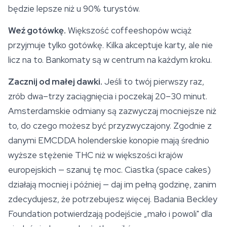
będzie lepsze niż u 90% turystów.
Weź gotówkę.
Większość coffeeshopów wciąż
przyjmuje tylko gotówkę. Kilka akceptuje karty, ale nie
licz na to. Bankomaty są w centrum na każdym kroku.
Zacznij od małej dawki.
Jeśli to twój pierwszy raz,
zrób dwa–trzy zaciągnięcia i poczekaj 20–30 minut.
Amsterdamskie odmiany są zazwyczaj mocniejsze niż
to, do czego możesz być przyzwyczajony. Zgodnie z
danymi EMCDDA holenderskie konopie mają średnio
wyższe stężenie THC niż w większości krajów
europejskich — szanuj tę moc. Ciastka (
space
cakes)
działają mocniej i później — daj im pełną godzinę, zanim
zdecydujesz, że potrzebujesz więcej. Badania Beckley
Foundation potwierdzają podejście „mało i powoli" dla