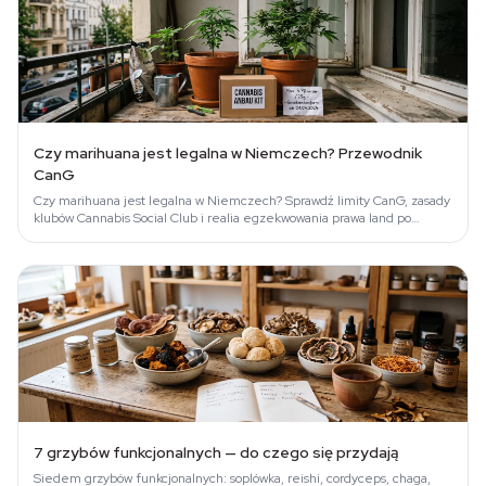
Czy marihuana jest legalna w Niemczech? Przewodnik
CanG
Czy marihuana jest legalna w Niemczech? Sprawdź limity CanG, zasady
klubów Cannabis Social Club i realia egzekwowania prawa land po
landzie.
7 grzybów funkcjonalnych — do czego się przydają
Siedem grzybów funkcjonalnych: soplówka, reishi, cordyceps, chaga,