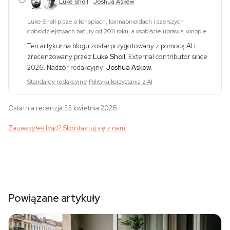
Luke Sholl
·
Joshua Askew
Luke Sholl pisze o konopiach, kannabinoidach i szerszych
dobrodziejstwach natury od 2011 roku, a osobiście uprawia konopie w
domowych namiotach uprawowych od ponad dekady. To praktyczne
Ten artykuł na blogu został przygotowany z pomocą AI i
doświadczenie w uprawie — obejmują
zrecenzowany przez
Luke Sholl
,
External contributor since
2026
. Nadzór redakcyjny:
Joshua Askew
.
Standardy redakcyjne
·
Polityka korzystania z AI
Ostatnia recenzja 23 kwietnia 2026
Zauważyłeś błąd? Skontaktuj się z nami
Powiązane artykuły