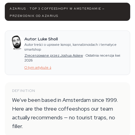
AZARIUS · TOP 3 COFFEESHOPY W AMSTERDAMIE —
PRZEWODNIK OD AZARIUS
Autor: Luke Sholl
Autor treści o uprawie konopi, kannabinoidach i tematyce
smartshop
Zrecenzowane przez Joshua Askew
·
Ostatnia recenzja kwi
2026
O tym artykule
↓
DEFINITION
We've been based in Amsterdam since 1999.
Here are the three coffeeshops our team
actually recommends — no tourist traps, no
filler.