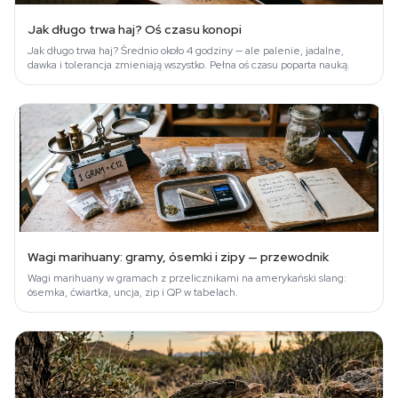
Jak długo trwa haj? Oś czasu konopi
Jak długo trwa haj? Średnio około 4 godziny — ale palenie, jadalne,
dawka i tolerancja zmieniają wszystko. Pełna oś czasu poparta nauką.
Wagi marihuany: gramy, ósemki i zipy — przewodnik
Wagi marihuany w gramach z przelicznikami na amerykański slang:
ósemka, ćwiartka, uncja, zip i QP w tabelach.