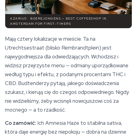
AZARIUS · BOEREJONGENS — BEST COFFEESHOP IN
AMSTERDAM FOR FIRST-TIMERS
Mają cztery lokalizacje w mieście. Ta na
Utrechtsestraat (blisko Rembrandtplein) jest
najwygodniejsza dla odwiedzających. Wchodzisz i
widzisz przejrzyste menu — odmiany uporządkowane
według typu i efektu, z podanymi procentami THC i
CBD. Budtenderzy pytają, jakiego doświadczenia
szukasz, i kierują cię do czegoś odpowiedniego. Nigdy
nie widzieliśmy, żeby wcisnęli nowicjuszowi coś za
mocnego — a to rzadkość.
Co zamówić:
Ich
Amnesia Haze
to stabilna sativa,
która daje energię bez niepokoju — dobra na dzienne