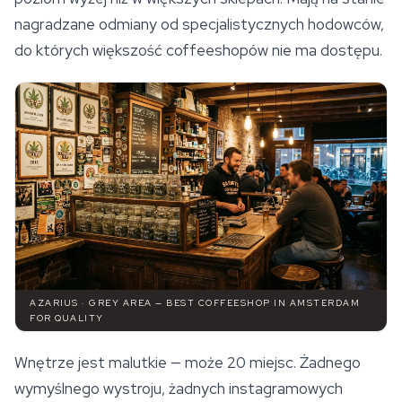
nagradzane odmiany od specjalistycznych hodowców,
do których większość coffeeshopów nie ma dostępu.
AZARIUS · GREY AREA — BEST COFFEESHOP IN AMSTERDAM
FOR QUALITY
Wnętrze jest malutkie — może 20 miejsc. Żadnego
wymyślnego wystroju, żadnych instagramowych