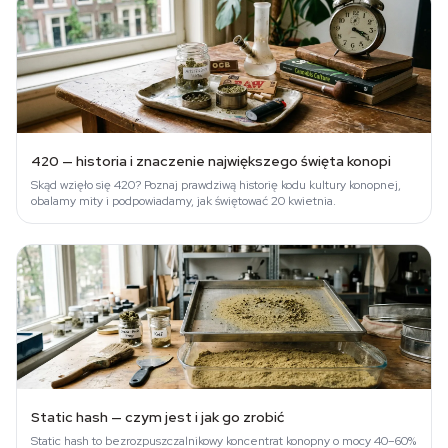
420 — historia i znaczenie największego święta konopi
Skąd wzięło się 420? Poznaj prawdziwą historię kodu kultury konopnej,
obalamy mity i podpowiadamy, jak świętować 20 kwietnia.
Static hash — czym jest i jak go zrobić
Static hash to bezrozpuszczalnikowy koncentrat konopny o mocy 40–60%