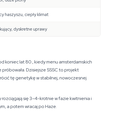
r, duże plony
cy haszyszu, ciepły klimat
kujący, dyskretne uprawy
od koniec lat 80., kiedy menu amsterdamskich
próbowała. Dzisiejsze SSSC to projekt
rócić tę genetykę w stabilnej, nowoczesnej
rozciągają się 3–4-krotnie w fazie kwitnienia i
ym, a potem wracaj po Haze.