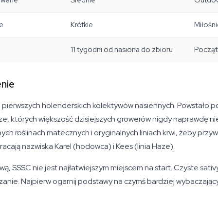
zowane
Średnie
Outdoo
e
Krótkie
Miłośni
11 tygodni od nasiona do zbioru
Począt
enie
 pierwszych holenderskich kolektywów nasiennych. Powstało p
których większość dzisiejszych growerów nigdy naprawdę nie 
 roślinach matecznych i oryginalnych liniach krwi, żeby przyw
acają nazwiska Karel (hodowca) i Kees (linia Haze).
ą, SSSC nie jest najłatwiejszym miejscem na start. Czyste sativy 
anie. Najpierw ogarnij podstawy na czymś bardziej wybaczając