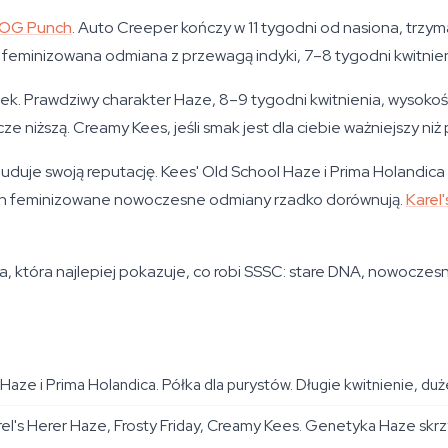
 OG Punch
. Auto Creeper kończy w 11 tygodni od nasiona, trzyma 
minizowana odmiana z przewagą indyki, 7–8 tygodni kwitnienia,
odek. Prawdziwy charakter Haze, 8–9 tygodni kwitnienia, wysoko
ze niższą. Creamy Kees, jeśli smak jest dla ciebie ważniejszy niż 
uduje swoją reputację. Kees' Old School Haze i Prima Holandica
kich feminizowane nowoczesne odmiany rzadko dorównują.
Karel
a, która najlepiej pokazuje, co robi SSSC: stare DNA, nowoczesn
aze i Prima Holandica. Półka dla purystów. Długie kwitnienie, duż
rel's Herer Haze, Frosty Friday, Creamy Kees. Genetyka Haze skrz