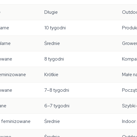
e
Długie
Outdoo
larne
10 tygodni
Produk
larne
Średnie
Grower
zowane
8 tygodni
Kompak
feminizowane
Krótkie
Małe na
zowane
7–8 tygodni
Początk
ane
6–7 tygodni
Szybki 
 feminizowane
Średnie
Indoor