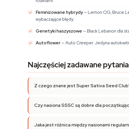
roślinami.
Feminizowane hybrydy
— Lemon OG, Bruce Lem
wybaczające błędy.
Genetyki haszyszowe
— Black Lebanon dla star
Autoflower
— Auto Creeper. Jedyna autokwitną
Najczęściej zadawane pytania
Z czego znane jest Super Sativa Seed Club
Czy nasiona SSSC są dobre dla początkują
Jaka jest różnica między nasionami regula