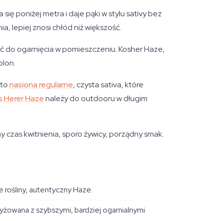
się poniżej metra i daje pąki w stylu sativy bez
 lepiej znosi chłód niż większość.
ść do ogarnięcia w pomieszczeniu. Kosher Haze,
plon.
 to
nasiona regularne
, czysta sativa, które
's Herer Haze
należy do outdooru w długim
y czas kwitnienia, sporo żywicy, porządny smak.
e rośliny, autentyczny Haze.
yżowana z szybszymi, bardziej ogarnialnymi