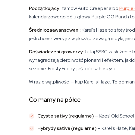
Początkujący:
zamów Auto Creeper albo
Purple
kalendarzowego bólu głowy. Purple OG Punch to fe
Średniozaawansowani:
Karel's Haze to złoty śr
jeśli chcesz wersję z większą przewagą indyki, jeszc
Doświadczeni growerzy:
tutaj SSSC zasłużenie b
wynagradzają cierpliwość plonami i efektem, ja
sezonie. Frosty Friday, jeśli robisz haszysz.
W razie wątpliwości — kup Karel's Haze. To odmian
Co mamy na półce
Czyste sativy (regularne)
— Kees' Old School H
Hybrydy sativa (regularne)
— Karel's Haze, Ka