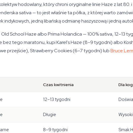
ktyw hodowlany, który chroni oryginalne linie Haze z lat 80. i 
lenderska sativa — to jest właśnie ta półka, z której warto zam
wek indykowych, jedną libańską odmianę haszyszową i jedną auto
es' Old School Haze albo Prima Holandica — 100% sativa, 12–13 ty
 bez tego maratonu, kupi Karel's Haze (8–9 tygodni) albo Koshe
e przejście), Strawberry Cookies (6–7 tygodni) lub
Bruce Lem
Czas kwitnienia
Dla ko
ne
12–13 tygodni
Doświa
ne
Długie
Wysoki
larne
8–9 tygodni
Smak H