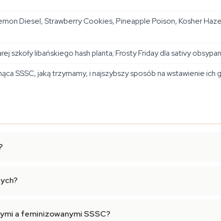
on Diesel, Strawberry Cookies, Pineapple Poison, Kosher Haze
ej szkoły libańskiego hash planta; Frosty Friday dla sativy obsypa
ca SSSC, jaką trzymamy, i najszybszy sposób na wstawienie ich g
?
cych?
rnymi a feminizowanymi SSSC?