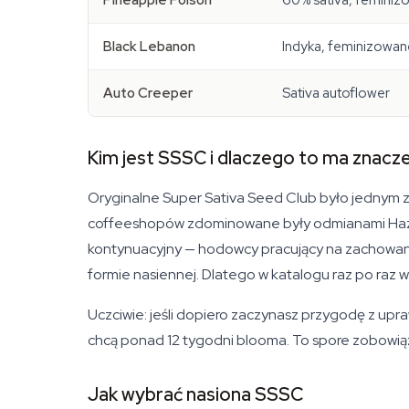
Pineapple Poison
60% sativa, femini
Black Lebanon
Indyka, feminizowan
Auto Creeper
Sativa autoflower
Kim jest SSSC i dlaczego to ma znacz
Oryginalne Super Sativa Seed Club było jednym z
coffeeshopów zdominowane były odmianami Haze, 
kontynuacyjny — hodowcy pracujący na zachowanych
formie nasiennej. Dlatego w katalogu raz po raz wr
Uczciwie: jeśli dopiero zaczynasz przygodę z upraw
chcą ponad 12 tygodni blooma. To spore zobowiąz
Jak wybrać nasiona SSSC