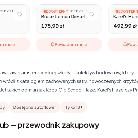
EED CLUB
SUPER SATIVA SEED CLUB
NIEDOSTĘPNY
SUPER SATIV
NIEDOSTĘPN
n
Bruce Lemon Diesel
Karel's Her
175,99 zł
492,99 zł
om mnie
Powiadom mnie
Powi
rawdziwej amsterdamskiej szkoły — kolektyw hodowców, który po
h wrócił z katalogiem zachowanych sativ, nowoczesnych krzyż
eł takich odmian jak Kees' Old School Haze, Karel's Haze czy P
ydy
Dostępna autoflower
Tylko 18+
lub — przewodnik zakupowy