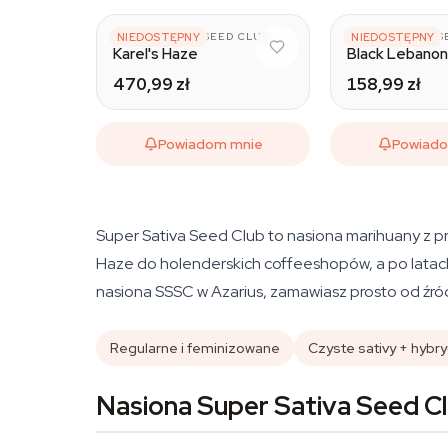
SUPER SATIVA SEED CLUB
NIEDOSTĘPNY
SUPER SATIVA S
NIEDOSTĘPNY
Karel's Haze
Black Lebano
470,99 zł
158,99 zł
Powiadom mnie
Powiad
Super Sativa Seed Club to nasiona marihuany z p
Haze do holenderskich coffeeshopów, a po latac
nasiona SSSC w Azarius, zamawiasz prosto od źród
Regularne i feminizowane
Czyste sativy + hybr
Nasiona Super Sativa Seed C