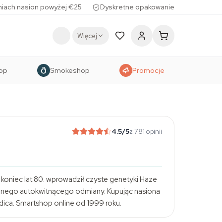
iach nasion powyżej €25
Dyskretne opakowanie
Więcej
op
Smokeshop
Promocje
4.5
/5
z 781 opinii
koniec lat 80. wprowadził czyste genetyki Haze
ednego autokwitnącego odmiany. Kupując nasiona
dica. Smartshop online od 1999 roku.