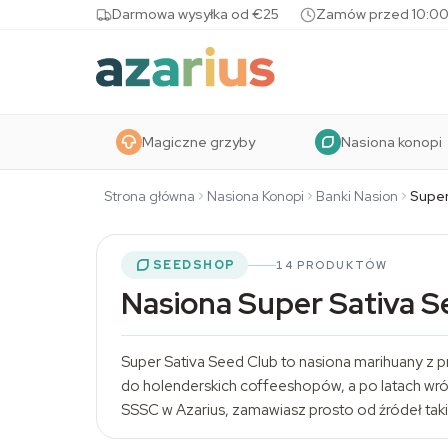
Skip to content
Darmowa wysyłka od €25
Zamów przed 10:00
Magiczne grzyby
Nasiona konopi
Strona główna
Nasiona Konopi
Banki Nasion
Super
SEEDSHOP
14 PRODUKTÓW
Nasiona Super Sativa S
Super Sativa Seed Club to nasiona marihuany z 
do holenderskich coffeeshopów, a po latach wr
SSSC w Azarius, zamawiasz prosto od źródeł taki