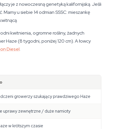
łączy je z nowoczesną genetyką kalifornijską. Jeśli
ówić. Mamy u siebie 14 odmian SSSC: mieszankę
kwitnącą.
godni kwitnienia, ogromne rośliny, żadnych
r Haze (8 tygodni, poniżej 120 cm). A łowcy
on Diesel
.
go
dczeni growerzy szukający prawdziwego Haze
e uprawy zewnętrzne / duże namioty
aze w krótszym czasie