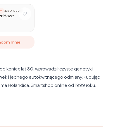
A SEED CLUB
Y
er Haze
adom mnie
d koniec lat 80. wprowadził czyste genetyki
ówek i jednego autokwitnącego odmiany. Kupując
rima Holandica. Smartshop online od 1999 roku.