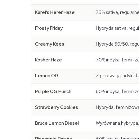
Karel's Herer Haze
75% sativa, regularn
Frosty Friday
Hybryda sativa, regu
Creamy Kees
Hybryda 50/50, regu
Kosher Haze
70% indyka, femini
Lemon OG
Z przewagą indyki, 
Purple OG Punch
80% indyka, femini
Strawberry Cookies
Hybryda, feminizow
Bruce Lemon Diesel
Wyrównana hybryda,