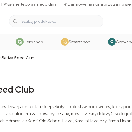
 | Wysłane tego samego dnia
Darmowe nasiona przy zamówien
Herbshop
Smartshop
Growsh
 Sativa Seed Club
eed Club
prawdziwej amsterdamskiej szkoły — kolektyw hodowców, który pod 
ócił z katalogiem zachowanych sativ, nowoczesnych krzyżówek i j
ch odmian jak Kees' Old School Haze, Karel's Haze czy Prima Holan