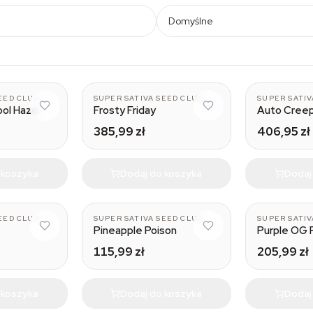
Domyślne
EED CLUB
SUPER SATIVA SEED CLUB
SUPER SATIV
ool Haze
Frosty Friday
Auto Cree
385,99 zł
406,95 zł
 koszyka
Dodaj do koszyka
Dodaj
EED CLUB
SUPER SATIVA SEED CLUB
SUPER SATIV
Pineapple Poison
Purple OG 
115,99 zł
205,99 zł
 koszyka
Dodaj do koszyka
Dodaj