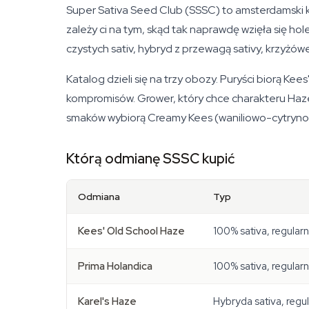
Super Sativa Seed Club (SSSC) to amsterdamski kole
zależy ci na tym, skąd tak naprawdę wzięła się ho
czystych sativ, hybryd z przewagą sativy, krzyżó
Katalog dzieli się na trzy obozy. Puryści biorą Ke
kompromisów. Grower, który chce charakteru Haze
smaków wybiorą Creamy Kees (waniliowo-cytrynow
Którą odmianę SSSC kupić
Odmiana
Typ
Kees' Old School Haze
100% sativa, regular
Prima Holandica
100% sativa, regular
Karel's Haze
Hybryda sativa, regu