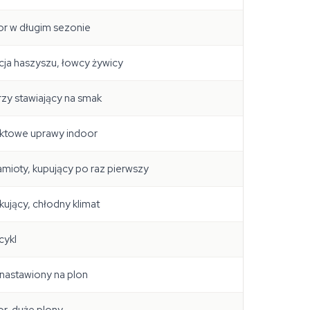
r w długim sezonie
cja haszyszu, łowcy żywicy
zy stawiający na smak
towe uprawy indoor
mioty, kupujący po raz pierwszy
ujący, chłodny klimat
cykl
 nastawiony na plon