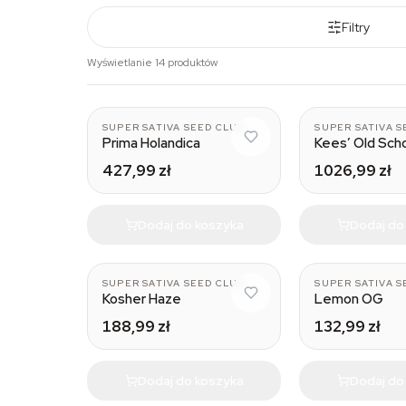
Filtry
Wyświetlanie 14 produktów
SUPER SATIVA SEED CLUB
SUPER SATIVA S
Prima Holandica
Kees’ Old Sch
427,99 zł
1026,99 zł
Dodaj do koszyka
Dodaj do
SUPER SATIVA SEED CLUB
SUPER SATIVA S
Kosher Haze
Lemon OG
188,99 zł
132,99 zł
Dodaj do koszyka
Dodaj do