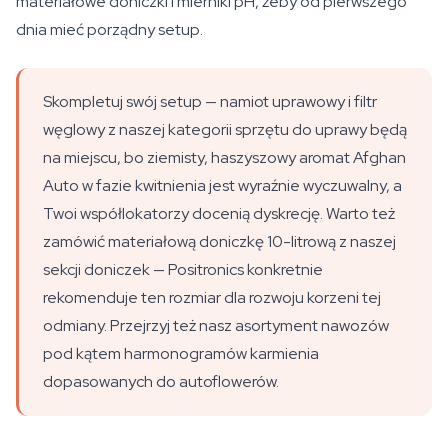
materiałowe doniczki i mierniki pH, żeby od pierwszego
dnia mieć porządny setup.
Skompletuj swój setup — namiot uprawowy i filtr
węglowy z naszej kategorii sprzętu do uprawy będą
na miejscu, bo ziemisty, haszyszowy aromat Afghan
Auto w fazie kwitnienia jest wyraźnie wyczuwalny, a
Twoi współlokatorzy docenią dyskrecję. Warto też
zamówić materiałową doniczkę 10-litrową z naszej
sekcji doniczek — Positronics konkretnie
rekomenduje ten rozmiar dla rozwoju korzeni tej
odmiany. Przejrzyj też nasz asortyment nawozów
pod kątem harmonogramów karmienia
dopasowanych do autoflowerów.