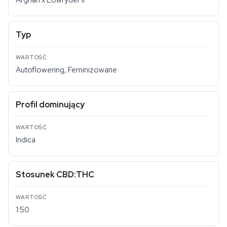
Afghan x Lowryder II
Typ
Autoflowering, Feminizowane
Profil dominujący
Indica
Stosunek CBD:THC
1:50