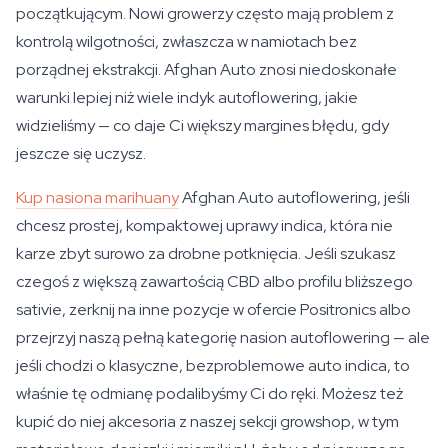
początkującym. Nowi growerzy często mają problem z
kontrolą wilgotności, zwłaszcza w namiotach bez
porządnej ekstrakcji. Afghan Auto znosi niedoskonałe
warunki lepiej niż wiele indyk autoflowering, jakie
widzieliśmy — co daje Ci większy margines błędu, gdy
jeszcze się uczysz.
Kup nasiona marihuany
Afghan Auto autoflowering, jeśli
chcesz prostej, kompaktowej uprawy indica, która nie
karze zbyt surowo za drobne potknięcia. Jeśli szukasz
czegoś z większą zawartością CBD albo profilu bliższego
sativie, zerknij na inne pozycje w ofercie Positronics albo
przejrzyj naszą pełną kategorię nasion autoflowering — ale
jeśli chodzi o klasyczne, bezproblemowe auto indica, to
właśnie tę odmianę podalibyśmy Ci do ręki. Możesz też
kupić do niej akcesoria z naszej sekcji growshop, w tym