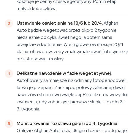
kosztuje je cenny czas wegetatywny. Pomiń etap
małych kubeczków.
Ustawienie oświetlenia na 18/6 lub 20/4.
Afghan
Auto będzie wegetować przez około 2 tygodnie
niezależnie od cyklu świetlnego, a potem sama
przejdzie w kwitnienie. Wielu growerów stosuje 20/4
dla autoflowerów, żeby zmaksymalizować fotosyntezę
bez stresowania rośliny.
Delikatne nawożenie w fazie wegetatywnej.
Autoflowery są mniejsze niż odmiany fotoperiodowe i
łatwo je przepalić. Zacznij od połowy zalecanej dawki
nawozów i stopniowo zwiększaj. Przejdź na nawozy do
kwitnienia, gdy zobaczysz pierwsze słupki — około 2.–
3. tygodnia.
Monitorowanie rozstawu gałęzi od 4. tygodnia.
Gałęzie Afghan Auto rosną długie i liczne — podginaj je