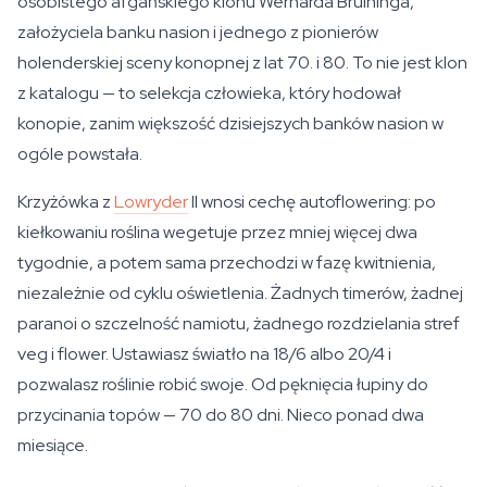
osobistego afgańskiego klonu Wernarda Bruininga,
założyciela banku nasion i jednego z pionierów
holenderskiej sceny konopnej z lat 70. i 80. To nie jest klon
z katalogu — to selekcja człowieka, który hodował
konopie, zanim większość dzisiejszych banków nasion w
ogóle powstała.
Krzyżówka z
Lowryder
II wnosi cechę autoflowering: po
kiełkowaniu roślina wegetuje przez mniej więcej dwa
tygodnie, a potem sama przechodzi w fazę kwitnienia,
niezależnie od cyklu oświetlenia. Żadnych timerów, żadnej
paranoi o szczelność namiotu, żadnego rozdzielania stref
veg i flower. Ustawiasz światło na 18/6 albo 20/4 i
pozwalasz roślinie robić swoje. Od pęknięcia łupiny do
przycinania topów — 70 do 80 dni. Nieco ponad dwa
miesiące.