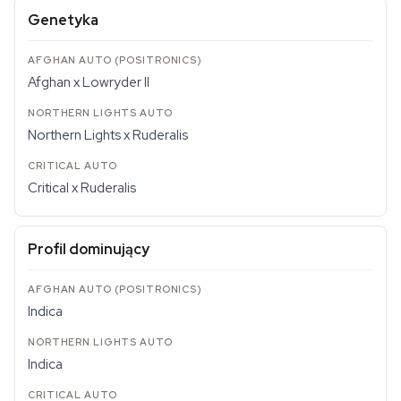
Genetyka
Afghan x Lowryder II
Northern Lights x Ruderalis
Critical x Ruderalis
Profil dominujący
Indica
Indica