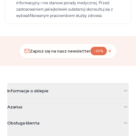
informacyjny i nie stanowi porady medycznej. Przed
zastosowaniem jakiejkolwiek substancji skonsultuj się z
wykwalifikowanym pracownikiem służby zdrowia.
Zapisz się na nasz newsletter
-10%
Informacje o sklepie
Azarius
Azarius
Galvaniweg 11
5482 TN Schijndel
Nasiona konopi
Obsługa klienta
Nederland
Magiczne grzyby
Informacje o wysyłce
support@azarius.com