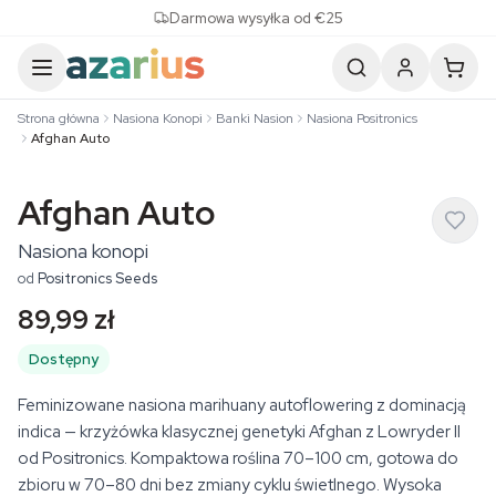
Skip to content
Darmowa wysyłka od €25
Strona główna
Nasiona Konopi
Banki Nasion
Nasiona Positronics
Afghan Auto
Afghan Auto
Nasiona konopi
od
Positronics Seeds
89,99 zł
Dostępny
Feminizowane nasiona marihuany autoflowering z dominacją
indica — krzyżówka klasycznej genetyki Afghan z Lowryder II
od Positronics. Kompaktowa roślina 70–100 cm, gotowa do
zbioru w 70–80 dni bez zmiany cyklu świetlnego. Wysoka