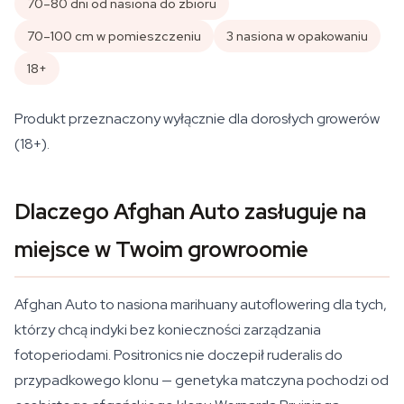
70–80 dni od nasiona do zbioru
70–100 cm w pomieszczeniu
3 nasiona w opakowaniu
18+
Produkt przeznaczony wyłącznie dla dorosłych growerów
(18+).
Dlaczego Afghan Auto zasługuje na
miejsce w Twoim growroomie
Afghan Auto to nasiona marihuany autoflowering dla tych,
którzy chcą indyki bez konieczności zarządzania
fotoperiodami. Positronics nie doczepił ruderalis do
przypadkowego klonu — genetyka matczyna pochodzi od