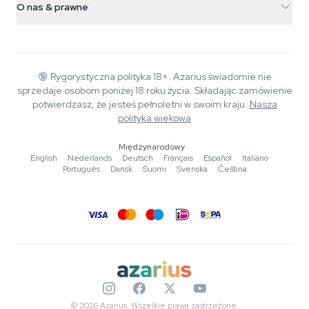
Smokeshop
O nas & prawne
+31(0)204897914
Polityka zwrotów
Smartshop
O Azarius
Gwarancja jakości
Herbshop
Wiki
Kontakt
Growshop
Blog
🔞
Rygorystyczna polityka 18+. Azarius świadomie nie
FAQ
sprzedaje osobom poniżej 18 roku życia. Składając zamówienie
Muzyka
Polityka prywatności
potwierdzasz, że jesteś pełnoletni w swoim kraju.
Nasza
Autorzy
polityka wiekowa
Standardy redakcyjne
Międzynarodowy
English
·
Nederlands
·
Deutsch
·
Français
·
Español
·
Italiano
·
Narzędzia i kalkulatory
Português
·
Dansk
·
Suomi
·
Svenska
·
Čeština
Promocje
Mapa strony
© 2026 Azarius. Wszelkie prawa zastrzeżone.