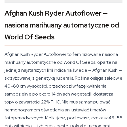
Afghan Kush Ryder Autoflower —
nasiona marihuany automatyczne od
World Of Seeds
Afghan Kush Ryder Autoflower to feminizowane nasiona
marihuany automatyczne od World Of Seeds, oparte na
jednej z najstarszych linii indica na świecie — Afghan Kush —
skrzyżowanej z genetyką ruderalis. Roślina osiąga zaledwie
40–80 cm wysokości, przechodzi w fazę kwitnienia
samodzielnie po około 14 dniach wegetacji i dostarcza
topy o zawartości 22% THC. Nie musisz manipulować
harmonogramem oświetlenia ani ustawiać timerów
fotoperiodycznych. Kiełkujesz, podlewasz, czekasz 45–55
dni kwitnienia — i zbierasz gęste, pokryte trichomami