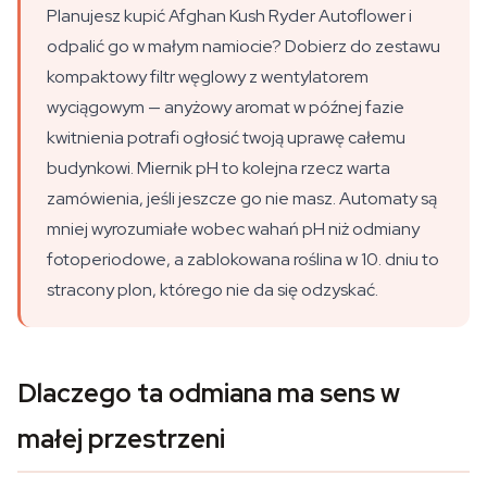
Planujesz kupić Afghan Kush Ryder Autoflower i
odpalić go w małym namiocie? Dobierz do zestawu
kompaktowy filtr węglowy z wentylatorem
wyciągowym — anyżowy aromat w późnej fazie
kwitnienia potrafi ogłosić twoją uprawę całemu
budynkowi. Miernik pH to kolejna rzecz warta
zamówienia, jeśli jeszcze go nie masz. Automaty są
mniej wyrozumiałe wobec wahań pH niż odmiany
fotoperiodowe, a zablokowana roślina w 10. dniu to
stracony plon, którego nie da się odzyskać.
Dlaczego ta odmiana ma sens w
małej przestrzeni