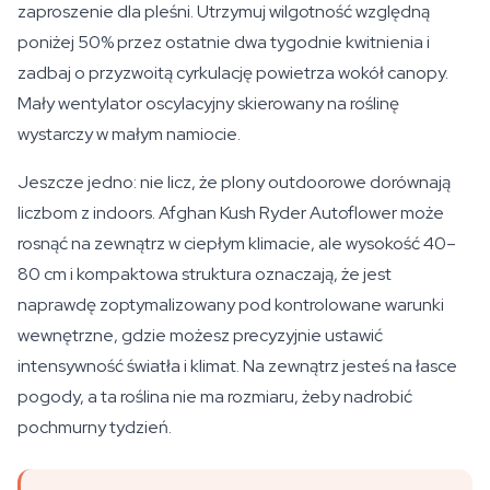
zaproszenie dla pleśni. Utrzymuj wilgotność względną
poniżej 50% przez ostatnie dwa tygodnie kwitnienia i
zadbaj o przyzwoitą cyrkulację powietrza wokół canopy.
Mały wentylator oscylacyjny skierowany na roślinę
wystarczy w małym namiocie.
Jeszcze jedno: nie licz, że plony outdoorowe dorównają
liczbom z indoors. Afghan Kush Ryder Autoflower może
rosnąć na zewnątrz w ciepłym klimacie, ale wysokość 40–
80 cm i kompaktowa struktura oznaczają, że jest
naprawdę zoptymalizowany pod kontrolowane warunki
wewnętrzne, gdzie możesz precyzyjnie ustawić
intensywność światła i klimat. Na zewnątrz jesteś na łasce
pogody, a ta roślina nie ma rozmiaru, żeby nadrobić
pochmurny tydzień.