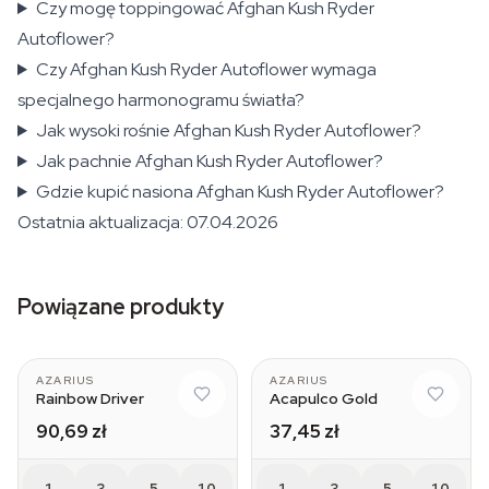
Czy mogę toppingować Afghan Kush Ryder
Autoflower?
Czy Afghan Kush Ryder Autoflower wymaga
specjalnego harmonogramu światła?
Jak wysoki rośnie Afghan Kush Ryder Autoflower?
Jak pachnie Afghan Kush Ryder Autoflower?
Gdzie kupić nasiona Afghan Kush Ryder Autoflower?
Ostatnia aktualizacja: 07.04.2026
Powiązane produkty
AZARIUS
AZARIUS
Rainbow Driver
Acapulco Gold
90,69 zł
37,45 zł
1
3
5
10
1
3
5
10