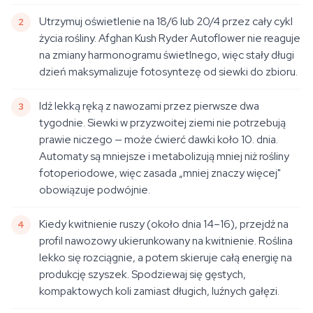
Utrzymuj oświetlenie na 18/6 lub 20/4 przez cały cykl
życia rośliny. Afghan Kush Ryder Autoflower nie reaguje
na zmiany harmonogramu świetlnego, więc stały długi
dzień maksymalizuje fotosyntezę od siewki do zbioru.
Idź lekką ręką z nawozami przez pierwsze dwa
tygodnie. Siewki w przyzwoitej ziemi nie potrzebują
prawie niczego — może ćwierć dawki koło 10. dnia.
Automaty są mniejsze i metabolizują mniej niż rośliny
fotoperiodowe, więc zasada „mniej znaczy więcej"
obowiązuje podwójnie.
Kiedy kwitnienie ruszy (około dnia 14–16), przejdź na
profil nawozowy ukierunkowany na kwitnienie. Roślina
lekko się rozciągnie, a potem skieruje całą energię na
produkcję szyszek. Spodziewaj się gęstych,
kompaktowych koli zamiast długich, luźnych gałęzi.