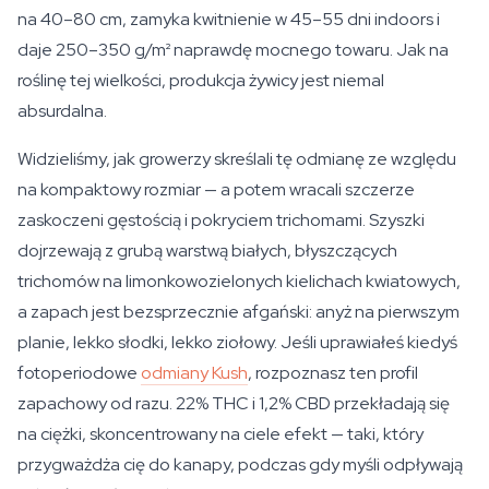
na 40–80 cm, zamyka kwitnienie w 45–55 dni indoors i
daje 250–350 g/m² naprawdę mocnego towaru. Jak na
roślinę tej wielkości, produkcja żywicy jest niemal
absurdalna.
Widzieliśmy, jak growerzy skreślali tę odmianę ze względu
na kompaktowy rozmiar — a potem wracali szczerze
zaskoczeni gęstością i pokryciem trichomami. Szyszki
dojrzewają z grubą warstwą białych, błyszczących
trichomów na limonkowozielonych kielichach kwiatowych,
a zapach jest bezsprzecznie afgański: anyż na pierwszym
planie, lekko słodki, lekko ziołowy. Jeśli uprawiałeś kiedyś
fotoperiodowe
odmiany Kush
, rozpoznasz ten profil
zapachowy od razu. 22% THC i 1,2% CBD przekładają się
na ciężki, skoncentrowany na ciele efekt — taki, który
przygważdża cię do kanapy, podczas gdy myśli odpływają