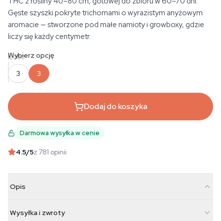
THC z rośliny 40–80 cm, gotowej do zbioru w 60–70 dni.
Gęste szyszki pokryte trichomami o wyrazistym anyżowym
aromacie — stworzone pod małe namioty i growboxy, gdzie
liczy się każdy centymetr.
Wybierz opcję
ILOŚĆ
3
3
Dodaj do koszyka
Darmowa wysyłka w cenie
4.5
/5
z 781 opinii
Opis
Wysyłka i zwroty