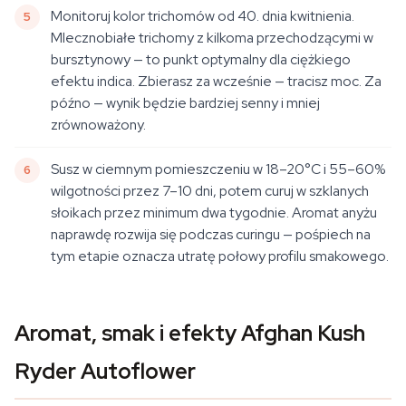
Monitoruj kolor trichomów od 40. dnia kwitnienia.
Mlecznobiałe trichomy z kilkoma przechodzącymi w
bursztynowy — to punkt optymalny dla ciężkiego
efektu indica. Zbierasz za wcześnie — tracisz moc. Za
późno — wynik będzie bardziej senny i mniej
zrównoważony.
Susz w ciemnym pomieszczeniu w 18–20°C i 55–60%
wilgotności przez 7–10 dni, potem curuj w szklanych
słoikach przez minimum dwa tygodnie. Aromat anyżu
naprawdę rozwija się podczas curingu — pośpiech na
tym etapie oznacza utratę połowy profilu smakowego.
Aromat, smak i efekty Afghan Kush
Ryder Autoflower