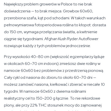
Największy problem growerów w Polsce to nie brak
doświadczenia — to brak miejsca. Growbox 60x60,
przerobiona szafa, kąt pod schodami. W takich warunkach
pełnowymiarowa fotoperiodowa roślina to kłopot: dorasta
do 150 cm, wymaga przełączania światła, a kwitnienie
ciągnie się tygodniami. Afghan Kush Ryder Autoflower
rozwiązuje każdy z tych problemów jednocześnie.
Przy wysokości 40–80 cm (większość egzemplarzy ląduje
w okolicach 60–70 cm indoors) zmieścisz dwie rośliny w
namiocie 60x60 bez problemów z przestrzenią pionową.
Cały cykl od nasiona do zbioru to około 60–70 dni —
możesz zamówić nasiona, kiełkować i zbierać w niecałe 10
tygodni. W namiocie 60x60 z dwiema roślinami
realistyczny cel to 150–200 g łącznie. To nie rekordowe
plony, ale przy 22% THC stosunek mocy do zajmowanej