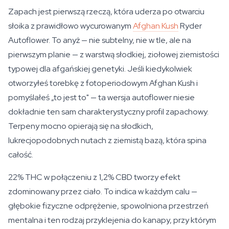
Zapach jest pierwszą rzeczą, która uderza po otwarciu
słoika z prawidłowo wycurowanym
Afghan Kush
Ryder
Autoflower. To anyż — nie subtelny, nie w tle, ale na
pierwszym planie — z warstwą słodkiej, ziołowej ziemistości
typowej dla afgańskiej genetyki. Jeśli kiedykolwiek
otworzyłeś torebkę z fotoperiodowym Afghan Kush i
pomyślałeś „to jest to" — ta wersja autoflower niesie
dokładnie ten sam charakterystyczny profil zapachowy.
Terpeny mocno opierają się na słodkich,
lukrecjopodobnych nutach z ziemistą bazą, która spina
całość.
22% THC w połączeniu z 1,2% CBD tworzy efekt
zdominowany przez ciało. To indica w każdym calu —
głębokie fizyczne odprężenie, spowolniona przestrzeń
mentalna i ten rodzaj przyklejenia do kanapy, przy którym