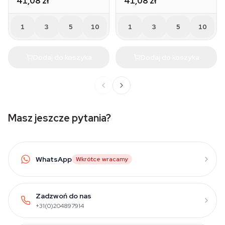
41,08 zł
41,08 zł
1
3
5
10
1
3
5
10
Dodaj do koszyka
Dodaj do koszyka
Masz jeszcze pytania?
WhatsApp
Wkrótce wracamy
Zadzwoń do nas
+31(0)204897914