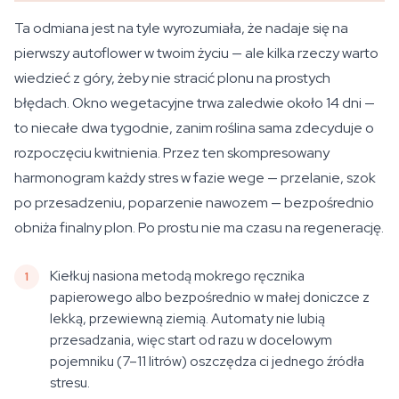
Ta odmiana jest na tyle wyrozumiała, że nadaje się na
pierwszy autoflower w twoim życiu — ale kilka rzeczy warto
wiedzieć z góry, żeby nie stracić plonu na prostych
błędach. Okno wegetacyjne trwa zaledwie około 14 dni —
to niecałe dwa tygodnie, zanim roślina sama zdecyduje o
rozpoczęciu kwitnienia. Przez ten skompresowany
harmonogram każdy stres w fazie wege — przelanie, szok
po przesadzeniu, poparzenie nawozem — bezpośrednio
obniża finalny plon. Po prostu nie ma czasu na regenerację.
Kiełkuj nasiona metodą mokrego ręcznika
papierowego albo bezpośrednio w małej doniczce z
lekką, przewiewną ziemią. Automaty nie lubią
przesadzania, więc start od razu w docelowym
pojemniku (7–11 litrów) oszczędza ci jednego źródła
stresu.