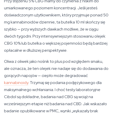
Przy stężeniu 5% CBG mamy do czynienia z niskim do
umiarkowanego poziomem koncentracji. Jeśli jesteś
doświadczonym użytkownikiem, który przyjmuje ponad 50
mg kannabinoidów dziennie, ta butelka 10 ml skończy się
szybko — przy wyższych dawkach możliwe, że w ciągu
dwóch tygodni. Przy intensywniejszym stosowaniu olejek
CBG 10% lub butelka o większej pojemności będą bardziej
opłacalne w dłuższej perspektywie.
Oliwa z oliwek jako nośnik to plus pod względem smaku,
ale oznacza, że ten olejek nie nadaje się do dodawania do
gorących napojów — ciepło może degradować
kannabinoidy
. Trzymaj się podania podjęzykowego dla
maksymalnego wchłaniania. I choć testy laboratoryjne
Cibdol są dokładne, badania nad CBG są wciąż na
wcześniejszym etapie niż badania nad CBD. Jak wskazało
badanie opublikowane w
PMC
, wyniki „wykazały brak