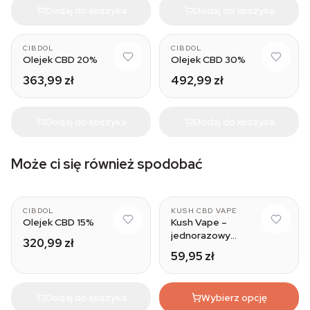
Dodaj do koszyka
Dodaj do koszyka
CIBDOL
CIBDOL
Olejek CBD 20%
Olejek CBD 30%
363,99 zł
492,99 zł
Dodaj do koszyka
Dodaj do koszyka
Może ci się również spodobać
CIBDOL
KUSH CBD VAPE
Olejek CBD 15%
Kush Vape –
jednorazowy
320,99 zł
waporyzator CBD 200
59,95 zł
mg
Dodaj do koszyka
Wybierz opcję