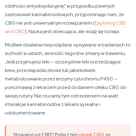
zdolności antyoksydacyjnej" w przypadku pewnych
zastosowań kannabinoidowych, przypominając nam, że
CBG nie jest uniwersalnym rozwiązaniem (
Exploring CBD
and CBG
). Nauka jest obiecująca, ale wciąż się rozwija.
Możliwe działania niepożądane opisywane w badaniach to
suchość w ustach, senność i łagodne zmiany w trawieniu.
Jeśli przyjmujesz leki — szczególnie leki rozrzedzające
krew, przeciwpadaczkowe lub jakiekolwiek
metabolizowane przez enzymy cytochromu P450 —
porozmawiaj z lekarzem przed dodaniem olejku CBG do
swojej rutyny. Nie rzucamy tym ostrzeżeniem na wiatr;
interakcje kannabinoidów z lekami są realne i
udokumentowane.
Stosujesz już CBD? Połącz ten
olejek CBG
ze