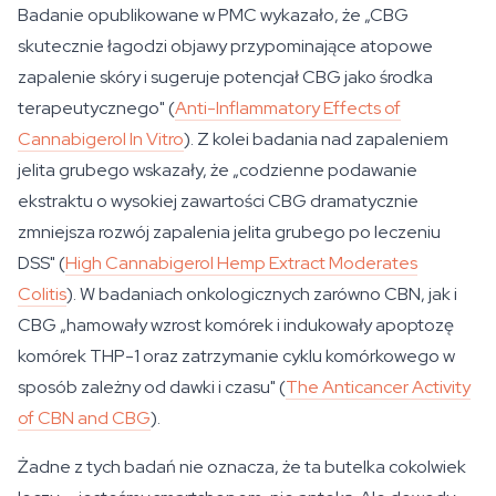
Badanie opublikowane w
PMC
wykazało, że „CBG
skutecznie łagodzi objawy przypominające atopowe
zapalenie skóry i sugeruje potencjał CBG jako środka
terapeutycznego" (
Anti-Inflammatory Effects of
Cannabigerol In Vitro
). Z kolei badania nad zapaleniem
jelita grubego wskazały, że „codzienne podawanie
ekstraktu o wysokiej zawartości CBG dramatycznie
zmniejsza rozwój zapalenia jelita grubego po leczeniu
DSS" (
High Cannabigerol Hemp Extract Moderates
Colitis
). W badaniach onkologicznych zarówno CBN, jak i
CBG „hamowały wzrost komórek i indukowały apoptozę
komórek THP-1 oraz zatrzymanie cyklu komórkowego w
sposób zależny od dawki i czasu" (
The Anticancer Activity
of CBN and CBG
).
Żadne z tych badań nie oznacza, że ta butelka cokolwiek