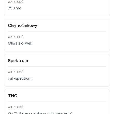
750 mg
Olej nośnikowy
Oliwa z oliwek
Spektrum
Full-spectrum
THC
<0,05% (bez działania odurzającego)