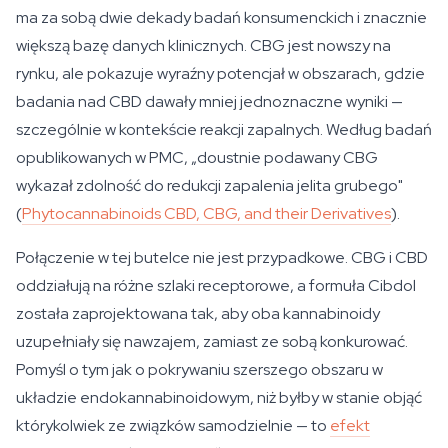
ma za sobą dwie dekady badań konsumenckich i znacznie
większą bazę danych klinicznych. CBG jest nowszy na
rynku, ale pokazuje wyraźny potencjał w obszarach, gdzie
badania nad CBD dawały mniej jednoznaczne wyniki —
szczególnie w kontekście reakcji zapalnych. Według badań
opublikowanych w
PMC
, „doustnie podawany CBG
wykazał zdolność do redukcji zapalenia jelita grubego"
(
Phytocannabinoids CBD, CBG, and their Derivatives
).
Połączenie w tej butelce nie jest przypadkowe. CBG i CBD
oddziałują na różne szlaki receptorowe, a formuła Cibdol
została zaprojektowana tak, aby oba kannabinoidy
uzupełniały się nawzajem, zamiast ze sobą konkurować.
Pomyśl o tym jak o pokrywaniu szerszego obszaru w
układzie endokannabinoidowym, niż byłby w stanie objąć
którykolwiek ze związków samodzielnie — to
efekt