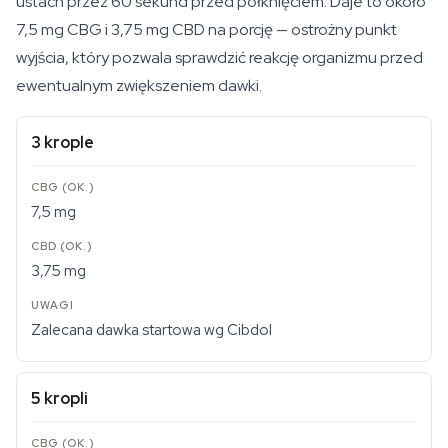
ustach przez 60 sekund przed połknięciem. Daje to około
7,5 mg CBG i 3,75 mg CBD na porcję — ostrożny punkt
wyjścia, który pozwala sprawdzić reakcję organizmu przed
ewentualnym zwiększeniem dawki.
3 krople
7,5 mg
3,75 mg
Zalecana dawka startowa wg Cibdol
5 kropli