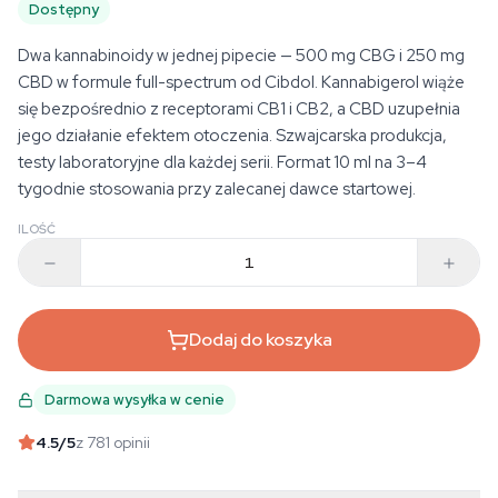
Dostępny
Dwa kannabinoidy w jednej pipecie — 500 mg CBG i 250 mg
CBD w formule full-spectrum od Cibdol. Kannabigerol wiąże
się bezpośrednio z receptorami CB1 i CB2, a CBD uzupełnia
jego działanie efektem otoczenia. Szwajcarska produkcja,
testy laboratoryjne dla każdej serii. Format 10 ml na 3–4
tygodnie stosowania przy zalecanej dawce startowej.
ILOŚĆ
Dodaj do koszyka
Darmowa wysyłka w cenie
4.5
/5
z 781 opinii