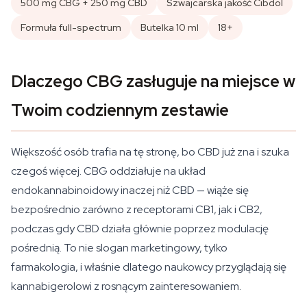
500 mg CBG + 250 mg CBD
Szwajcarska jakość Cibdol
Formuła full-spectrum
Butelka 10 ml
18+
Dlaczego CBG zasługuje na miejsce w
Twoim codziennym zestawie
Większość osób trafia na tę stronę, bo CBD już zna i szuka
czegoś więcej. CBG oddziałuje na układ
endokannabinoidowy inaczej niż CBD — wiąże się
bezpośrednio zarówno z receptorami CB1, jak i CB2,
podczas gdy CBD działa głównie poprzez modulację
pośrednią. To nie slogan marketingowy, tylko
farmakologia, i właśnie dlatego naukowcy przyglądają się
kannabigerolowi z rosnącym zainteresowaniem.