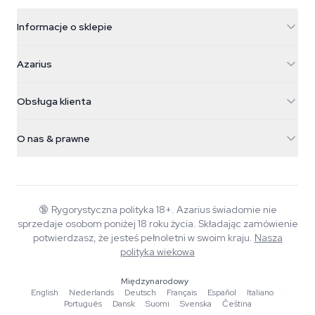
Informacje o sklepie
Azarius
Azarius
Galvaniweg 11
5482 TN Schijndel
Nasiona konopi
Obsługa klienta
Nederland
Magiczne grzyby
Informacje o wysyłce
support@azarius.com
Smokeshop
O nas & prawne
+31(0)204897914
Polityka zwrotów
Smartshop
O Azarius
Gwarancja jakości
Herbshop
Wiki
Kontakt
Growshop
Blog
🔞
Rygorystyczna polityka 18+. Azarius świadomie nie
FAQ
sprzedaje osobom poniżej 18 roku życia. Składając zamówienie
Autorzy
Polityka prywatności
potwierdzasz, że jesteś pełnoletni w swoim kraju.
Nasza
Standardy redakcyjne
polityka wiekowa
Narzędzia i kalkulatory
Międzynarodowy
English
·
Nederlands
·
Deutsch
·
Français
·
Español
·
Italiano
·
Promocje
Português
·
Dansk
·
Suomi
·
Svenska
·
Čeština