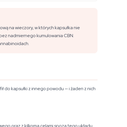
ową na wieczory, w których kapsułka nie
oru bez nadmiernego kumulowania CBN.
kannabinoidach.
fił do kapsułki z innego powodu — i żaden z nich
wego oraz z kilkoma celami spoza tego układu.