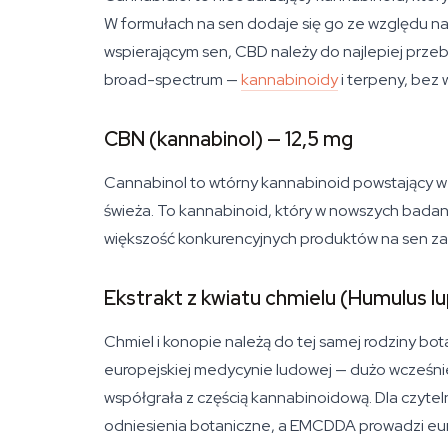
W formułach na sen dodaje się go ze względu n
wspierającym sen, CBD należy do najlepiej pr
broad-spectrum —
kannabinoidy
i terpeny, bez
CBN (kannabinol) — 12,5 mg
Cannabinol to wtórny kannabinoid powstający w w
świeża. To kannabinoid, który w nowszych badani
większość konkurencyjnych produktów na sen za
Ekstrakt z kwiatu chmielu (Humulus lu
Chmiel i konopie należą do tej samej rodziny bo
europejskiej medycynie ludowej — dużo wcześniej
współgrała z częścią kannabinoidową. Dla czyt
odniesienia botaniczne, a EMCDDA prowadzi eur