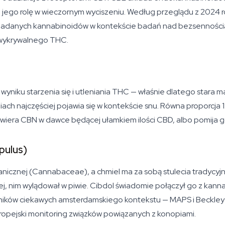
a jego rolę w wieczornym wyciszeniu. Według przeglądu z 20
zebadanych kannabinoidów w kontekście badań nad bezsenności
 wykrywalnego THC.
yniku starzenia się i utleniania THC — właśnie dlatego stara ma
ach najczęściej pojawia się w kontekście snu. Równa proporcja 1
wiera CBN w dawce będącej ułamkiem ilości CBD, albo pomija g
pulus)
tanicznej (Cannabaceae), a chmiel ma za sobą stulecia tradycy
, nim wylądował w piwie. Cibdol świadomie połączył go z kanna
elników ciekawych amsterdamskiego kontekstu — MAPS i Beckley
opejski monitoring związków powiązanych z konopiami.