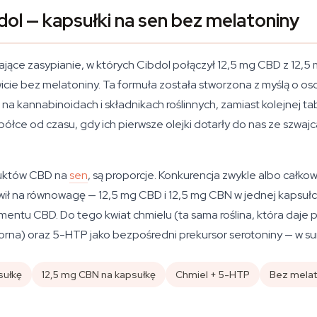
ol — kapsułki na sen bez melatoniny
ające zasypianie, w których Cibdol połączył 12,5 mg CBD z 12,
icie bez melatoniny. Ta formuła została stworzona z myślą o o
na kannabinoidach i składnikach roślinnych, zamiast kolejnej ta
łce od czasu, gdy ich pierwsze olejki dotarły do nas ze szwajcar
oduktów CBD na
sen
, są proporcje. Konkurencja zwykle albo całk
awił na równowagę — 12,5 mg CBD i 12,5 mg CBN w jednej kapsuł
ntu CBD. Do tego kwiat chmielu (ta sama roślina, która daje pi
eczorna) oraz 5-HTP jako bezpośredni prekursor serotoniny — w su
sułkę
12,5 mg CBN na kapsułkę
Chmiel + 5-HTP
Bez melat