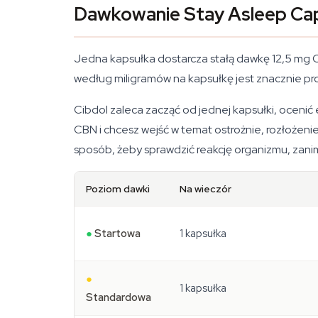
Dawkowanie Stay Asleep Ca
Jedna kapsułka dostarcza stałą dawkę 12,5 mg C
według miligramów na kapsułkę jest znacznie pro
Cibdol zaleca zacząć od jednej kapsułki, ocenić
CBN i chcesz wejść w temat ostrożnie, rozłożen
sposób, żeby sprawdzić reakcję organizmu, zanim
Poziom dawki
Na wieczór
●
Startowa
1 kapsułka
●
1 kapsułka
Standardowa