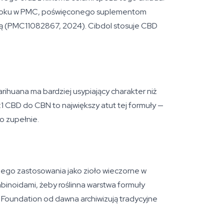
24 roku w PMC, poświęconego suplementom
ą (PMC11082867, 2024). Cibdol stosuje CBD
rihuana ma bardziej usypiający charakter niż
:1 CBD do CBN to największy atut tej formuły —
o zupełnie.
jnego zastosowania jako zioło wieczorne w
binoidami, żeby roślinna warstwa formuły
 Foundation od dawna archiwizują tradycyjne