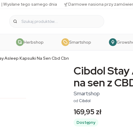
 | Wysłane tego samego dnia
Darmowe nasiona przy zamówien
Herbshop
Smartshop
Growsh
tay Asleep Kapsulki Na Sen Cbd Cbn
Cibdol Stay 
na sen z CB
Smartshop
od
Cibdol
169,95 zł
Dostępny