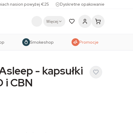
iach nasion powyżej €25
Dyskretne opakowanie
Więcej
op
Smokeshop
Promocje
Asleep - kapsułki
D i CBN