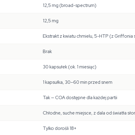
12,5 mg (broad-spectrum)
12,5 mg
Ekstrakt z kwiatu chmielu, 5-HTP (z
Griffonia 
Brak
30 kapsułek (ok. 1 miesiąc)
1 kapsułka, 30–60 min przed snem
Tak — COA dostępne dla każdej partii
Chłodne, suche miejsce, z dala od światła s
Tylko dorośli 18+