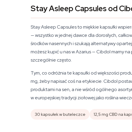
Stay Asleep Capsules od Cibd
Stay Asleep Capsules to miękkie kapsułki wspier
— wszystko w jednej dawce dla dorosłych, całkow
środków nasennych i szukają alternatywy opartej 
możesz kupić u nas w Azarius — Cibdol mamy na pó
szczególnie często.
Tym, co odróżnia te kapsułki od większości pr
mg, żeby napisać coś na etykiecie. Cibdol post
produktami na sen, a nie wśród ogólnego asortyme
w europejskiej tradycji ziołowej jako roślina wi
30 kapsułek w buteleczce
12,5 mg CBD na kap