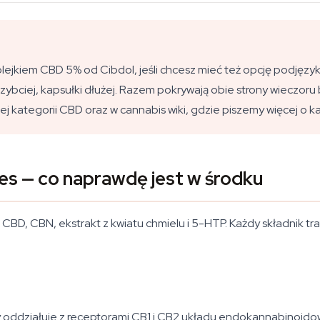
ejkiem CBD 5% od Cibdol, jeśli chcesz mieć też opcję podjęzyk
 szybciej, kapsułki dłużej. Razem pokrywają obie strony wiecz
j kategorii CBD oraz w cannabis wiki, gdzie piszemy więcej o 
es — co naprawdę jest w środku
BD, CBN, ekstrakt z kwiatu chmielu i 5-HTP. Każdy składnik tra
y oddziałuje z receptorami CB1 i CB2 układu endokannabinoido