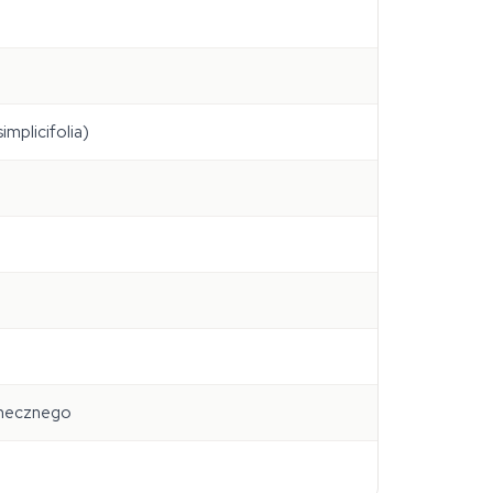
simplicifolia
)
łonecznego