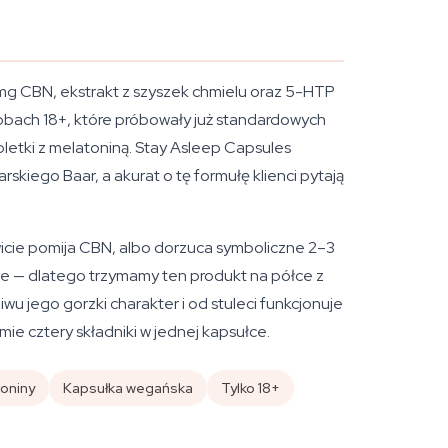
5 mg CBN, ekstrakt z szyszek chmielu oraz 5-HTP
sobach 18+, które próbowały już standardowych
bletki z melatoniną. Stay Asleep Capsules
skiego Baar, a akurat o tę formułę klienci pytają
owicie pomija CBN, albo dorzuca symboliczne 2–3
ce — dlatego trzymamy ten produkt na półce z
wu jego gorzki charakter i od stuleci funkcjonuje
mie cztery składniki w jednej kapsułce.
oniny
Kapsułka wegańska
Tylko 18+