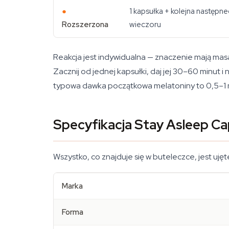
●
1 kapsułka + kolejna następn
Rozszerzona
wieczoru
Reakcja jest indywidualna — znaczenie mają mas
Zacznij od jednej kapsułki, daj jej 30–60 minut
typowa dawka początkowa melatoniny to 0,5–1 mg,
Specyfikacja Stay Asleep Ca
Wszystko, co znajduje się w buteleczce, jest uję
Marka
Forma