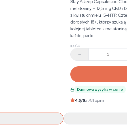
Stay Asleep Capsules od Cibd
melatoniny — 12,5 mg CBD i 12
z kwiatu chmielu i 5-HTP. Czt
dorosłych 18+, którzy szukają
kolejnej tabletce z melatonin
każdej partii.
ILOŚĆ
Darmowa wysyłka w cenie
4.5
/5
z 781 opinii