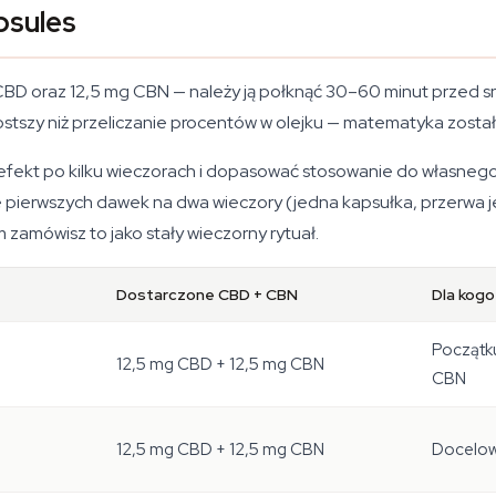
psules
BD oraz 12,5 mg CBN — należy ją połknąć 30–60 minut przed sne
stszy niż przeliczanie procentów w olejku — matematyka została
 efekt po kilku wieczorach i dopasować stosowanie do własnego r
ie pierwszych dawek na dwa wieczory (jedna kapsułka, przerwa 
 zamówisz to jako stały wieczorny rytuał.
Dostarczone CBD + CBN
Dla kogo
Początku
12,5 mg CBD + 12,5 mg CBN
CBN
12,5 mg CBD + 12,5 mg CBN
Docelow