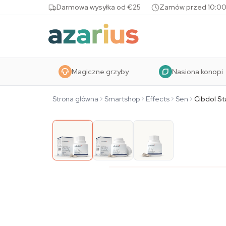
Skip to content
Darmowa wysyłka od €25
Zamów przed 10:00
Magiczne grzyby
Nasiona konopi
Strona główna
Smartshop
Effects
Sen
Cibdol S