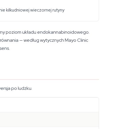
e kilkudniowej wieczornej rutyny
 własny poziom układu endokannabinoidowego.
 porównania — według wytycznych Mayo Clinic
sens.
ersja po ludzku.