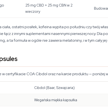
ego
25 mg CBD + 25 mg CBN w 2
Budowani
wieczory
a ciała, ostatni posiłek, kofeina wypita po południu czy twój
 i nie łącz z innymi suplementami nasennymi pierwszej nocy. Dla
 a ta formuła w ogóle nie zawiera melatoniny, i w tym cały jej 
psules
te w certyfikacie COA Cibdol oraz na karcie produktu — poniżej w
Cibdol (Baar, Szwajcaria)
Wegańska miękka kapsułka