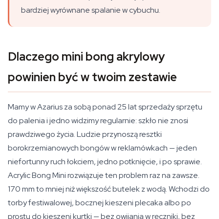
bardziej wyrównane spalanie w cybuchu.
Dlaczego mini bong akrylowy
powinien być w twoim zestawie
Mamy w Azarius za sobą ponad 25 lat sprzedaży sprzętu
do palenia i jedno widzimy regularnie: szkło nie znosi
prawdziwego życia. Ludzie przynoszą resztki
borokrzemianowych bongów w reklamówkach — jeden
niefortunny ruch łokciem, jedno potknięcie, i po sprawie.
Acrylic Bong Mini rozwiązuje ten problem raz na zawsze.
170 mm to mniej niż większość butelek z wodą. Wchodzi do
torby festiwalowej, bocznej kieszeni plecaka albo po
prostu do kieszeni kurtki — bez owijania w ręczniki, bez