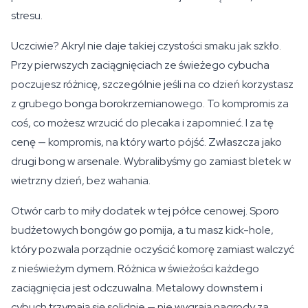
stresu.
Uczciwie? Akryl nie daje takiej czystości smaku jak szkło.
Przy pierwszych zaciągnięciach ze świeżego cybucha
poczujesz różnicę, szczególnie jeśli na co dzień korzystasz
z grubego bonga borokrzemianowego. To kompromis za
coś, co możesz wrzucić do plecaka i zapomnieć. I za tę
cenę — kompromis, na który warto pójść. Zwłaszcza jako
drugi bong w arsenale. Wybralibyśmy go zamiast bletek w
wietrzny dzień, bez wahania.
Otwór carb to miły dodatek w tej półce cenowej. Sporo
budżetowych bongów go pomija, a tu masz kick-hole,
który pozwala porządnie oczyścić komorę zamiast walczyć
z nieświeżym dymem. Różnica w świeżości każdego
zaciągnięcia jest odczuwalna. Metalowy downstem i
cybuch trzymają się solidnie — nie wygrają nagrody za