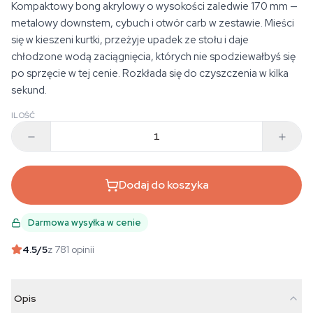
Kompaktowy bong akrylowy o wysokości zaledwie 170 mm —
metalowy downstem, cybuch i otwór carb w zestawie. Mieści
się w kieszeni kurtki, przeżyje upadek ze stołu i daje
chłodzone wodą zaciągnięcia, których nie spodziewałbyś się
po sprzęcie w tej cenie. Rozkłada się do czyszczenia w kilka
sekund.
ILOŚĆ
Dodaj do koszyka
Darmowa wysyłka w cenie
4.5
/5
z 781 opinii
Opis