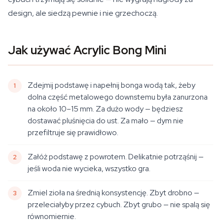
design, ale siedzą pewnie i nie grzechoczą.
Jak używać Acrylic Bong Mini
Zdejmij podstawę i napełnij bonga wodą tak, żeby
dolna część metalowego downstemu była zanurzona
na około 10–15 mm. Za dużo wody — będziesz
dostawać pluśnięcia do ust. Za mało — dym nie
przefiltruje się prawidłowo.
Załóż podstawę z powrotem. Delikatnie potrząśnij —
jeśli woda nie wycieka, wszystko gra.
Zmiel zioła na średnią konsystencję. Zbyt drobno —
przeleciałyby przez cybuch. Zbyt grubo — nie spalą się
równomiernie.