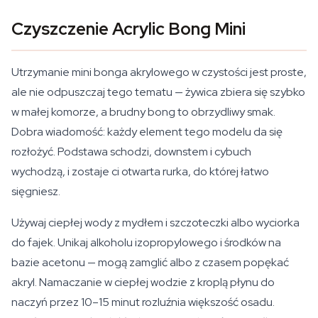
Czyszczenie Acrylic Bong Mini
Utrzymanie mini bonga akrylowego w czystości jest proste,
ale nie odpuszczaj tego tematu — żywica zbiera się szybko
w małej komorze, a brudny bong to obrzydliwy smak.
Dobra wiadomość: każdy element tego modelu da się
rozłożyć. Podstawa schodzi, downstem i cybuch
wychodzą, i zostaje ci otwarta rurka, do której łatwo
sięgniesz.
Używaj ciepłej wody z mydłem i szczoteczki albo wyciorka
do fajek. Unikaj alkoholu izopropylowego i środków na
bazie acetonu — mogą zamglić albo z czasem popękać
akryl. Namaczanie w ciepłej wodzie z kroplą płynu do
naczyń przez 10–15 minut rozluźnia większość osadu.