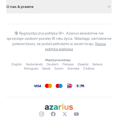
Informacje o wysyłce
support@azarius.com
Smokeshop
O nas & prawne
+31(0)204897914
Polityka zwrotów
Smartshop
O Azarius
Gwarancja jakości
Herbshop
Wiki
Kontakt
Growshop
Blog
🔞
Rygorystyczna polityka 18+. Azarius świadomie nie
FAQ
sprzedaje osobom poniżej 18 roku życia. Składając zamówienie
Autorzy
Polityka prywatności
potwierdzasz, że jesteś pełnoletni w swoim kraju.
Nasza
Standardy redakcyjne
polityka wiekowa
Narzędzia i kalkulatory
Międzynarodowy
English
·
Nederlands
·
Deutsch
·
Français
·
Español
·
Italiano
·
Promocje
Português
·
Dansk
·
Suomi
·
Svenska
·
Čeština
Mapa strony