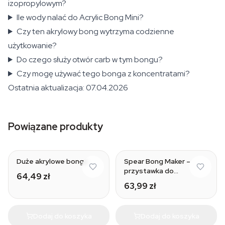
izopropylowym?
Ile wody nalać do Acrylic Bong Mini?
Czy ten akrylowy bong wytrzyma codzienne
użytkowanie?
Do czego służy otwór carb w tym bongu?
Czy mogę używać tego bonga z koncentratami?
Ostatnia aktualizacja: 07.04.2026
Powiązane produkty
Duże akrylowe bongo
Spear Bong Maker –
przystawka do
64,49 zł
butelkowego bonga
63,99 zł
Dodaj do koszyka
Dodaj do koszyka