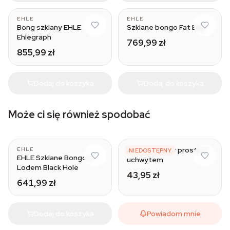
EHLE
EHLE
Bong szklany EHLE
Szklane bongo Fat Boy
Ehlegraph
769,99 zł
855,99 zł
Dodaj do koszyka
Dodaj do koszyka
Może ci się również spodobać
Bong akrylowy prosty z
EHLE
NIEDOSTĘPNY
EHLE Szklane Bongo z
uchwytem
Lodem Black Hole
43,95 zł
641,99 zł
Dodaj do koszyka
Powiadom mnie